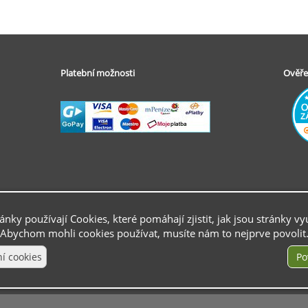
Platební možnosti
Ověře
ránky používají Cookies, které pomáhají zjistit, jak jsou stránky vy
Abychom mohli cookies používat, musíte nám to nejprve povolit
BAO náhradní špička
pro lakovací tužku
241 Non-Stop
Premium 12 ks