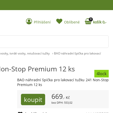
0
Přihlášení
Oblíbené
košík 0,-
vosky, tvrdé vosky, retušovací tužky
›
BAO náhradní špička pro lakovací
 Non-Stop Premium 12 ks
4lock
BAO náhradní špička pro lakovací tužku 241 Non-Stop
Premium 12 ks
669
,- Kč
bez DPH: 553,02