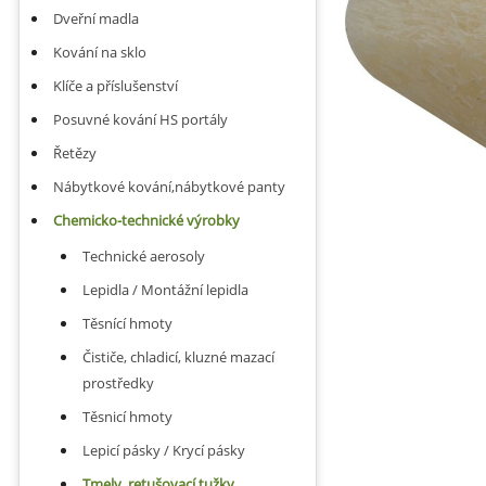
Dveřní madla
Kování na sklo
Klíče a příslušenství
Posuvné kování HS portály
Řetězy
Nábytkové kování,nábytkové panty
Chemicko-technické výrobky
Technické aerosoly
Lepidla / Montážní lepidla
Těsnící hmoty
Čističe, chladicí, kluzné mazací
prostředky
Těsnicí hmoty
Lepicí pásky / Krycí pásky
Tmely, retušovací tužky,