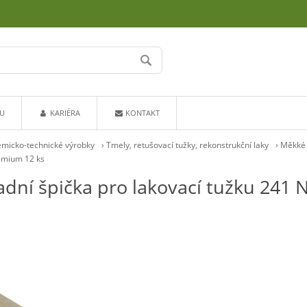
U
KARIÉRA
KONTAKT
micko-technické výrobky
›
Tmely, retušovací tužky, rekonstrukční laky
›
Měkké 
emium 12 ks
dní špička pro lakovací tužku 241