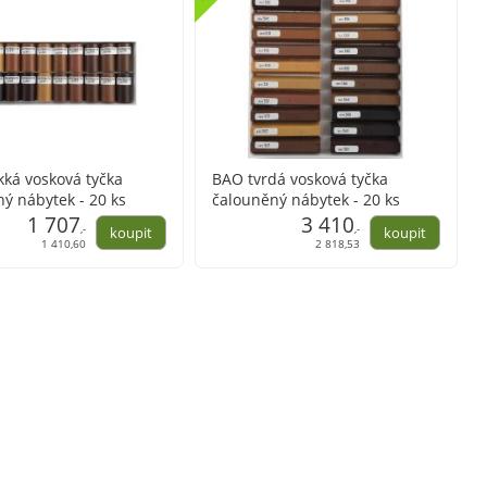
ká vosková tyčka
BAO tvrdá vosková tyčka
ý nábytek - 20 ks
čalouněný nábytek - 20 ks
k
1 707
tyček
3 410
,-
,-
1 410,60
2 818,53