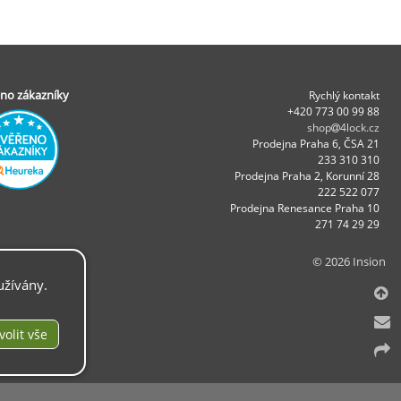
no zákazníky
Rychlý kontakt
+420 773 00 99 88
shop
4lock.cz
Prodejna Praha 6, ČSA 21
233 310 310
Prodejna Praha 2, Korunní 28
222 522 077
Prodejna Renesance Praha 10
271 74 29 29
© 2026 Insion
užívány.
.