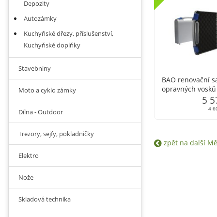
Depozity
Autozámky
Kuchyňské dřezy, příslušenství,
Kuchyňské doplňky
Stavebniny
BAO renovační s
opravných vosků
Moto a cyklo zámky
5 5
4 6
Dílna - Outdoor
Trezory, sejfy, pokladničky
zpět na další Měk
Elektro
Nože
Skladová technika