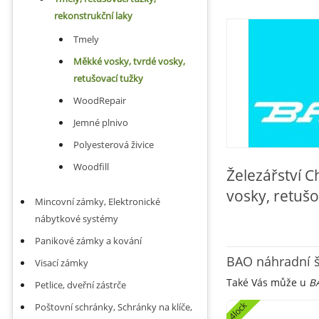
rekonstrukční laky
Tmely
Měkké vosky, tvrdé vosky,
retušovací tužky
WoodRepair
Jemné plnivo
Polyesterová živice
Woodfill
Železářství 
vosky, retuš
Mincovní zámky, Elektronické
nábytkové systémy
Panikové zámky a kování
BAO náhradní š
Visací zámky
Také Vás může u
BA
Petlice, dveřní zástrče
4lock
Poštovní schránky, Schránky na klíče,