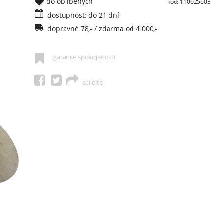
do oblíbených
kód: 110625603
dostupnost: do 21 dní
dopravné 78,- / zdarma od 4 000,-
garance spokojenosti
sdílejte