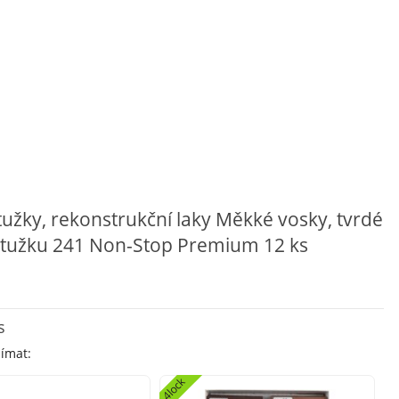
tužky, rekonstrukční laky Měkké vosky, tvrdé
cí tužku 241 Non-Stop Premium 12 ks
s
ímat:
4lock