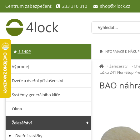
Centrum zabezpečení:
233 310 310
shop
4lock.cz
E-SHOP
INFORMACE K NÁKUP
›
Železářství
›
Che
Výprodej
tužku 241 Non-Stop Pr
Dveře a dveřní příslušenství
BAO náhra
Systémy generálního klíče
Okna
Železářství
Dveřní zarážky