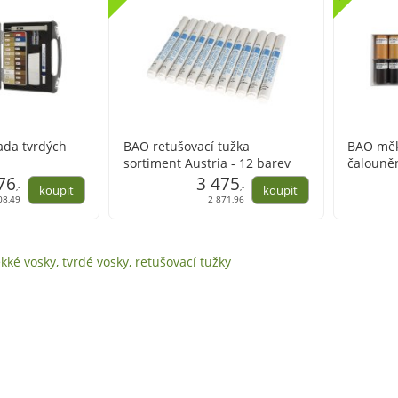
ada tvrdých
BAO retušovací tužka
BAO měk
sortiment Austria - 12 barev
čalouněn
76
3 475
polotyče
,-
,-
08,49
2 871,96
ké vosky, tvrdé vosky, retušovací tužky