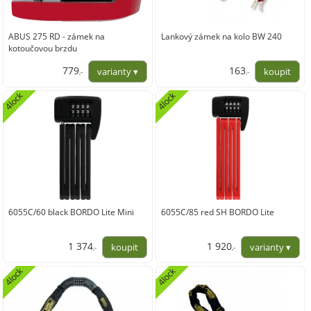
ABUS 275 RD - zámek na
Lankový zámek na kolo BW 240
kotoučovou brzdu
779
163
,-
,-
643,80
135,00
4lock
4lock
6055C/60 black BORDO Lite Mini
6055C/85 red SH BORDO Lite
1 374
1 920
,-
,-
1 135,54
1 586,78
4lock
4lock