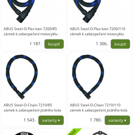
ABUS Steel-O-Flex Iven 7200/85
ABUS Steel-O-Flex Iven 7200/110
zámek k zabezpečení motocyklu
zámek k zabezpečení motocyklu
1 187
1 306
,-
,-
980,99
1 079,34
ABUS Steel-O-Chain 7210/85
ABUS Steel-O-Chain 7210/110
zámek k zabezpečení jízdního kola
zámek k zabezpečení jízdního kola
1 543
1 780
,-
,-
1 275,21
1 471,07
4lock