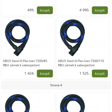
499
4 990
,-
,-
412,40
4 123,97
ABUS Steel-O-Flex Iven 7200/85
ABUS Steel-O-Flex Iven 7200/110
RBU zámek k zabezpečení
RBU zámek k zabezpečení
motocyklu
motocyklu
1 424
1 525
,-
,-
1 176,86
1 260,33
Strana 4