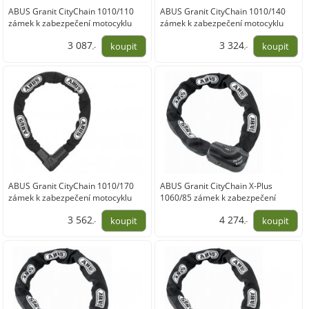
ABUS Granit CityChain 1010/110
ABUS Granit CityChain 1010/140
zámek k zabezpečení motocyklu
zámek k zabezpečení motocyklu
3 087
3 324
,-
,-
2 551,24
2 747,11
ABUS Granit CityChain 1010/170
ABUS Granit CityChain X-Plus
zámek k zabezpečení motocyklu
1060/85 zámek k zabezpečení
motocyklu
3 562
4 274
,-
,-
2 943,80
3 532,23