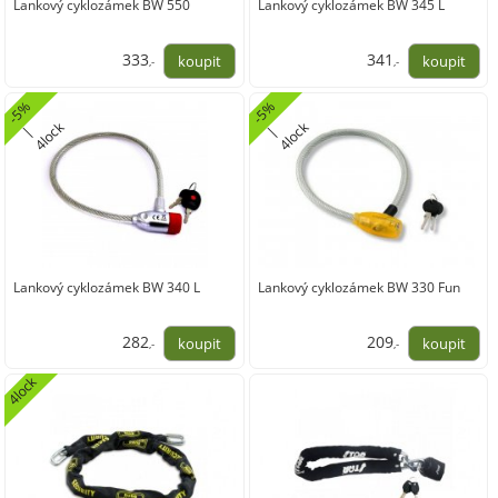
Lankový cyklozámek BW 550
Lankový cyklozámek BW 345 L
333
341
,-
,-
274,80
281,86
-
5
%
4
l
o
-
5
%
4
l
o
k
k
|
c
|
c
Lankový cyklozámek BW 340 L
Lankový cyklozámek BW 330 Fun
282
209
,-
,-
233,18
172,73
4lock