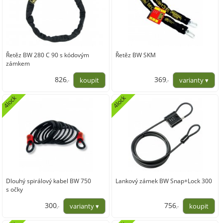
Řetěz BW 280 C 90 s kódovým
Řetěz BW SKM
zámkem
826
369
,-
,-
682,64
304,96
4lock
4lock
Dlouhý spirálový kabel BW 750
Lankový zámek BW Snap+Lock 300
s očky
300
756
,-
,-
247,93
624,79