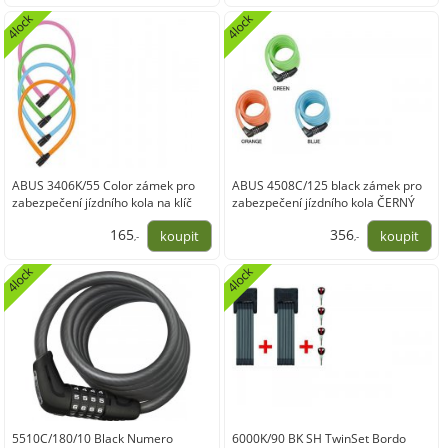
272,73
264,46
4lock
4lock
ABUS 3406K/55 Color zámek pro
ABUS 4508C/125 black zámek pro
zabezpečení jízdního kola na klíč
zabezpečení jízdního kola ČERNÝ
165
356
,-
,-
136,36
294,21
4lock
4lock
5510C/180/10 Black Numero
6000K/90 BK SH TwinSet Bordo