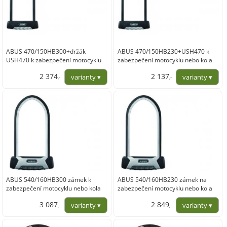
ABUS 470/150HB300+držák
ABUS 470/150HB230+USH470 k
USH470 k zabezpečení motocyklu
zabezpečení motocyklu nebo kola
nebo kola
2 374
2 137
,-
,-
1 961,98
1 766,12
ABUS 540/160HB300 zámek k
ABUS 540/160HB230 zámek na
zabezpečení motocyklu nebo kola
zabezpečení motocyklu nebo kola
3 087
2 849
,-
,-
2 551,24
2 354,55