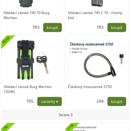
Skládací zámek 740 70 Burg
Skládací zámek 745 C 70 - číselný
Wächter
kód
783
783
,-
,-
647,11
647,11
4lock
Skládací zámek Burg Wächter
Článkový motozámek S750
730/80
705
249
,-
,-
582,64
205,79
Strana 3
-
1
1
%
4
l
o
-
7
%
4
l
o