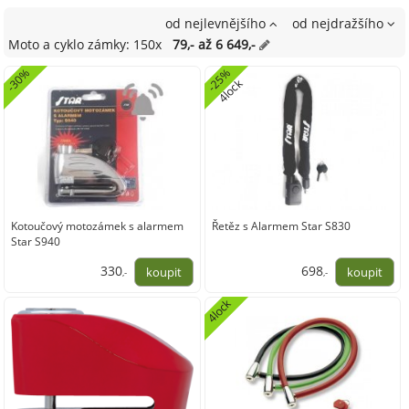
od nejlevnějšího
od nejdražšího
Moto a cyklo zámky: 150x
79,- až 6 649,-
-30%
-
5
%
4
l
o
c
2
k
Kotoučový motozámek s alarmem
Řetěz s Alarmem Star S830
Star S940
330
698
,-
,-
273,00
576,45
4lock