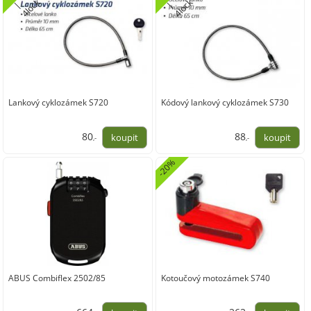
k
k
|
c
|
c
Lankový cyklozámek S720
Kódový lankový cyklozámek S730
80
88
,-
,-
66,03
72,98
-20%
ABUS Combiflex 2502/85
Kotoučový motozámek S740