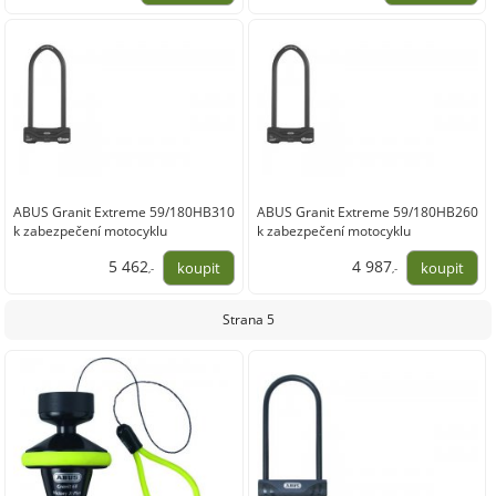
1 961,98
2 747,11
ABUS Granit Extreme 59/180HB310
ABUS Granit Extreme 59/180HB260
k zabezpečení motocyklu
k zabezpečení motocyklu
5 462
4 987
,-
,-
4 514,05
4 121,49
Strana 5