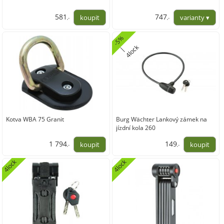
581
747
,-
,-
480,00
617,36
-
5
%
4
l
o
k
|
c
Kotva WBA 75 Granit
Burg Wächter Lankový zámek na
jízdní kola 260
1 794
149
,-
,-
1 482,64
123,26
4lock
4lock