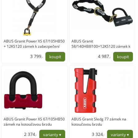
ABUS Granit Power XS 67/105HB50
ABUS Granit
+ 12KS120 zámek k zabezpečení
58/140HBIII100+12KS120 zámek k
motocyklu Yellow
zabezpečení motocyklu/ATV
3 799
4 987
,-
,-
3 139,67
4 121,49
ABUS Granit Power XS 67/105HB50
ABUS Granit Sledg 77 zámek na
zámek na kotoučovou brzdu
kotoučovou brzdu
2 374
3 324
,-
,-