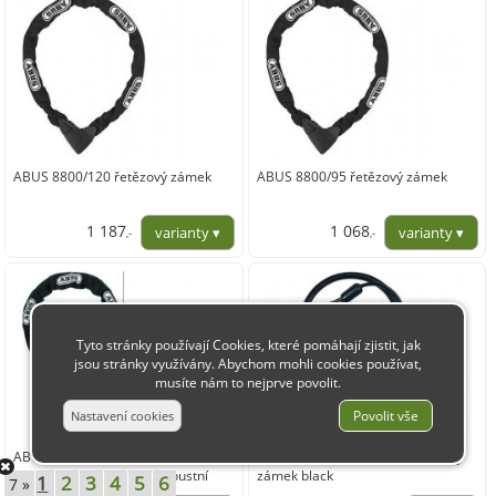
ABUS 8800/120 řetězový zámek
ABUS 8800/95 řetězový zámek
1 187
1 068
,-
,-
980,99
882,64
Tyto stránky používají Cookies, které pomáhají zjistit, jak
jsou stránky využívány. Abychom mohli cookies používat,
musíte nám to nejprve povolit.
ABUS Granit Power Chain
ABUS Combiloop 205/200 kódový
37RK80/14KS120 black robustní
zámek black
1
2
3
4
5
6
7 »
řetězový zámek