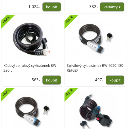
1 024
382
,-
,-
846,28
315,37
4lock
4lock
Kódový spirálový cyklozámek BW
Spirálový cyklozámek BW 1650 180
230 L
REFLEX
563
497
,-
,-
465,29
410,74
4lock
4lock