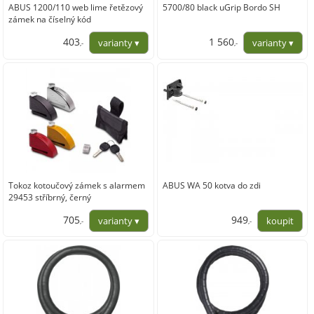
ABUS 1200/110 web lime řetězový
5700/80 black uGrip Bordo SH
zámek na číselný kód
403
1 560
,-
,-
333,06
1 289,26
Tokoz kotoučový zámek s alarmem
ABUS WA 50 kotva do zdi
29453 stříbrný, černý
705
949
,-
,-
583,00
784,30