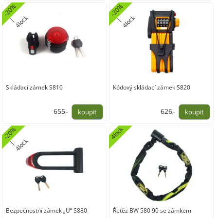
489,26
720,66
-
2
0
%
4
l
o
-
2
0
%
4
l
o
k
k
|
c
|
c
Skládací zámek S810
Kódový skládací zámek S820
655
626
,-
,-
541,49
517,69
4lock
-
2
0
%
4
l
o
k
|
c
Bezpečnostní zámek „U“ S880
Řetěz BW 580 90 se zámkem