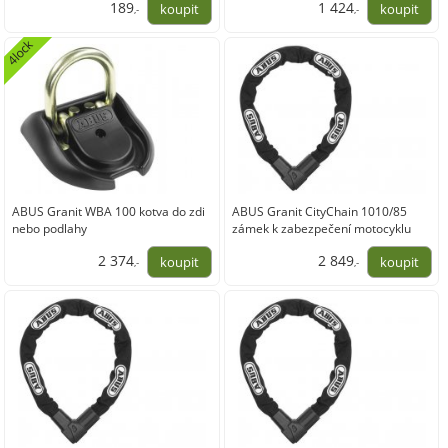
189
1 424
,-
,-
156,20
1 176,86
4lock
ABUS Granit WBA 100 kotva do zdi
ABUS Granit CityChain 1010/85
nebo podlahy
zámek k zabezpečení motocyklu
2 374
2 849
,-
,-
1 961,98
2 354,55