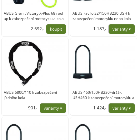
ABUS Granit Victory X-Plus 68 rool
ABUS Facilo 32/150HB230 USH k
up k zabezpečení motocyklu a kola
zabezpečení motocyklu nebo kola
2 692
1 187
,-
,-
2 224,79
980,99
ABUS 6800/110 k zabezpečení
ABUS 460/150HB230+držák
jízdního kola
USH460 k zabezpečení motocyklu a
kola
901
1 424
,-
,-
744,63
1 176,86