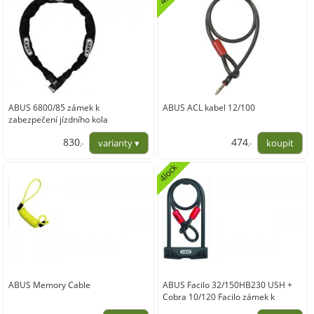
ABUS 6800/85 zámek k
ABUS ACL kabel 12/100
zabezpečení jízdního kola
830
474
,-
,-
685,95
391,74
4lock
ABUS Memory Cable
ABUS Facilo 32/150HB230 USH +
Cobra 10/120 Facilo zámek k
zabezpečení jízdního kola