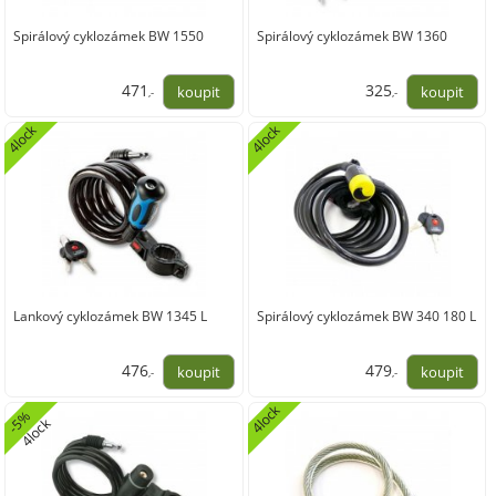
Spirálový cyklozámek BW 1550
Spirálový cyklozámek BW 1360
471
325
,-
,-
389,26
268,60
4lock
4lock
Lankový cyklozámek BW 1345 L
Spirálový cyklozámek BW 340 180 L
476
479
,-
,-
393,39
395,87
4lock
-
%
4
l
o
c
5
k