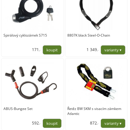
Spirálový cyklozámek S715
8807K black Steel-O-Chain
171
1 349
,-
,-
141,32
1 114,88
ABUS-Bungee Set
Řetěz BW SKM s visacím zámkem
Atlantic
592
872
,-
,-