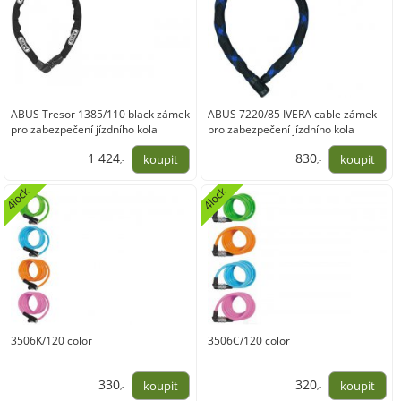
ABUS Tresor 1385/110 black zámek
ABUS 7220/85 IVERA cable zámek
pro zabezpečení jízdního kola
pro zabezpečení jízdního kola
1 424
830
,-
,-
1 176,86
685,95
4lock
4lock
3506K/120 color
3506C/120 color
330
320
,-
,-