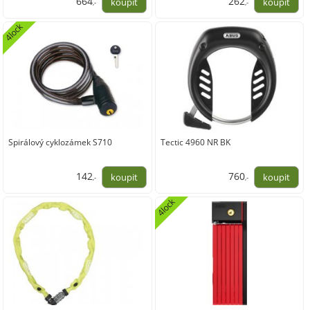
664
262
,-
,-
548,76
216,20
4lock
Spirálový cyklozámek S710
Tectic 4960 NR BK
142
760
,-
,-
117,36
628,10
4lock