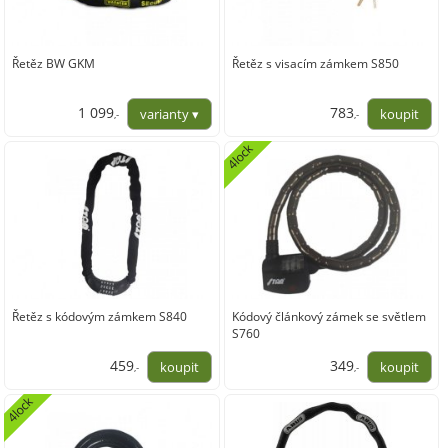
Řetěz BW GKM
Řetěz s visacím zámkem S850
1 099
783
,-
,-
908,26
647,11
4lock
Řetěz s kódovým zámkem S840
Kódový článkový zámek se světlem
S760
459
349
,-
,-
379,34
288,43
4lock