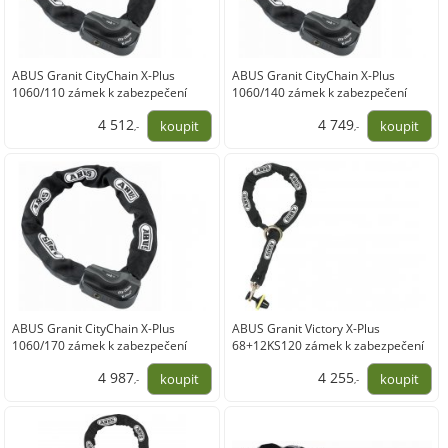
ABUS Granit CityChain X-Plus
ABUS Granit CityChain X-Plus
1060/110 zámek k zabezpečení
1060/140 zámek k zabezpečení
motocyklu
motocyklu
4 512
4 749
,-
,-
3 728,93
3 924,79
ABUS Granit CityChain X-Plus
ABUS Granit Victory X-Plus
1060/170 zámek k zabezpečení
68+12KS120 zámek k zabezpečení
motocyklu
motocyklu
4 987
4 255
,-
,-
4 121,49
3 516,53