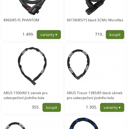
8960/85 FL PHANTOM¨
6615K/85/15 black SCMU Microflex
1 499
719
,-
,-
1 238,84
594,21
ABUS 1500/60 S zámek pro
ABUS Tresor 1385/85 black zámek
zabezpečení jízdního kola
pro zabezpečení jízdního kola
355
1 305
,-
,-
293,39
1 078,51