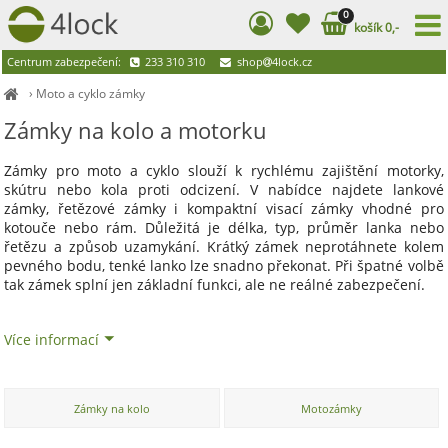
0
košík 0,-
Centrum zabezpečení:
233 310 310
shop
4lock.cz
›
Moto a cyklo zámky
Zámky na kolo a motorku
Zámky pro moto a cyklo slouží k rychlému zajištění motorky,
skútru nebo kola proti odcizení. V nabídce najdete lankové
zámky, řetězové zámky i kompaktní visací zámky vhodné pro
kotouče nebo rám. Důležitá je délka, typ, průměr lanka nebo
řetězu a způsob uzamykání. Krátký zámek neprotáhnete kolem
pevného bodu, tenké lanko lze snadno překonat. Při špatné volbě
tak zámek splní jen základní funkci, ale ne reálné zabezpečení.
Více informací
Zámky na kolo
Motozámky