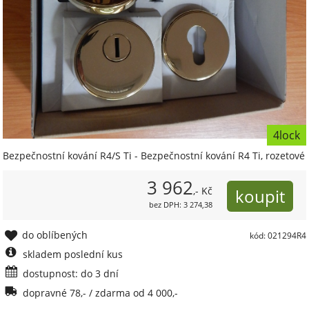
4lock
Bezpečnostní kování R4/S Ti - Bezpečnostní kování R4 Ti, rozetové
3 962
,- Kč
bez DPH: 3 274,38
do oblíbených
kód: 021294R4
skladem poslední kus
dostupnost: do 3 dní
dopravné 78,- / zdarma od 4 000,-