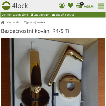
0
košík 0,-
Centrum zabezpečení:
233 310 310
shop
4lock.cz
›
Výprodej
›
Výprodej Rostex
›
Bezpečnostní kování R4/S Ti