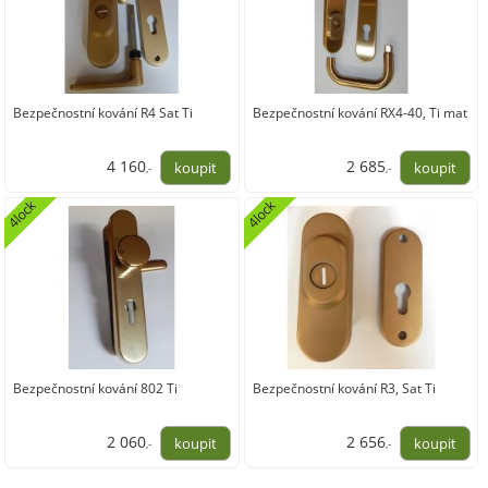
Bezpečnostní kování R4 Sat Ti
Bezpečnostní kování RX4-40, Ti mat
4 160
2 685
,-
,-
3 438,02
2 219,01
4lock
4lock
Bezpečnostní kování 802 Ti
Bezpečnostní kování R3, Sat Ti
2 060
2 656
,-
,-
1 702,48
2 195,10