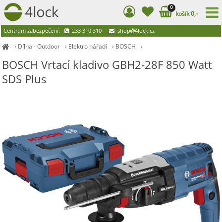
0
košík 0,-
Centrum zabezpečení:
233 310 310
shop
4lock.cz
›
Dílna - Outdoor
›
Elektro nářadí
›
BOSCH
›
BOSCH Vrtací kladivo GBH2-28F 850 Watt
SDS Plus