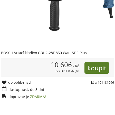
BOSCH Vrtací kladivo GBH2-28F 850 Watt SDS Plus
10 606
,- Kč
bez DPH: 8 765,00
do oblíbených
kód: 101181096
dostupnost: do 3 dní
dopravné je
ZDARMA!