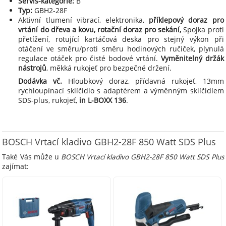
Servis-kategorie:
B
Typ:
GBH2-28F
Aktivní tlumení vibrací, elektronika,
příklepový doraz pro
vrtání do dřeva a kovu, rotační doraz pro sekání,
Spojka proti
přetížení, rotující kartáčová deska pro stejný výkon při
otáčení ve směru/proti směru hodinových ručiček, plynulá
regulace otáček pro čisté bodové vrtání.
Vyměnitelný držák
nástrojů
, měkká rukojeť pro bezpečné držení.
Dodávka vč.
Hloubkový doraz, přídavná rukojeť, 13mm
rychloupínací sklíčidlo s adaptérem a výměnným sklíčidlem
SDS-plus, rukojeť,
in L-BOXX 136
.
BOSCH Vrtací kladivo GBH2-28F 850 Watt SDS Plus
Také Vás může u
BOSCH Vrtací kladivo GBH2-28F 850 Watt SDS Plus
zajímat: