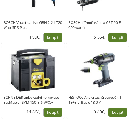
BOSCH Vrtací kladivo GBH 2-21 720
BOSCH přímočará pila GST 90 E
Watt SDS Plus
650 wattů
4 990
5 554
,-
,-
4 123,97
4 590,00
SCHNEIDER univerzální kompresor
FESTOOL Aku vrtací šroubovák T
SysMaster SYM 150-8-6 WXOF -
18+3 Li Basic 18,0 V
bezolejový
14 664
9 406
,-
,-
12 119,01
7 773,87