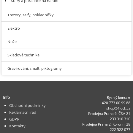
Kufry a pořadače na nářadí
Trezory, sejfy, pokladničky
Elektro
Nože
Skladová technika
Gravírování, smalt, piktogramy
Info
Rychlý kontakt
+420 773 00 99 88
Obchodní podmínky
shop
4lock.cz
Reklamační řád
Prodejna Praha 6, ČSA 21
GDPR
233 310 310
Prodejna Praha 2, Korunní 28
Kontakty
222 522 077