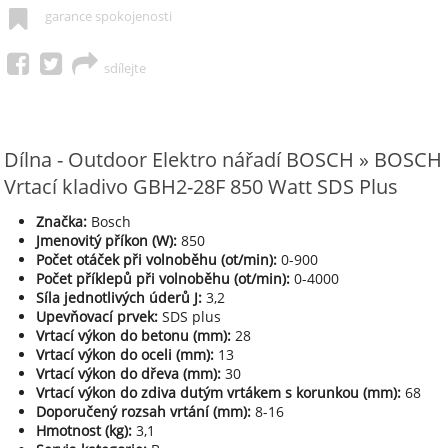
garance spokojenosti
sdílejte
Dílna - Outdoor Elektro nářadí BOSCH » BOSCH
Vrtací kladivo GBH2-28F 850 Watt SDS Plus
Značka:
Bosch
Jmenovitý příkon (W):
850
Počet otáček při volnoběhu (ot/min):
0-900
Počet příklepů při volnoběhu (ot/min):
0-4000
Síla jednotlivých úderů J:
3,2
Upevňovací prvek:
SDS plus
Vrtací výkon do betonu (mm):
28
Vrtací výkon do oceli (mm):
13
Vrtací výkon do dřeva (mm):
30
Vrtací výkon do zdiva dutým vrtákem s korunkou (mm):
68
Doporučený rozsah vrtání (mm):
8-16
Hmotnost (kg):
3,1