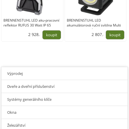
BRENNENSTUHL LED aku-pracovní
BRENNENSTUHL LED
reflektor RUFUS 30 Watt IP 65
akumulátorová ruční svítilna Multi
Battery 20 wattů
2 928
2 807
,-
,-
2 420,00
2 320,00
Výprodej
Dveře a dveřní příslušenství
Systémy generálního klíče
Okna
Železářství