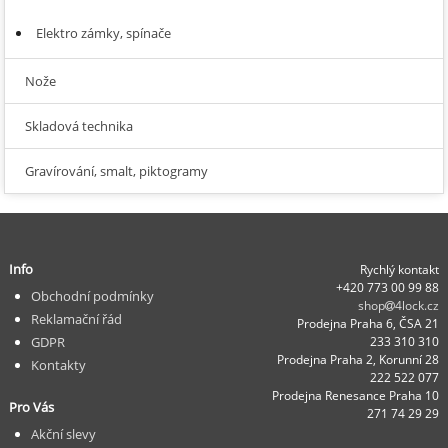
Elektro zámky, spínače
Nože
Skladová technika
Gravírování, smalt, piktogramy
Info
Rychlý kontakt
+420 773 00 99 88
Obchodní podmínky
shop
4lock.cz
Reklamační řád
Prodejna Praha 6, ČSA 21
GDPR
233 310 310
Prodejna Praha 2, Korunní 28
Kontakty
222 522 077
Prodejna Renesance Praha 10
Pro Vás
271 74 29 29
Akční slevy