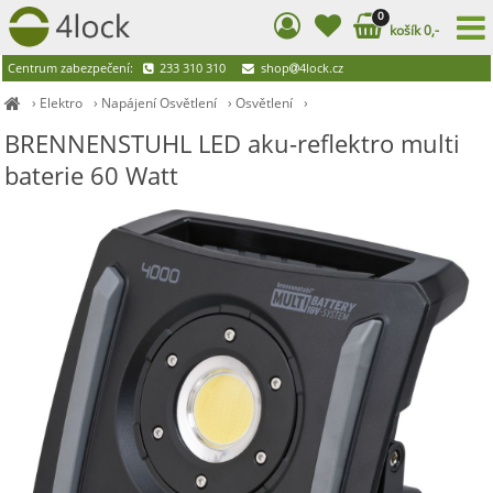
0
košík 0,-
Centrum zabezpečení:
233 310 310
shop
4lock.cz
›
Elektro
›
Napájení Osvětlení
›
Osvětlení
›
BRENNENSTUHL LED aku-reflektro multi
baterie 60 Watt