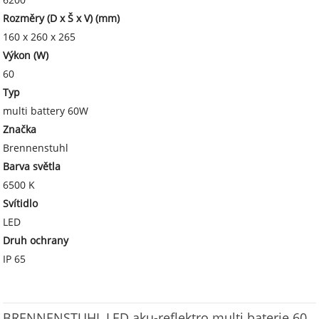
Rozměry (D x Š x V) (mm)
160 x 260 x 265
Výkon (W)
60
Typ
multi battery 60W
Značka
Brennenstuhl
Barva světla
6500 K
Svítidlo
LED
Druh ochrany
IP 65
BRENNENSTUHL LED aku-reflektro multi baterie 60