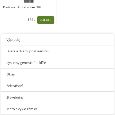
Protiplech k otvíračům O&C
161
,-
133,06
Výprodej
Dveře a dveřní příslušenství
Systémy generálního klíče
Okna
Železářství
Stavebniny
Moto a cyklo zámky