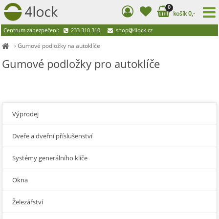
0
košík 0,-
Centrum zabezpečení:
233 310 310
shop
4lock.cz
›
Gumové podložky na autoklíče
Gumové podložky pro autoklíče
Výprodej
Dveře a dveřní příslušenství
Systémy generálního klíče
Okna
Železářství