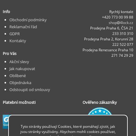
Info
Rychlý kontakt
+420 773 00 99 88
Obchodní podmínky
shop
4lock.cz
Reklamační řád
Prodejna Praha 6, ČSA 21
GDPR
233 310 310
Prodejna Praha 2, Korunní 28
Kontakty
222 522 077
Prodejna Renesance Praha 10
Pro Vás
271 74 29 29
Akční slevy
Jak nakupovat
Oblíbené
Objednávka
Odstoupit od smlouvy
Platební možnosti
Ověřeno zákazníky
Tyto stránky používají Cookies, které pomáhají zjistit, jak
jsou stránky využívány. Abychom mohli cookies používat,