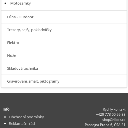
Motozámky
Dílna - Outdoor
Trezory, sejfy, pokladničky
Elektro
Nože
Skladová technika
Gravírování, smalt, piktogramy
Info
Rychlý kontakt
+420 773 00 99 88
Obchodní podmínky
shop
4lock.cz
Reklamační řád
Prodejna Praha 6, ČSA 21