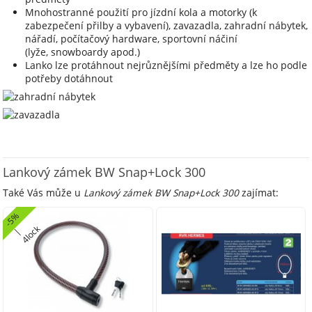
Mnohostranné použití pro jízdní kola a motorky (k
zabezpečení přilby a vybavení), zavazadla, zahradní nábytek,
nářadí, počítačový hardware, sportovní náčiní
(lyže, snowboardy apod.)
Lanko lze protáhnout nejrůznějšími předměty a lze ho podle
potřeby dotáhnout
Lankový zámek BW Snap+Lock 300
Také Vás může u
Lankový zámek BW Snap+Lock 300
zajímat:
-
5
%
4
l
o
k
|
c