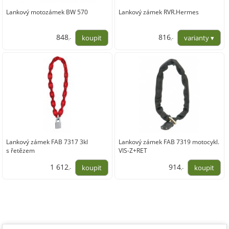
Lankový motozámek BW 570
Lankový zámek RVR.Hermes
848
816
,-
,-
701,12
674,38
Lankový zámek FAB 7317 3kl
Lankový zámek FAB 7319 motocykl.
s řetězem
VIS-Z+RET
1 612
914
,-
,-
1 332,00
755,25