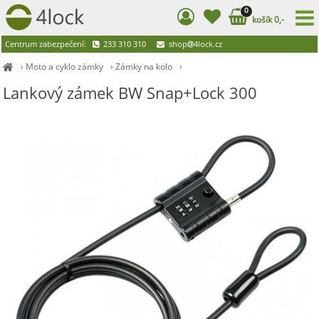
0
košík 0,-
Centrum zabezpečení:
233 310 310
shop
4lock.cz
›
Moto a cyklo zámky
›
Zámky na kolo
›
Lankový zámek BW Snap+Lock 300