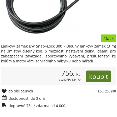
4lock
Lankový zámek BW Snap+Lock 300 - Dlouhý lankový zámek (3 m)
na 3místný číselný kód. S možností nastavení délky. Ideální pro
zabezpečení zavazadel, sportovního vybavení, příslušenství ke
kolům a motorkám, zahradního nábytku nebo nářadí.
756
,- Kč
bez DPH: 624,79
do oblíbených
kód: 205990
dostupnost: do 3 dní
dopravné 78,- / zdarma od 4 000,-