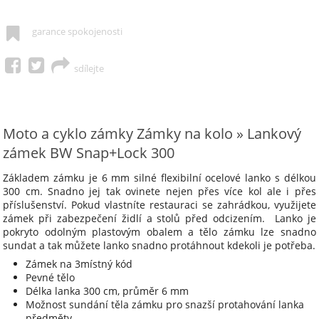
garance spokojenosti
sdílejte
Moto a cyklo zámky Zámky na kolo » Lankový
zámek BW Snap+Lock 300
Základem zámku je 6 mm silné flexibilní ocelové lanko s délkou
300 cm. Snadno jej tak ovinete nejen přes více kol ale i přes
příslušenství. Pokud vlastníte restauraci se zahrádkou, využijete
zámek při zabezpečení židlí a stolů před odcizením. Lanko je
pokryto odolným plastovým obalem a tělo zámku lze snadno
sundat a tak můžete lanko snadno protáhnout kdekoli je potřeba.
Zámek na 3místný kód
Pevné tělo
Délka lanka 300 cm, průměr 6 mm
Možnost sundání těla zámku pro snazší protahování lanka
předměty