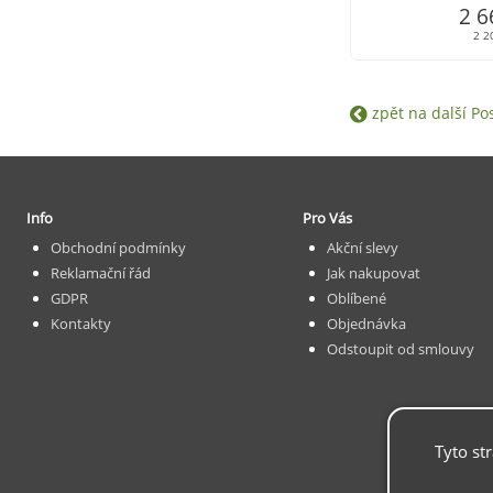
titan elox (10424
2 6
2 2
zpět na další Po
Info
Pro Vás
Obchodní podmínky
Akční slevy
Reklamační řád
Jak nakupovat
GDPR
Oblíbené
Kontakty
Objednávka
Odstoupit od smlouvy
Tyto st