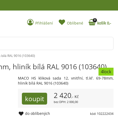
0
Přihlášení
Oblíbené
košík 0,-
ík bílá RAL 9016 (103640)
mm, hliník bílá RAL 9016 (103640)
4lock
MACO HS kliková sada 12, vnitřní, tl.kř. 69-78mm,
hliník bílá RAL 9016 (103640)
2 420
,- Kč
bez DPH: 2 000,00
do oblíbených
kód: 102222434