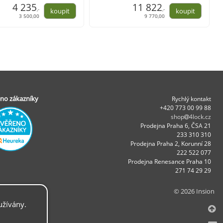
3675)
4 235
dřevo, černá (105383)
11 822
,-
,-
3 500,00
9 770,00
no zákazníky
Rychlý kontakt
+420 773 00 99 88
shop
4lock.cz
Prodejna Praha 6, ČSA 21
233 310 310
Prodejna Praha 2, Korunní 28
222 522 077
Prodejna Renesance Praha 10
271 74 29 29
© 2026 Insion
užívány.
.