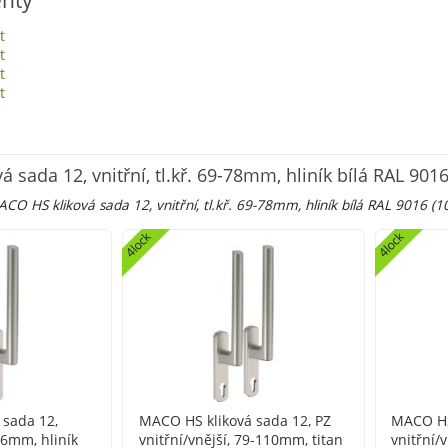
t
t
t
t
 sada 12, vnitřní, tl.kř. 69-78mm, hliník bílá RAL 901
CO HS kliková sada 12, vnitřní, tl.kř. 69-78mm, hliník bílá RAL 9016 (
4lock
4lock
 sada 12,
MACO HS kliková sada 12, PZ
MACO HS 
-86mm, hliník
vnitřní/vnější, 79-110mm, titan
vnitřní/