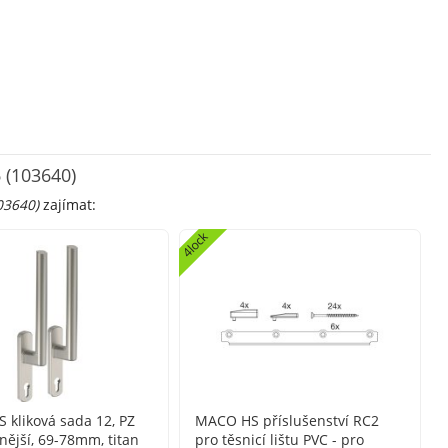
6 (103640)
103640)
zajímat:
4lock
kliková sada 12, PZ
MACO HS příslušenství RC2
vnější, 69-78mm, titan
pro těsnicí lištu PVC - pro