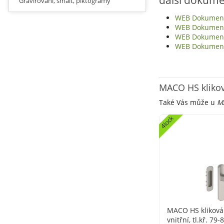
Gravírování, smalt, piktogramy
WEB Dokumen
WEB Dokumen
WEB Dokumen
WEB Dokumen
MACO HS kliková
Také Vás může u
MA
4lock
MACO HS kliková
vnitřní, tl.kř. 79