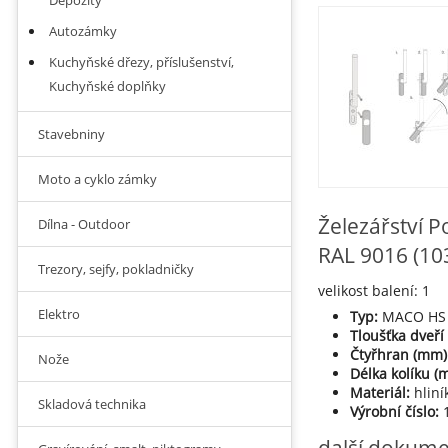
Depozity
Autozámky
Kuchyňské dřezy, příslušenství,
Kuchyňské doplňky
Stavebniny
Moto a cyklo zámky
Železářství P
Dílna - Outdoor
RAL 9016 (10
Trezory, sejfy, pokladničky
velikost balení: 1
Elektro
Typ:
MACO HS k
Tloušťka dveří
Čtyřhran (mm)
Nože
Délka kolíku (
Materiál:
hliní
Skladová technika
Výrobní číslo:
1
další dokum