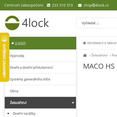
Centrum zabezpečení:
233 310 310
shop
4lock.cz
E-SHOP
INFORMACE K NÁKUP
›
Železářství
›
Pos
Výprodej
MACO HS kl
Dveře a dveřní příslušenství
Systémy generálního klíče
Okna
Železářství
Dveřní zarážky