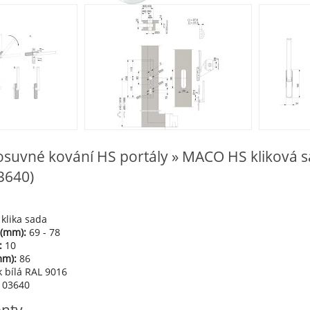
osuvné kování HS portály » MACO HS kliková sada
3640)
lika sada
 (mm):
69 - 78
:
10
mm):
86
k bílá RAL 9016
03640
enty