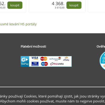
8)
62
elox (103827)
4 368
elox (10
,-
,-
00,00
3 610,00
suvné kování HS portály
Platební možnosti
Ověře
ránky používají Cookies, které pomáhají zjistit, jak jsou stránky vy
Abychom mohli cookies používat, musíte nám to nejprve povolit