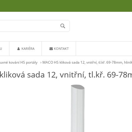
U
KARIÉRA
KONTAKT
uvné kování HS portály
›
MACO HS kliková sada 12, vnitřní, tl.kř. 69-78mm, hlin
iková sada 12, vnitřní, tl.kř. 69-78