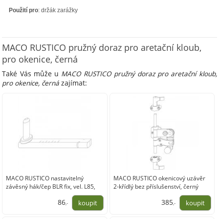
Použití pro
: držák zarážky
MACO RUSTICO pružný doraz pro aretační kloub,
pro okenice, černá
Také Vás může u
MACO RUSTICO pružný doraz pro aretační kloub,
pro okenice, černá
zajímat:
MACO RUSTICO nastavitelný
MACO RUSTICO okenicový uzávěr
závěsný hák/čep BLR fix, vel. L85,
2-křídlý bez příslušenství, černý
černá
86
385
,-
,-
71,26
318,18