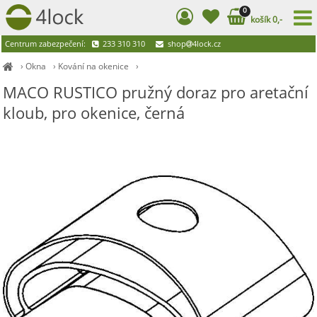
0
košík 0,-
Centrum zabezpečení:
233 310 310
shop
4lock.cz
›
Okna
›
Kování na okenice
›
MACO RUSTICO pružný doraz pro aretační
kloub, pro okenice, černá