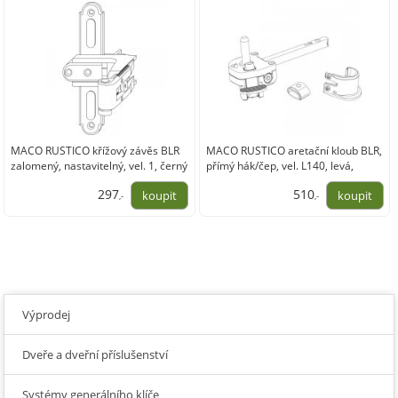
MACO RUSTICO křížový závěs BLR
MACO RUSTICO aretační kloub BLR,
zalomený, nastavitelný, vel. 1, černý
přímý hák/čep, vel. L140, levá,
černá
297
510
,-
,-
245,70
421,10
Výprodej
Dveře a dveřní příslušenství
Systémy generálního klíče