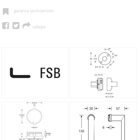
garance spokojenosti
sdílejte