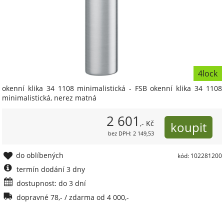
4lock
okenní klika 34 1108 minimalistická - FSB okenní klika 34 1108
minimalistická, nerez matná
2 601
,- Kč
bez DPH: 2 149,53
do oblíbených
kód: 102281200
termín dodání 3 dny
dostupnost: do 3 dní
dopravné 78,- / zdarma od 4 000,-