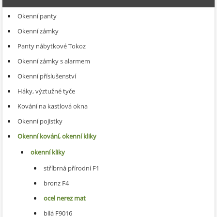
Okenní panty
Okenní zámky
Panty nábytkové Tokoz
Okenní zámky s alarmem
Okenní příslušenství
Háky, výztužné tyče
Kování na kastlová okna
Okenní pojistky
Okenní kování, okenní kliky
okenní kliky
stříbrná přírodní F1
bronz F4
ocel nerez mat
bílá F9016