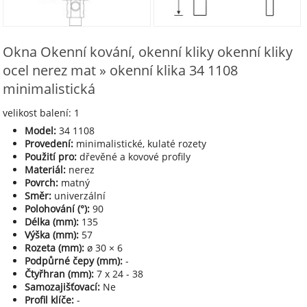
Okna Okenní kování, okenní kliky okenní kliky
ocel nerez mat » okenní klika 34 1108
minimalistická
velikost balení: 1
Model:
34 1108
Provedení:
minimalistické, kulaté rozety
Použití pro:
dřevěné a kovové profily
Materiál:
nerez
Povrch:
matný
Směr:
univerzální
Polohování (°):
90
Délka (mm):
135
Výška (mm):
57
Rozeta (mm):
ø 30 × 6
Podpůrné čepy (mm):
-
Čtyřhran (mm):
7 x 24 - 38
Samozajišťovací:
Ne
Profil klíče:
-