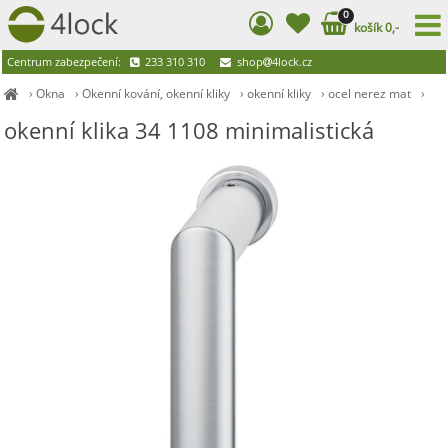
0
košík 0,-
Centrum zabezpečení:
233 310 310
shop
4lock.cz
›
Okna
›
Okenní kování, okenní kliky
›
okenní kliky
›
ocel nerez mat
›
okenní klika 34 1108 minimalistická