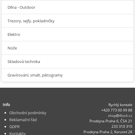
Dílna - Outdoor
Trezory, sejfy, pokladničky
Elektro
Nože
Skladová technika
Gravírování, smalt, piktogramy
Info
Rychlý kontakt
+420 773 00 99 88
Obchodní podmínky
shop
4lock.cz
Reklamační řád
Prodejna Praha 6, ČSA 21
GDPR
233 310 310
Prodejna Praha 2, Korunní 28
Kontakty