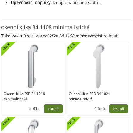
Upevňovací doplňky:
k objednání samostatně
okenní klika 34 1108 minimalistická
Také Vás může u
okenní klika 34 1108 minimalistická
zajímat:
4lock
4lock
Okenní klika FSB 34 1016
Okenní klika FSB 34 1021
minimalistická
minimalistická
3 812
4 525
,-
,-
3 150,00
3 740,00
4lock
4lock