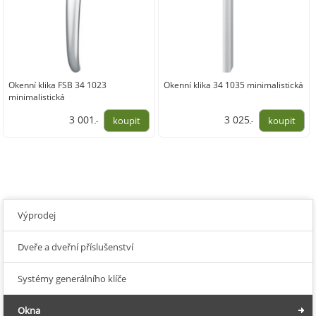
Okenní klika FSB 34 1023
Okenní klika 34 1035 minimalistická
minimalistická
3 001
3 025
,-
,-
2 480,00
2 500,00
Výprodej
Dveře a dveřní příslušenství
Systémy generálního klíče
Okna