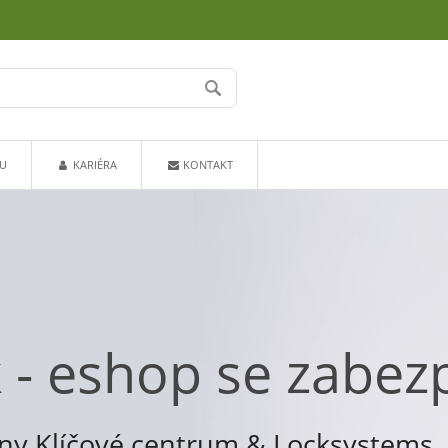
U
KARIÉRA
KONTAKT
k - eshop se zabe
iny Klíčové centrum & Locksystems