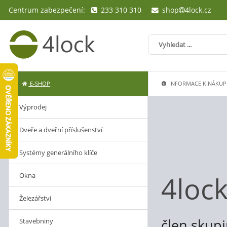
Centrum zabezpečení:
233 310 310
shop
4lock.cz
E-SHOP
INFORMACE K NÁKUP
Výprodej
Dveře a dveřní příslušenství
Systémy generálního klíče
4loc
Okna
Železářství
člen skup
Stavebniny