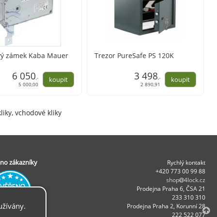
vý zámek Kaba Mauer
Trezor PureSafe PS 120K
6 050
3 498
,-
,-
5 000,00
2 890,91
liky, vchodové kliky
no zákazníky
Rychlý kontakt
+420 773 00 99 88
shop
4lock.cz
Prodejna Praha 6, ČSA 21
233 310 310
užívány.
Prodejna Praha 2, Korunní 28
222 522 077
.