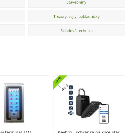
Stavebniny
Trezory, sejfy, pokladničky
Skladová technika
-
4
0
%
4
l
o
k
|
c
vý terminál TM1
Keybox - schránka na klíče Star