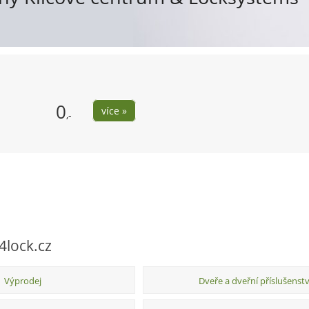
0
více »
,-
4lock.cz
Výprodej
Dveře a dveřní příslušenstv