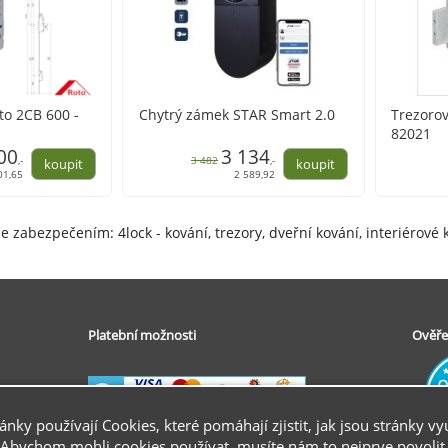
to 2CB 600 -
Chytrý zámek STAR Smart 2.0
Trezoro
82021
00
3 134
,-
3 482
,-
01,65
2 589,92
e zabezpečením: 4lock - kování, trezory, dveřní kování, interiérové k
Platební možnosti
Ověře
ránky používají Cookies, které pomáhají zjistit, jak jsou stránky vy
Abychom mohli cookies používat, musíte nám to nejprve povolit