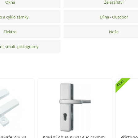
Okna
Železářství
o a cyklo zámky
Dílna - Outdoor
Elektro
Nože
ní, smalt, piktogramy
4lock
inSafe WS 22
Kování Abus KLS114 F1/72mm
Přístupo