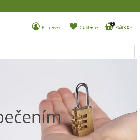
0
Přihlášení
Oblíbené
košík 0,-
zpečením