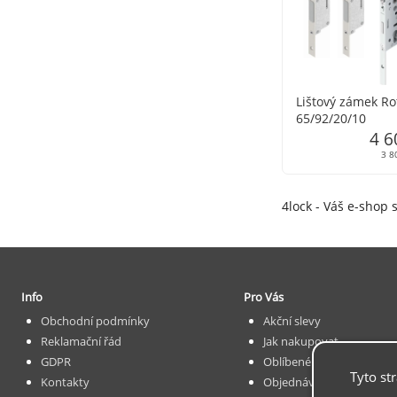
Lištový zámek Ro
65/92/20/10
4 6
3 8
4lock - Váš e-shop s
Info
Pro Vás
Obchodní podmínky
Akční slevy
Reklamační řád
Jak nakupovat
GDPR
Oblíbené
Tyto st
Kontakty
Objednávka