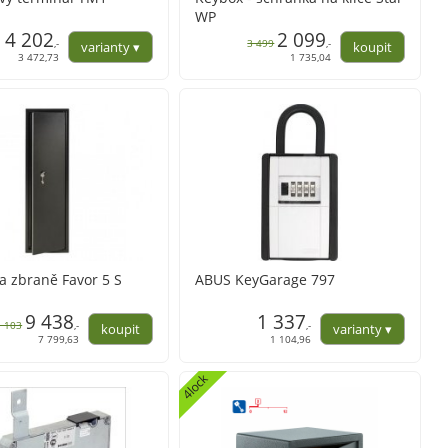
WP
4 202
2 099
,-
3 499
,-
3 472,73
1 735,04
a zbraně Favor 5 S
ABUS KeyGarage 797
9 438
1 337
1 103
,-
,-
7 799,63
1 104,96
4lock