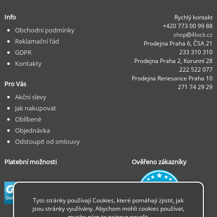
Info
Rychlý kontakt
+420 773 00 99 88
Obchodní podmínky
shop
4lock.cz
Reklamační řád
Prodejna Praha 6, ČSA 21
GDPR
233 310 310
Prodejna Praha 2, Korunní 28
Kontakty
222 522 077
Prodejna Renesance Praha 10
Pro Vás
271 74 29 29
Akční slevy
Jak nakupovat
Oblíbené
Objednávka
Odstoupit od smlouvy
Platební možnosti
Ověřeno zákazníky
Tyto stránky používají Cookies, které pomáhají zjistit, jak
jsou stránky využívány. Abychom mohli cookies používat,
musíte nám to nejprve povolit.