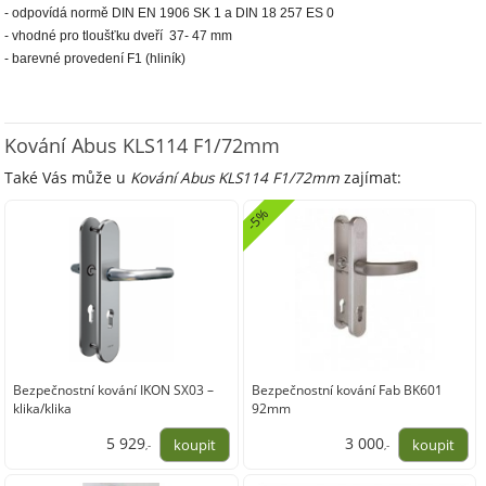
- odpovídá normě DIN EN 1906 SK 1 a DIN 18 257 ES 0
- vhodné pro tloušťku dveří 37- 47 mm
- barevné provedení F1 (hliník)
Kování Abus KLS114 F1/72mm
Také Vás může u
Kování Abus KLS114 F1/72mm
zajímat:
-5%
Bezpečnostní kování IKON SX03 –
Bezpečnostní kování Fab BK601
klika/klika
92mm
5 929
3 000
,-
,-
4 900,00
2 479,42