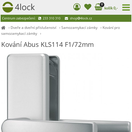
0
košík 0,-
Centrum zabezpečení:
233 310 310
shop
4lock.cz
›
Dveře a dveřní příslušenství
›
Samozamykací zámky
›
Kování pro
samozamykací zámky
›
Kování Abus KLS114 F1/72mm