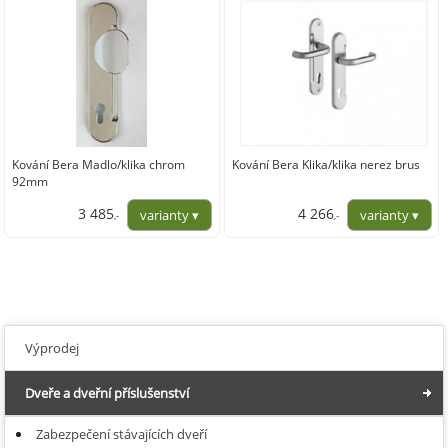
Kování Bera Madlo/klika chrom
Kování Bera Klika/klika nerez brus
92mm
3 485
4 266
,-
,-
2 880,17
3 525,62
Výprodej
Dveře a dveřní příslušenství
Zabezpečení stávajících dveří