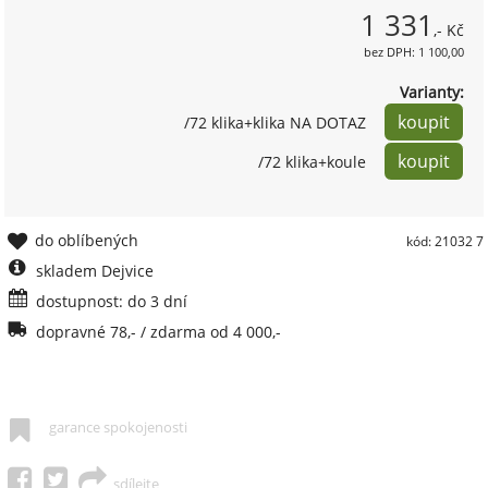
1 331
,- Kč
bez DPH: 1 100,00
Varianty:
/72 klika+klika NA DOTAZ
/72 klika+koule
do oblíbených
kód: 21032 7
skladem Dejvice
dostupnost: do 3 dní
dopravné 78,- / zdarma od 4 000,-
garance spokojenosti
sdílejte