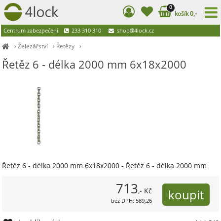
0
košík 0,-
Centrum zabezpečení:
233 310 310
shop
4lock.cz
›
Železářství
›
Řetězy
›
Řetěz 6 - délka 2000 mm 6x18x2000
Řetěz 6 - délka 2000 mm 6x18x2000 - Řetěz 6 - délka 2000 mm
713
,- Kč
bez DPH: 589,26