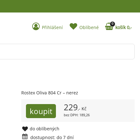
0
Přihlášení
Oblíbené
košík 0,-
Rostex Oliva 804 Cr – nerez
229
,- Kč
bez DPH: 189,26
do oblíbených
dostupnost: do 7 dní