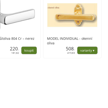
ůloliva 804 Cr – nerez
MODEL INDIVIDUAL - okenní
oliva
220
508
,-
,-
181,82
419,83