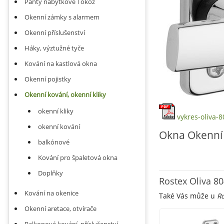
Panty nábytkové Tokoz
Okenní zámky s alarmem
Okenní příslušenství
Háky, výztužné tyče
Kování na kastlová okna
Okenní pojistky
Okenní kování, okenní kliky
okenní kliky
vykres-oliva-8
okenní kování
Okna Okenní k
balkónové
Kování pro špaletová okna
Doplňky
Rostex Oliva 80
Kování na okenice
Také Vás může u
Ro
Okenní aretace, otvírače