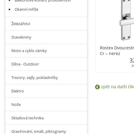
Balkonové kování, příslušenství
Okenní mříže
Železářství
Stavebniny
Rostex Dvoucest
Moto a cyklo zámky
Cr – nerez
3
Dílna - Outdoor
2
Trezory, sejfy, pokladničky
zpět na další Oke
Elektro
Nože
Skladová technika
Gravírování, smalt, piktogramy