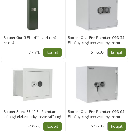
Rottner Gun 5 EL skříň na zbraně
Rottner Opal Fire Premium OPD 55
zelená
EL nábytkový ohnivzdorný trezor
šedý
7 474
51 606
,-
,-
6 176,86
42 649,59
Rottner Stone SE 45 EL Premium
Rottner Opal Fire Premium OPD 65
stěnový elektronický trezor stříbrný
EL nábytkový ohnivzdorný trezor
šedý
52 869
52 606
,-
,-