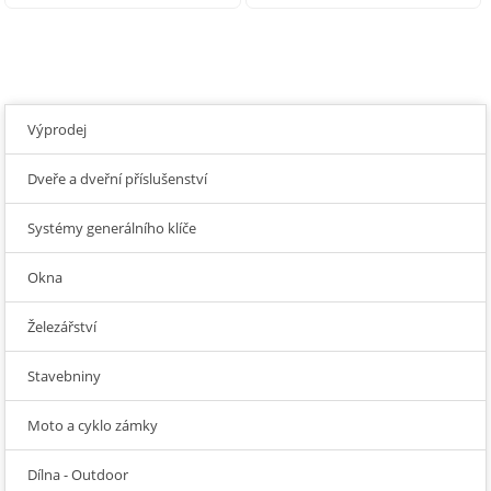
43 693,39
43 476,03
Výprodej
Dveře a dveřní příslušenství
Systémy generálního klíče
Okna
Železářství
Stavebniny
Moto a cyklo zámky
Dílna - Outdoor