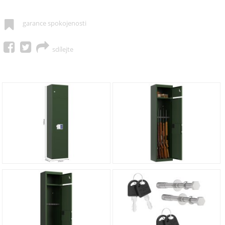
garance spokojenosti
sdílejte