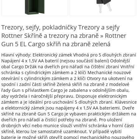
Trezory, sejfy, pokladničky Trezory a sejfy
Rottner Skříně a trezory na zbraně » Rottner
Gun 5 EL Cargo skříň na zbraně zelená
Hlavní výhody: Elektronický zámek Vhodná pro 5 dlouhých zbraní
Napájení 4 x 1,5V AA baterií (nejsou součástí balení) Odolnější
obal Cargo Držák na dveřích pro nářadí na čištění zbraní Vnitřní
schránka s cylindrickým zámkem a 2 klíči Mechanické nouzové
otevírání s cylindrickým zámkem a 2 klíči Otvory na ukotvení na
spodní i zadní části skříně Zelená skříň na zbraně z modelové
řady Gun s přívlastkem Cargo je zabalena v odolnějším obalu,
aby vydržela i náročnější přepravu. Disponuje elektronickým
zámkem a je ideální pro uschování 5 dlouhých zbraní. Klávesnice
a elektornický zámek jsou napájeny 4 x 1,5V AA bateriemi. Dveře
skříně na zbraně Gun 5 Cargo je vybaven praktickým držákem na
dveřích pro nářadí a čistící potřeby na zbraně. Pro uložení
drobných věcí nebo munice slouží vnitřní schránka v horní části
skříně, kterou lze samostatně uzamknout. V případě vybití
baterie je možné skříň otevřít pomocí mechanického nouzového