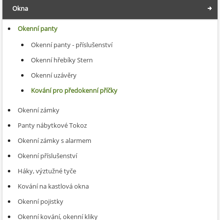
Okna
Okenní panty
Okenní panty - příslušenství
Okenní hřebíky Stern
Okenní uzávěry
Kování pro předokenní příčky
Okenní zámky
Panty nábytkové Tokoz
Okenní zámky s alarmem
Okenní příslušenství
Háky, výztužné tyče
Kování na kastlová okna
Okenní pojistky
Okenní kování, okenní kliky