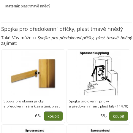
Materiál
: plast tmavě hnědý
Spojka pro předokenní příčky, plast tmavě hnědý
Také Vás může u
Spojka pro předokenní příčky, plast tmavě hnědý
zajímat:
Spojka pro okenní příčky
Spojka pro okenní příčky
a předokenní rám k zavrtání, plast
a předokenní rám, plast bílý (11470)
hnědý (12387)
63
58
,-
,-
51,79
48,16