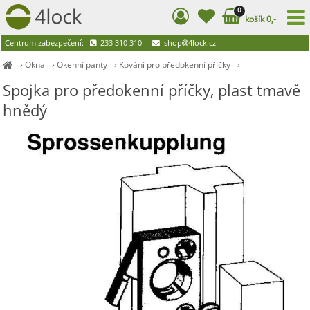
0
košík 0,-
Centrum zabezpečení:
233 310 310
shop
4lock.cz
›
Okna
›
Okenní panty
›
Kování pro předokenní příčky
›
Spojka pro předokenní příčky, plast tmavě
hnědý