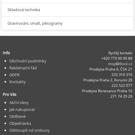
Skladová technika
Gravírování, smalt, piktogramy
Info
Rychlý kontakt
+420 773 00 99 88
Obchodní podmínky
shop
4lock.cz
Reklamační řád
Prodejna Praha 6, ČSA 21
GDPR
233 310 310
Prodejna Praha 2, Korunní 28
Kontakty
222 522 077
Prodejna Renesance Praha 10
Pro Vás
271 74 29 29
Akční slevy
Jak nakupovat
Oblíbené
Objednávka
Odstoupit od smlouvy