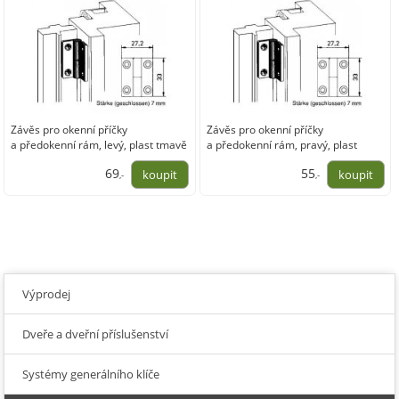
Závěs pro okenní příčky
Závěs pro okenní příčky
a předokenní rám, levý, plast tmavě
a předokenní rám, pravý, plast
hnědý (11155)
tmavě hnědý (11154)
69
55
,-
,-
57,02
45,47
Výprodej
Dveře a dveřní příslušenství
Systémy generálního klíče