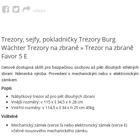
sdílejte
Trezory, sejfy, pokladničky Trezory Burg
Wächter Trezory na zbraně » Trezor na zbraně
Favor 5 E
Cenově dostupná skříň pro bezpečnou úschovu až pěti dlouhých střelných
zbraní. Německá výroba. Provedení s mechanickým nebo s elektronickým
zámkem.
Popis
Nábytkový trezor až pro pět dlouhých zbraní
Vnější rozměry: v 115 x š 34,5 x h 28 cm
Vnitřní rozměry: v 114,5 x š 34 x h 25 cm 45kg
Volitelné
Mechanický zámek (verze S) nebo elektronický zámek (verze E)
včetně nouzového mechanického zámku