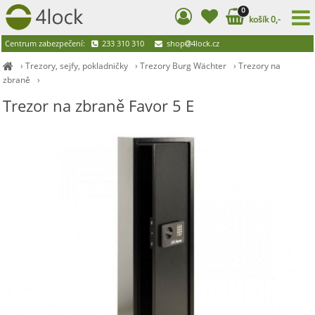
0
košík 0,-
Centrum zabezpečení:
233 310 310
shop
4lock.cz
›
Trezory, sejfy, pokladničky
›
Trezory Burg Wächter
›
Trezory na
zbraně
›
Trezor na zbraně Favor 5 E