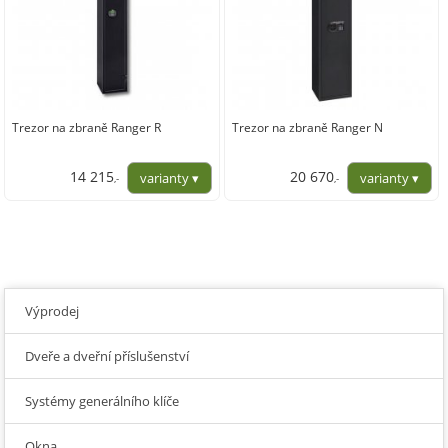
Trezor na zbraně Ranger R
Trezor na zbraně Ranger N
14 215
20 670
,-
,-
11 747,93
17 082,64
Výprodej
Dveře a dveřní příslušenství
Systémy generálního klíče
Okna