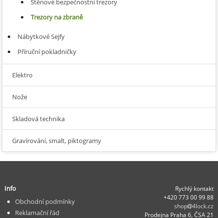
Stěnové bezpečnostní trezory
Trezory na zbraně
Nábytkové Sejfy
Příruční pokladničky
Elektro
Nože
Skladová technika
Gravírování, smalt, piktogramy
Info
Rychlý kontakt
+420 773 00 99 88
Obchodní podmínky
shop
4lock.cz
Reklamační řád
Prodejna Praha 6, ČSA 21