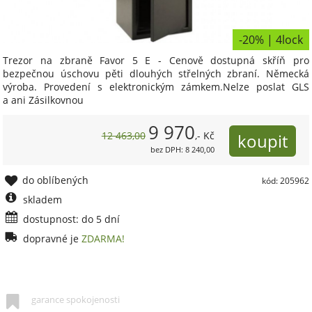
-20% | 4lock
Trezor na zbraně Favor 5 E - Cenově dostupná skříň pro
bezpečnou úschovu pěti dlouhých střelných zbraní. Německá
výroba. Provedení s elektronickým zámkem.Nelze poslat GLS
a ani Zásilkovnou
9 970
12 463,00
,- Kč
bez DPH: 8 240,00
do oblíbených
kód: 205962
skladem
dostupnost: do 5 dní
dopravné je
ZDARMA!
garance spokojenosti