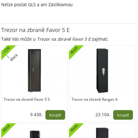
Nelze poslat GLS a ani Zásilkovnou
Trezor na zbraně Favor 5 E
Také Vás může u
Trezor na zbraně Favor 5 E
zajímat:
4lock
-
1
5
%
4
l
o
k
|
c
Trezor na zbraně Favor 5 S
Trezor na zbraně Ranger A
9 438
23 104
,-
,-
7 799,63
19 094,21
4lock
4lock