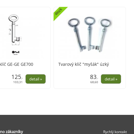
4lock
klíč GE-GE GE700
Tvarový klíč "myšák" úzký
125
83
,-
,-
103,31
68,60
no zákazníky
Rychlý kontakt