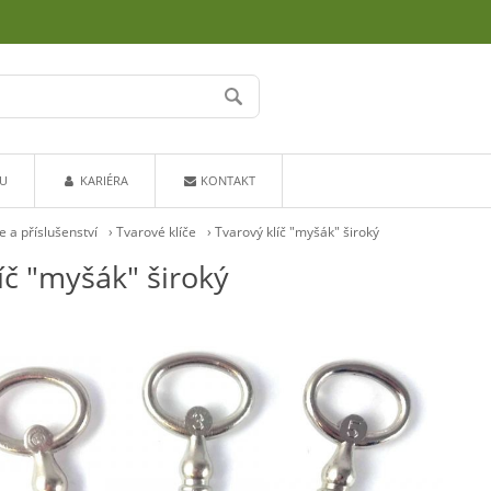
U
KARIÉRA
KONTAKT
če a příslušenství
›
Tvarové klíče
›
Tvarový klíč "myšák" široký
íč "myšák" široký