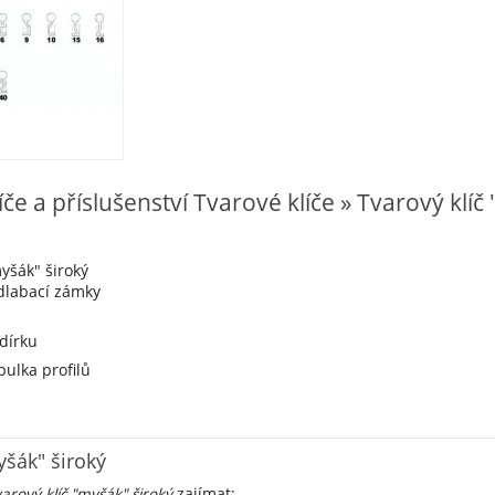
líče a příslušenství Tvarové klíče » Tvarový klíč
myšák" široký
adlabací zámky
 dírku
yšák" široký
arový klíč "myšák" široký
zajímat: