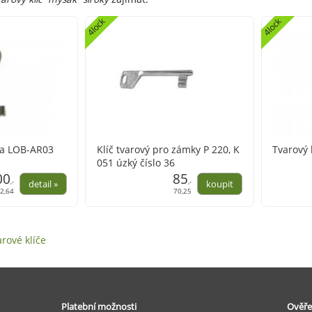
4lock
4lock
ra LOB-AR03
Klíč tvarový pro zámky P 220, K
Tvarový 
051 úzký číslo 36
00
85
,-
,-
2,64
70,25
rové klíče
Platební možnosti
Ověře