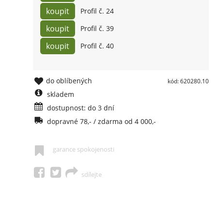
Profil č. 24
Profil č. 39
Profil č. 40
do oblíbených
kód: 620280.10
skladem
dostupnost: do 3 dní
dopravné 78,- / zdarma od 4 000,-
garance spokojenosti
sdílejte