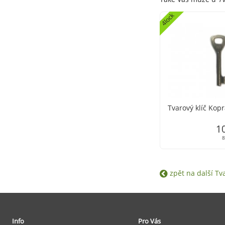
4lock
Tvarový klíč Kop
1
8
zpět na další Tva
Info
Pro Vás