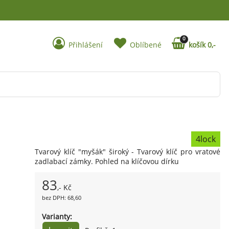
0
Přihlášení
Oblíbené
košík 0,-
4lock
Tvarový klíč "myšák" široký - Tvarový klíč pro vratové
zadlabací zámky. Pohled na klíčovou dírku
83
,- Kč
bez DPH: 68,60
Varianty: