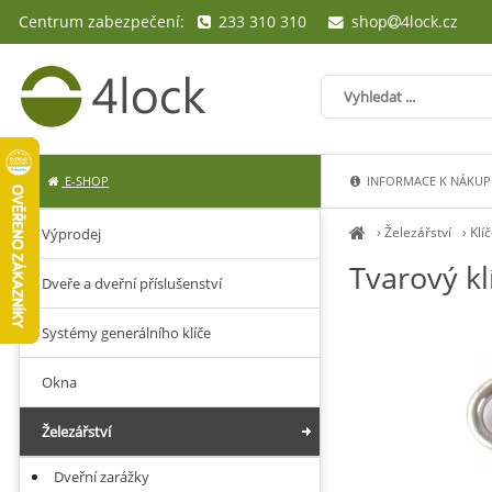
Centrum zabezpečení:
233 310 310
shop
4lock.cz
E-SHOP
INFORMACE K NÁKUP
›
Železářství
›
Klí
Výprodej
Tvarový kl
Dveře a dveřní příslušenství
Systémy generálního klíče
Okna
Železářství
Dveřní zarážky