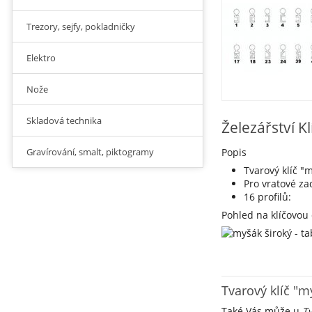
Trezory, sejfy, pokladničky
Elektro
Nože
Skladová technika
Železářství K
Gravírování, smalt, piktogramy
Popis
Tvarový klíč "
Pro vratové z
16 profilů:
Pohled na klíčovou
Tvarový klíč "m
Také Vás může u
Tv