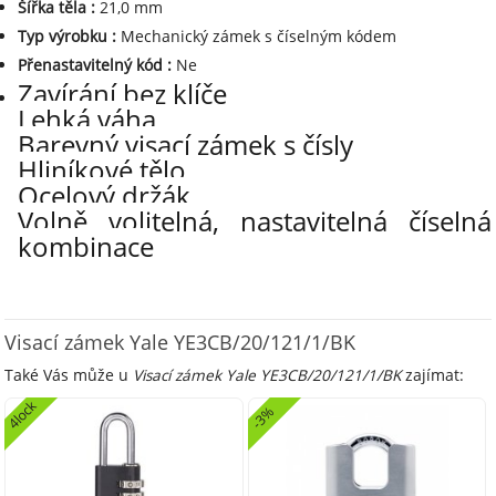
Šířka těla
:
21,0 mm
Typ výrobku
:
Mechanický zámek s číselným kódem
Přenastavitelný kód
:
Ne
Zavírání bez klíče
Lehká váha
Barevný visací zámek s čísly
Hliníkové tělo
Ocelový držák
Volně volitelná, nastavitelná číselná
kombinace
Visací zámek Yale YE3CB/20/121/1/BK
Také Vás může u
Visací zámek Yale YE3CB/20/121/1/BK
zajímat:
4lock
-3%