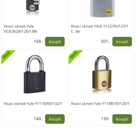
Visací zámek Yale
Visací zámek YALE Y122/50/123/1
YE3CB/28/126/1/BK
C. 3kl
168
501
,-
,-
138,60
414,45
4lock
4lock
Visací zámek Yale Y111B/60/132/1
Visací zámek Yale Y110B/35/120/1
140
139
,-
,-
116,10
115,20