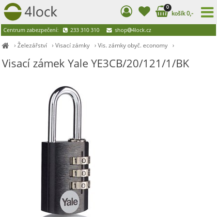
0
košík 0,-
Centrum zabezpečení:
233 310 310
shop
4lock.cz
›
Železářství
›
Visací zámky
›
Vis. zámky obyč. economy
›
Visací zámek Yale YE3CB/20/121/1/BK