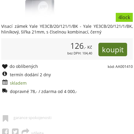
4lock
Visací zámek Yale YE3CB/20/121/1/BK - Yale YE3CB/20/121/1/BK,
hliníkový, šířka 21mm, s číselnou kombinací, černý
126
,- Kč
bez DPH: 104,40
do oblíbených
kód: AA001410
termín dodání 2 dny
skladem
dopravné 78,- / zdarma od 4 000,-
garance spokojenosti
sdílejte