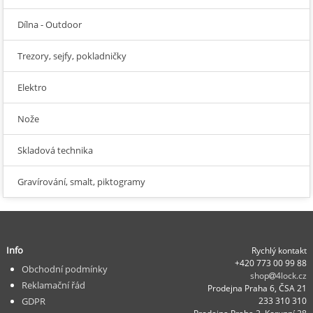
Dílna - Outdoor
Trezory, sejfy, pokladničky
Elektro
Nože
Skladová technika
Gravírování, smalt, piktogramy
Info
Rychlý kontakt
+420 773 00 99 88
Obchodní podmínky
shop
4lock.cz
Reklamační řád
Prodejna Praha 6, ČSA 21
GDPR
233 310 310