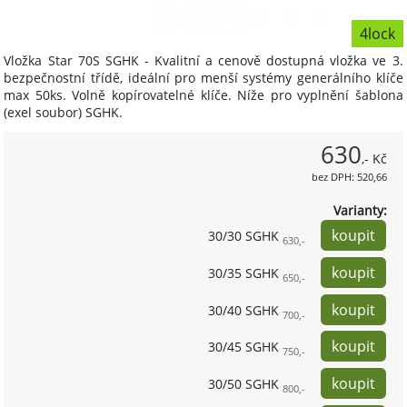
4lock
Vložka Star 70S SGHK - Kvalitní a cenově dostupná vložka ve 3.
bezpečnostní třídě, ideální pro menší systémy generálního klíče
max 50ks. Volně kopírovatelné klíče. Níže pro vyplnění šablona
(exel soubor) SGHK.
630
,- Kč
bez DPH: 520,66
Varianty:
30/30 SGHK
630,-
30/35 SGHK
650,-
30/40 SGHK
700,-
30/45 SGHK
750,-
30/50 SGHK
800,-