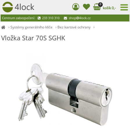
0
košík 0,-
Centrum zabezpečení:
233 310 310
shop
4lock.cz
›
Systémy generálního klíče
›
Bez kartové ochrany
›
Vložka Star 70S SGHK