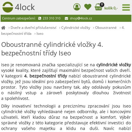
0
košík 0,-
Centrum zabezpečení:
233 310 310
shop
4lock.cz
›
Dveře a dveřní příslušenství
›
Cylindrické vložky
›
Oboustranné
›
4.
bezpečnostní třída
›
Iseo
Oboustranné cylindrické vložky 4.
bezpečnostní třídy Iseo
Iseo je renomovaná značka specializující se na
cylindrické vložky
vysoké kvality, které zajišťují maximální bezpečnost vašich dveří.
V kategorii
4. bezpečnostní třídy
nabízí oboustranné cylindrické
vložky, jež jsou ideální pro zabezpečení bytů, domů i komerčních
prostor. Tyto vložky jsou navrženy tak, aby odolávaly pokusům
o násilný vstup a zároveň poskytovaly dlouhou životnost
a spolehlivost.
Díky inovativní technologii a preciznímu zpracování jsou Iseo
cylindrické vložky vyhledávané nejen odborníky, ale i koncovými
uživateli, kteří kladou důraz na bezpečnost a komfort. Výběr
správné vložky z této kategorie představuje efektivní investici do
ochrany vašeho majetku a klidu na duši. Navíc nabízí