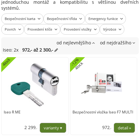
jednoduchou montáž a kompatibilitu s většinou dveřních
systémů.
Bezpečnostní karta
Bezpečnostní třída
Emergency funkce
Povrch
Provedení klíče
Provedení vložky
Výrobce
od nejlevnějšího
od nejdražšího
Iseo: 2x
972,- až 2 300,-
4lock
-
2
%
4
l
o
c
1
k
Iseo R ME
Bezpečnostní vložka Iseo F7 MULTI
2 299
972
,-
,-
1 900,21
803,63