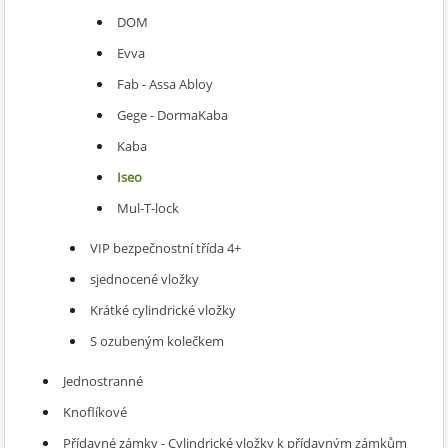
DOM
Evva
Fab - Assa Abloy
Gege - DormaKaba
Kaba
Iseo
Mul-T-lock
VIP bezpečnostní třída 4+
sjednocené vložky
Krátké cylindrické vložky
S ozubeným kolečkem
Jednostranné
Knoflíkové
Přídavné zámky - Cylindrické vložky k přídavným zámkům