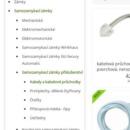
Zámky
Samozamykací zámky
Mechanické
Elektromechanické
Elektromotorické
Samozamykací zámky Winkhaus
Samozamykací zámky GU-Secury
Automatic
kabelová průcho
povrchová, neroz
Samozamykací zámky příslušenství
4
3
Kabely a kabelové průchodky
Protiplechy, dělené čtyřhrany
4lock
Čtečky
Přístupová média - čipy
Ústředny
Kování pro samozamykací zámky