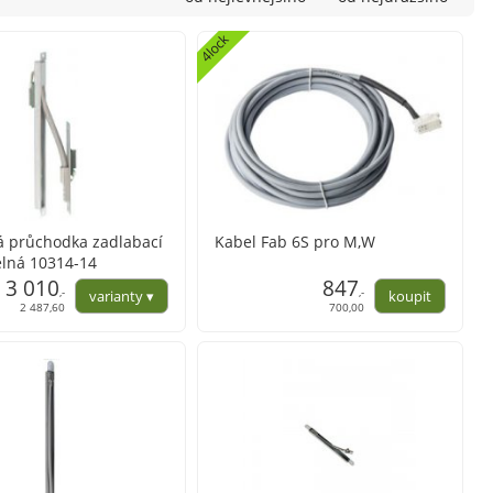
4lock
á průchodka zadlabací
Kabel Fab 6S pro M,W
elná 10314-14
3 010
847
,-
,-
2 487,60
700,00