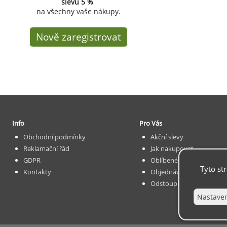
slevu
5 %
na všechny vaše nákupy.
Nově zaregistrovat
Info
Pro Vás
Obchodní podmínky
Akční slevy
Reklamační řád
Jak nakupovat
GDPR
Oblíbené
Tyto st
Kontakty
Objednávka
Odstoupit od smlouvy