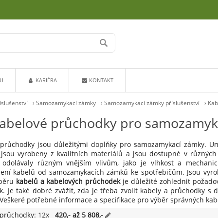
U
KARIÉRA
KONTAKT
íslušenství
›
Samozamykací zámky
›
Samozamykací zámky příslušenství
›
Kab
kabelové průchodky pro samozamyk
 průchodky jsou důležitými doplňky pro samozamykací zámky. Umo
jsou vyrobeny z kvalitních materiálů a jsou dostupné v různýc
y odolávaly různým vnějším vlivům, jako je vlhkost a mechan
ní kabelů od samozamykacích zámků ke spotřebičům. Jsou vyroben
ýběru
kabelů a kabelových průchodek
je důležité zohlednit požad
. Je také dobré zvážit, zda je třeba zvolit kabely a průchodky s 
 Veškeré potřebné informace a specifikace pro výběr správných kab
 průchodky: 12x
420,- až 5 808,-