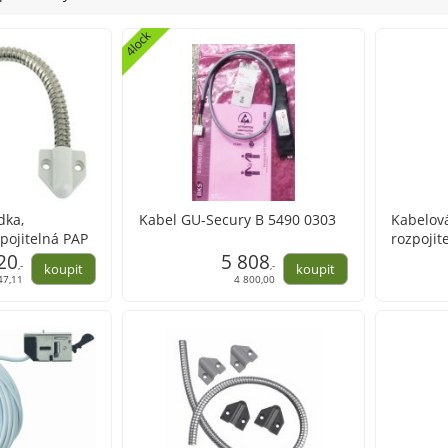
4lock
dka,
Kabel GU-Secury B 5490 0303
Kabelov
pojitelná PAP
rozpojit
20
5 808
,-
,-
47,11
4 800,00