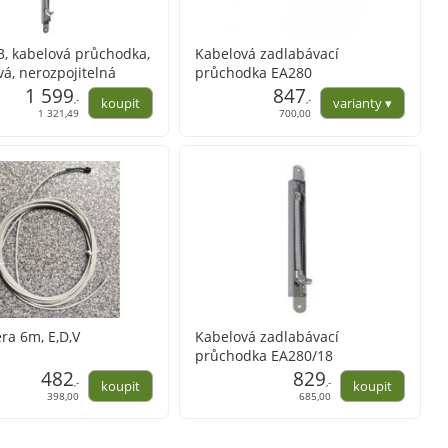
, kabelová průchodka,
Kabelová zadlabávací
á, nerozpojitelná
průchodka EA280
1 599
258x23x16mm
847
,-
,-
1 321,49
700,00
ra 6m, E,D,V
Kabelová zadlabávací
průchodka EA280/18
482
829
,-
,-
398,00
685,00