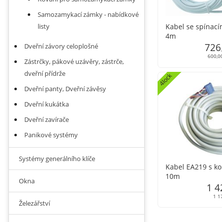
Samozamykací zámky - nabídkové
listy
Kabel se spínac
4m
726
Dveřní závory celoplošné
600,0
Zástrčky, pákové uzávěry, zástrče,
dveřní přídrže
4lock
Dveřní panty, Dveřní závěsy
Dveřní kukátka
Dveřní zavírače
Panikové systémy
Systémy generálního klíče
Kabel EA219 s k
10m
Okna
1 4
1 1
Železářství