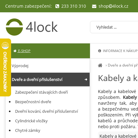
Centrum zabezpečení:
233 310 310
shop
4lock.cz
E-SHOP
INFORMACE K NÁKUP
›
Dveře a dveřní př
Výprodej
Kabely a 
Dveře a dveřní příslušenství
Kabely a kabelové
Zabezpečení stávajících dveří
způsobem.
Kabely
Bezpečnostní dveře
navrženy tak, ab
a bezpečnému vede
Dveřní kování, dveřní příslušenství
poškozením. Při v
kabelů a průchodek
Cylindrické vložky
nebo proti požáru.
Chytré zámky
Kabely a kabelové