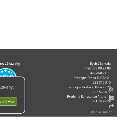
no zákazníky
Rychlý kontakt
+420 773 00 99 88
shop
4lock.cz
Prodejna Praha 6, ČSA 21
233 310 310
užívány.
Prodejna Praha 2, Korunní 28
.
222 522 077
Prodejna Renesance Praha 10
271 74 29 29
© 2026 Insion