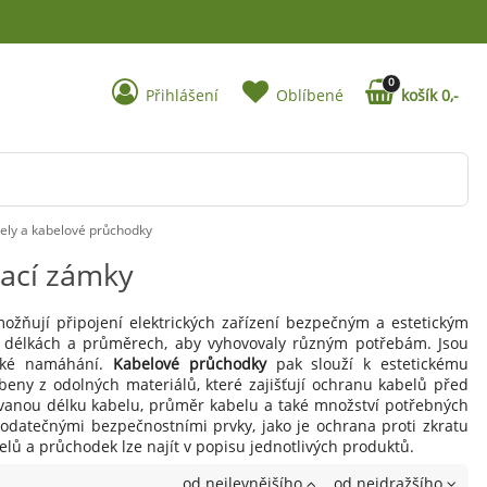
0
Přihlášení
Oblíbené
košík 0,-
ely a kabelové průchodky
ací zámky
žňují připojení elektrických zařízení bezpečným a estetickým
h délkách a průměrech, aby vyhovovaly různým potřebám. Jsou
ické namáhání.
Kabelové průchodky
pak slouží k estetickému
y z odolných materiálů, které zajišťují ochranu kabelů před
ovanou délku kabelu, průměr kabelu a také množství potřebných
dodatečnými bezpečnostními prvky, jako je ochrana proti zkratu
elů a průchodek lze najít v popisu jednotlivých produktů.
od nejlevnějšího
od nejdražšího