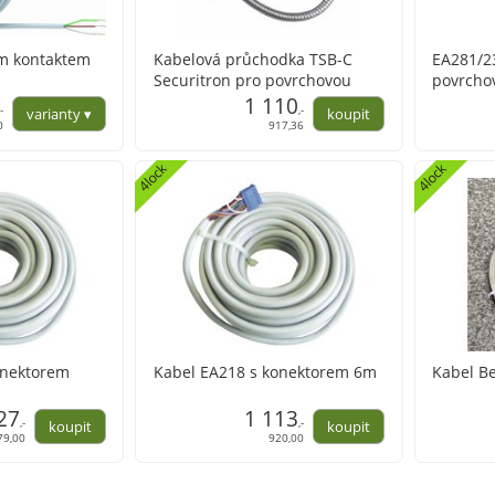
ím kontaktem
Kabelová průchodka TSB-C
EA281/23
Securitron pro povrchovou
povrchov
montáž délka 450mm
1 110
,-
,-
0
917,36
4lock
4lock
onektorem
Kabel EA218 s konektorem 6m
Kabel Be
27
1 113
,-
,-
79,00
920,00