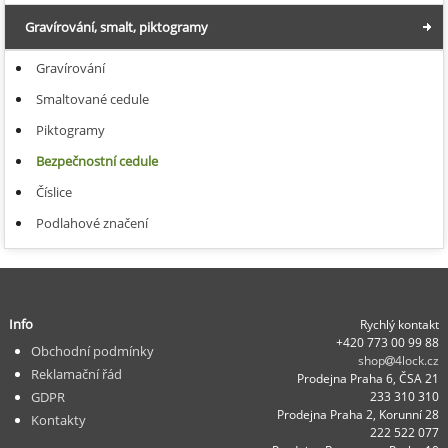
Gravírování, smalt, piktogramy
Gravírování
Smaltované cedule
Piktogramy
Bezpečnostní cedule
Číslice
Podlahové značení
Info
Rychlý kontakt
+420 773 00 99 88
Obchodní podmínky
shop
4lock.cz
Reklamační řád
Prodejna Praha 6, ČSA 21
GDPR
233 310 310
Prodejna Praha 2, Korunní 28
Kontakty
222 522 077