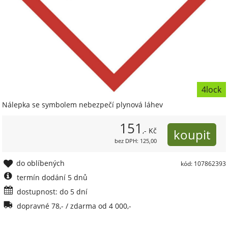
4lock
Nálepka se symbolem nebezpečí plynová láhev
151
,- Kč
bez DPH: 125,00
do oblíbených
kód: 107862393
termín dodání 5 dnů
dostupnost: do 5 dní
dopravné 78,- / zdarma od 4 000,-