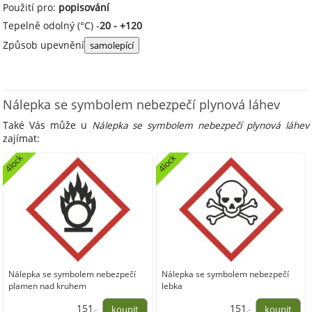
Použití pro:
popisování
Tepelně odolný (°C) -
20 - +120
Způsob upevnění
samolepící
Nálepka se symbolem nebezpečí plynová láhev
Také Vás může u
Nálepka se symbolem nebezpečí plynová láhev
zajímat:
4lock
4lock
Nálepka se symbolem nebezpečí
Nálepka se symbolem nebezpečí
plamen nad kruhem
lebka
151
151
,-
,-