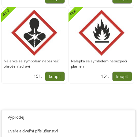
125,00
125,00
4lock
4lock
Nálepka se symbolem nebezpečí
Nálepka se symbolem nebezpečí
ohrožení zdraví
plamen
151
151
,-
,-
125,00
125,00
Výprodej
Dveře a dveřní příslušenství