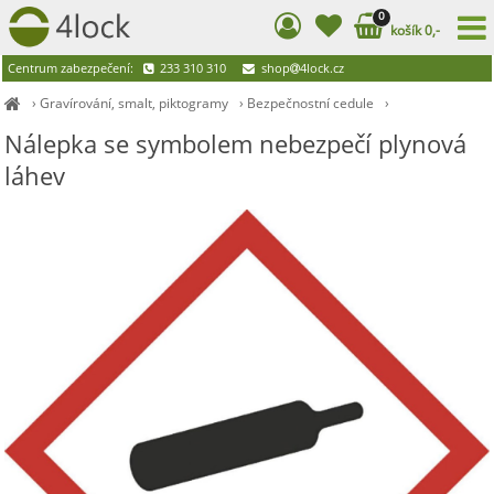
0
košík 0,-
Centrum zabezpečení:
233 310 310
shop
4lock.cz
›
Gravírování, smalt, piktogramy
›
Bezpečnostní cedule
›
Nálepka se symbolem nebezpečí plynová
láhev