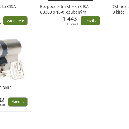
žka CISA
Bezpečnostní vložka CISA
Cylindri
C3000 s 10-ti ozubeným
3 klíče
kolečkem
1 443
,-
,-
9
1 192,81
0 3klíče
82
,-
6,86