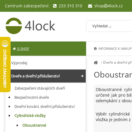
Centrum zabezpečení:
233 310 310
shop
4lock.cz
E-SHOP
INFORMACE K NÁKUP
›
Dveře a dveřní př
Výprodej
Oboustran
Dveře a dveřní příslušenství
Zabezpečení stávajících dveří
Oboustranné cylin
určené jak pro bě
Bezpečnostní dveře
odemykání z obou 
Dveřní kování, dveřní příslušenství
Výběr cylindrické
Cylindrické vložky
vložka je jedním z 
Oboustranné