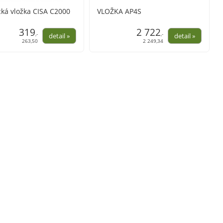
cká vložka CISA C2000
VLOŽKA AP4S
319
2 722
,-
,-
263,50
2 249,34