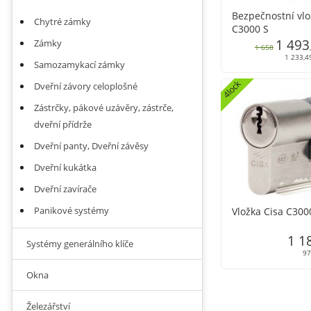
Bezpečnostní vlo
Chytré zámky
C3000 S
1 493
Zámky
1 658
1 233,4
Samozamykací zámky
4lock
Dveřní závory celoplošné
Zástrčky, pákové uzávěry, zástrče,
dveřní přídrže
Dveřní panty, Dveřní závěsy
Dveřní kukátka
Dveřní zavírače
Panikové systémy
Vložka Cisa C300
1 1
Systémy generálního klíče
97
Okna
Železářství