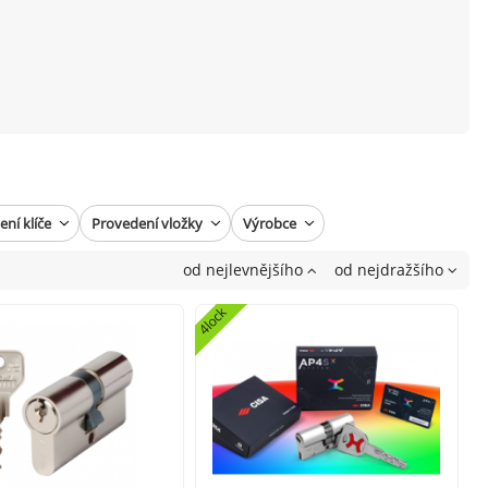
ní klíče
Provedení vložky
Výrobce
od nejlevnějšího
od nejdražšího
4lock