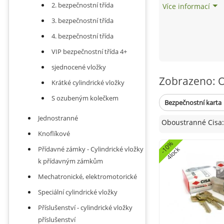
2. bezpečnostní třída
Více informací
3. bezpečnostní třída
4. bezpečnostní třída
VIP bezpečnostní třída 4+
sjednocené vložky
Zobrazeno: 
Krátké cylindrické vložky
S ozubeným kolečkem
Bezpečnostní karta
Jednostranné
Oboustranné Cisa:
Knoflíkové
-
0
%
4
l
o
c
Přídavné zámky - Cylindrické vložky
1
k
k přídavným zámkům
Mechatronické, elektromotorické
Speciální cylindrické vložky
Příslušenství - cylindrické vložky
příslušenství