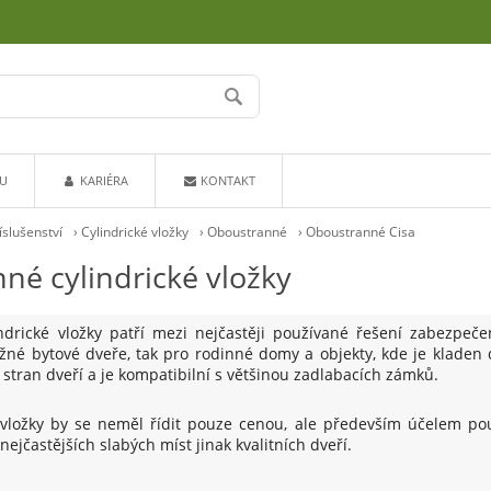
U
KARIÉRA
KONTAKT
íslušenství
›
Cylindrické vložky
›
Oboustranné
›
Oboustranné Cisa
né cylindrické vložky
drické vložky patří mezi nejčastěji používané řešení zabezpeče
žné bytové dveře, tak pro rodinné domy a objekty, kde je klade
stran dveří a je kompatibilní s většinou zadlabacích zámků.
 vložky by se neměl řídit pouze cenou, ale především účelem pou
nejčastějších slabých míst jinak kvalitních dveří.