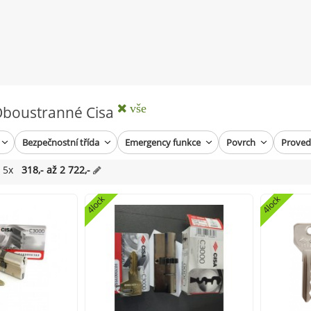
vše
Oboustranné Cisa
Bezpečnostní třída
Emergency funkce
Povrch
Provede
 5x
318,- až 2 722,-
4lock
4lock