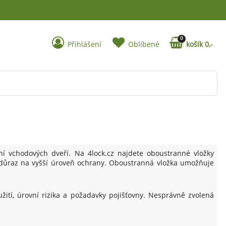
0
Přihlášení
Oblíbené
košík 0,-
ní vchodových dveří. Na 4lock.cz najdete oboustranné vložky
n důraz na vyšší úroveň ochrany. Oboustranná vložka umožňuje
žití, úrovní rizika a požadavky pojišťovny. Nesprávně zvolená