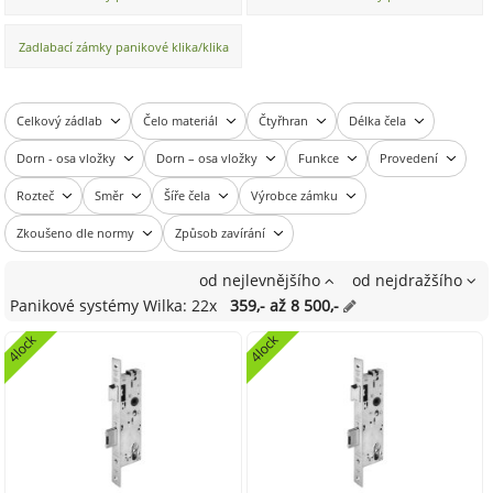
funkce D
klika/knoflík Funkce E
Zadlabací zámky panikové klika/klika
Funkce B
Celkový zádlab
Čelo materiál
Čtyřhran
Délka čela
Dorn - osa vložky
Dorn – osa vložky
Funkce
Provedení
Rozteč
Směr
Šíře čela
Výrobce zámku
Zkoušeno dle normy
Způsob zavírání
od nejlevnějšího
od nejdražšího
Panikové systémy Wilka: 22x
359,- až 8 500,-
4lock
4lock