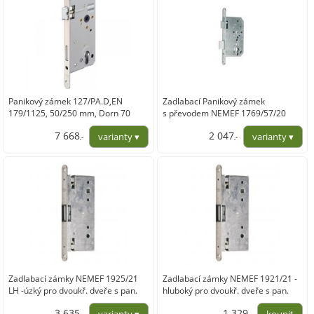
Panikový zámek 127/PA.D,EN
Zadlabací Panikový zámek
179/1125, 50/250 mm, Dorn 70
s převodem NEMEF 1769/57/20
pravý, nerez oce
7 668
2 047
,-
,-
6 337,19
1 691,50
Zadlabací zámky NEMEF 1925/21
Zadlabací zámky NEMEF 1921/21 -
LH -úzký pro dvoukř. dveře s pan.
hluboký pro dvoukř. dveře s pan.
funkcí
funkcí - pro pasivní křídlo
3 635
1 329