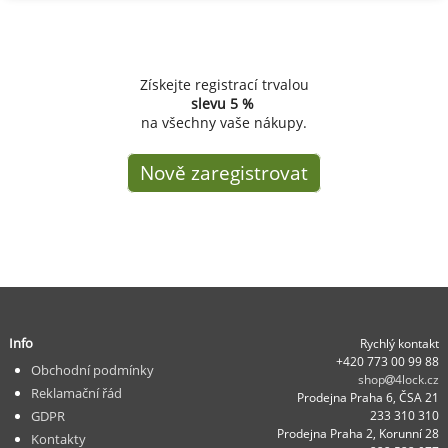
Získejte registrací trvalou
slevu
5 %
na všechny vaše nákupy.
Nově zaregistrovat
Info
Rychlý kontakt
+420 773 00 99 88
Obchodní podmínky
shop
4lock.cz
Reklamační řád
Prodejna Praha 6, ČSA 21
GDPR
233 310 310
Prodejna Praha 2, Korunní 28
Kontakty