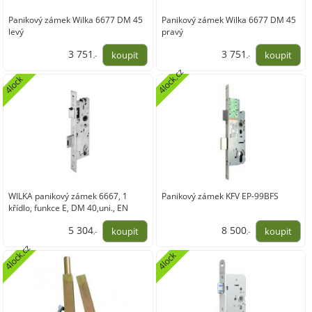
Panikový zámek Wilka 6677 DM 45
Panikový zámek Wilka 6677 DM 45
levý
pravý
3 751
3 751
,-
,-
4lock.cz
3 100,00
3 100,00
4lock
WILKA panikový zámek 6667, 1
Panikový zámek KFV EP-99BFS
křídlo, funkce E, DM 40,uni., EN
179/1125
5 304
8 500
,-
,-
4lock.cz
4 383,47
7 024,79
4lock