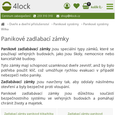
0
košík 0,-
Centrum zabezpečení:
233 310 310
shop
4lock.cz
›
Dveře a dveřní příslušenství
›
Panikové systémy
›
Panikové systémy
Wilka
Panikové zadlabací zámky
Panikové zadlabávací zámky
jsou speciální typy zámků, které se
používají veřejných budovách, jako jsou školy, nemocnice nebo
kancelářské budovy.
Tyto zámky mají schopnost uzamknout dveře zevnitř, aniž by bylo
potřeba použít klíč, což umožňuje rychlou evakuaci v případě
nebezpečí nebo paniky.
Zadlabávací zámky
jsou navrženy tak, aby odolaly násilnému
otevření a byly bezpečné proti vloupání.
Panikové zadlabávací zámky jsou důležitou součástí
bezpečnostního systému ve veřejných budovách a pomáhají
chránit životy a majetek.
Zadlabací zámky panikové klika/klika
Zadlabací zámky panikové