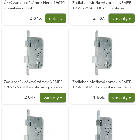
Úzký zadlabací zámek Nemef 9670
Zadlabací vložkový zámek NEMEF
s panikovou funkcí
1769/77/24 LH KL/KL -hluboký
s ,,obrácenou"pan. funkcí
2 875
2 187
,-
,-
2 376,03
1 807,58
Zadlabací vložkový zámek NEMEF
Zadlabací vložkový zámek NEMEF
1769/57/20LH -hluboké s panikou
1769/36/24LH -hluboké s panikou
funkcí KL/KL
funkcí KL/KO
2 047
1 666
,-
,-
1 691,50
1 376,86