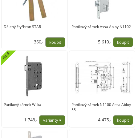
Dělený čtyřhran STAR
Panikový zámek Assa Abloy N1102
360
5 610
,-
,-
297,50
4 636,37
4lock
Panikový zámek Wilka
Panikový zámek N1100 Assa Abloy
55
1 743
4 475
,-
,-
1 440,50
3 698,35