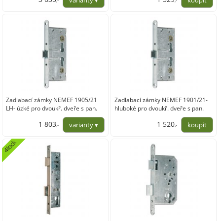
,-
,-
3 004,50
1 098,68
Zadlabací zámky NEMEF 1905/21
Zadlabací zámky NEMEF 1901/21-
LH- úzké pro dvoukř. dveře s pan.
hluboké pro dvoukř. dveře s pan.
funkcí
funkcí - pro aktivní křídlo
1 803
1 520
,-
,-
1 490,03
1 256,20
4lock