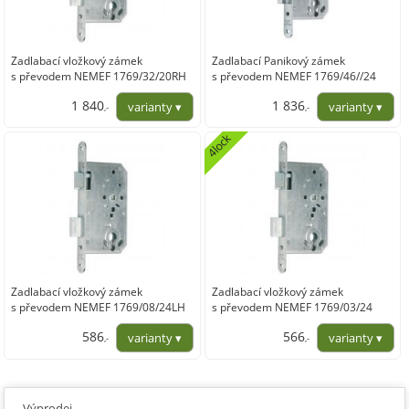
Zadlabací vložkový zámek
Zadlabací Panikový zámek
s převodem NEMEF 1769/32/20RH
s převodem NEMEF 1769/46//24
1 840
1 836
,-
,-
1 520,87
1 517,35
4lock
Zadlabací vložkový zámek
Zadlabací vložkový zámek
s převodem NEMEF 1769/08/24LH
s převodem NEMEF 1769/03/24
586
566
,-
,-
484,71
467,85
Výprodej