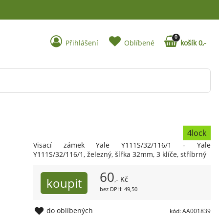
0
Přihlášení
Oblíbené
košík 0,-
4lock
Visací zámek Yale Y111S/32/116/1 - Yale
Y111S/32/116/1, železný, šířka 32mm, 3 klíče, stříbrný
60
,- Kč
bez DPH: 49,50
do oblíbených
kód: AA001839