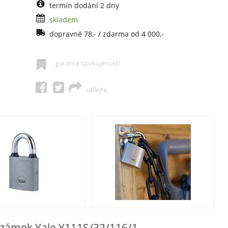
termín dodání 2 dny
skladem
dopravné 78,- / zdarma od 4 000,-
garance spokojenosti
sdílejte
í zámek Yale Y111S/32/116/1