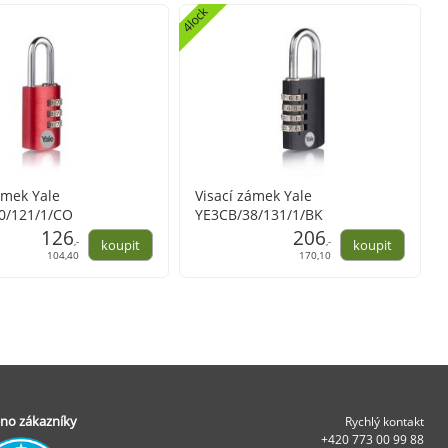
4lock
ámek Yale
Visací zámek Yale
0/121/1/CO
YE3CB/38/131/1/BK
126
206
,-
,-
104,40
170,10
no zákazníky
Rychlý kontakt
+420 773 00 99 88