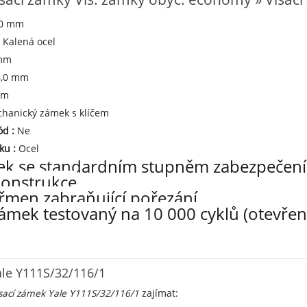
,0 mm
:
Kalená ocel
 mm
6,0 mm
mm
hanický zámek s klíčem
kód
:
Ne
mku
:
Ocel
mek se standardním stupněm zabezpečení
konstrukce
třmen zabraňující pořezání
ámek testovaný na 10 000 cyklů (otevření
ale Y111S/32/116/1
sací zámek Yale Y111S/32/116/1
zajímat: