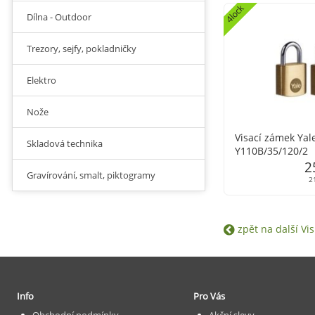
4lock
Dílna - Outdoor
Trezory, sejfy, pokladničky
Elektro
Nože
Visací zámek Yal
Skladová technika
Y110B/35/120/2
2
Gravírování, smalt, piktogramy
2
zpět na další Vi
Info
Pro Vás