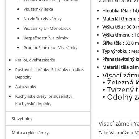
Vis. zámky láska
Hloubka těla
:
14
Na vložku vis. zámky
Materiál třmenu
Výška těla
:
30,0
Vis. zámky U - Monoblock
Výška třmenu
:
1
Bezpečnostní vis. zámky
Šířka těla
:
32,0 
Prodloužené oko - Vis. zámky
Typ výrobku
:
Mec
Přenastavitelný 
Petlice, dveřní zástrče
Materiál těla zá
Poštovní schránky, Schránky na klíče,
Visací zá
Depozity
• Železná 
Autozámky
• Tvrzený 
• Odolný z
Kuchyňské dřezy, příslušenství,
Kuchyňské doplňky
Stavebniny
Visací zámek Y
Také Vás může u
Vi
Moto a cyklo zámky