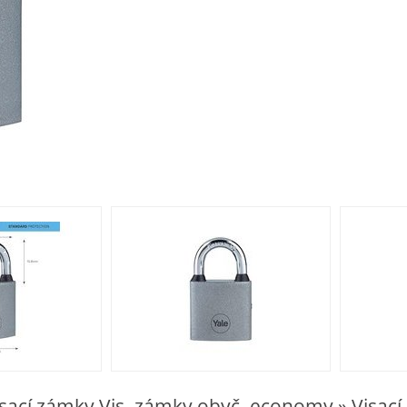
Visací zámky Vis. zámky obyč. economy » Visac