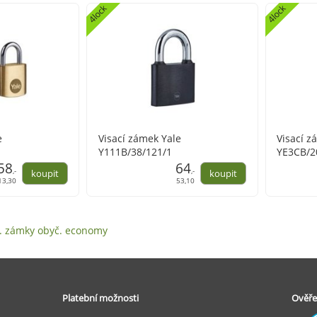
4lock
4lock
e
Visací zámek Yale
Visací z
Y111B/38/121/1
YE3CB/2
58
64
,-
,-
13,30
53,10
s. zámky obyč. economy
Platební možnosti
Ověře