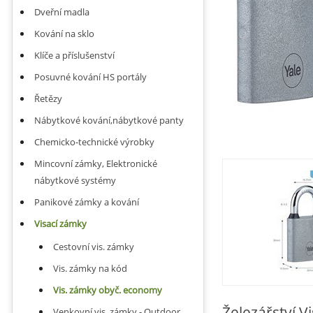
Dveřní madla
Kování na sklo
Klíče a příslušenství
Posuvné kování HS portály
Řetězy
Nábytkové kování,nábytkové panty
Chemicko-technické výrobky
Mincovní zámky, Elektronické
nábytkové systémy
Panikové zámky a kování
Visací zámky
Cestovní vis. zámky
Vis. zámky na kód
Vis. zámky obyč. economy
Železářství 
Venkovní vis. zámky - Outdoor