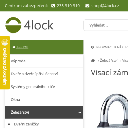
Centrum zabezpečení:
233 310 310
shop
4lock.cz
E-SHOP
INFORMACE K NÁKUP
›
Železářství
›
Vis
Výprodej
Visací zá
Dveře a dveřní příslušenství
Systémy generálního klíče
Okna
Železářství
Dveřní zarážky