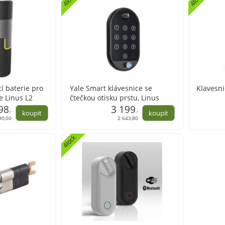
í baterie pro
Yale Smart klávesnice se
Klavesni
e Linus L2
čtečkou otisku prstu, Linus
98
3 199
,-
,-
90,00
2 643,80
4lock