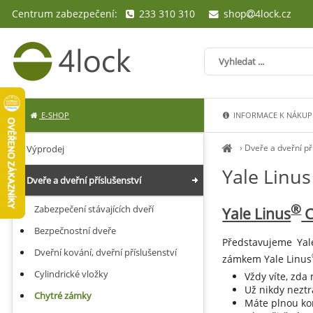
Centrum zabezpečení:
233 310 310
shop
4lock.cz
E-SHOP
INFORMACE K NÁKUP
›
Dveře a dveřní př
Výprodej
Yale Linus
Dveře a dveřní příslušenství
®
Zabezpečení stávajících dveří
Yale Linus
C
Bezpečnostní dveře
Představujeme Yal
Dveřní kování, dveřní příslušenství
zámkem Yale Linus
Cylindrické vložky
Vždy víte, zd
Už nikdy neztra
Chytré zámky
Máte plnou ko