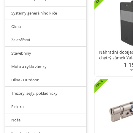
Systémy generálního klíče
Okna
Železářství
Náhradní dobíjec
Stavebniny
chytrý zámek Yal
1 1
Moto a cyklo zámky
9
Dílna - Outdoor
4lock
Trezory, sejfy, pokladničky
Elektro
Nože