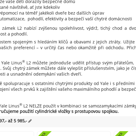
 že vaše děti dorazily bezpečně domů
ané návštěvě, ať jste kdekoliv
vépomocí na téměř jakékoli dveře bez dalších úprav
utomatizace, pohodlí, efektivity a bezpečí vaší chytré domácnosti
 zámek L2 nabízí zvýšenou spolehlivost, výdrž, tichý chod a dvo
st a pohodlí.
stem spojeným s hledáním klíčů a obavami z jejich ztráty. Užijt
ašich preferencí – v určitý čas nebo okamžitě při odchodu. Při
®
Yale Linus
L2 můžete jednoduše udělit přístup svým přátelům, 
 Svůj chytrý zámek můžete dále vylepšit příslušenstvím, jako je č
osti a usnadnění odemykání vašich dveří.
ě spolupracuje s ostatními chytrými produkty od Yale i s předním
ojení všech prvků k zajištění vašeho maximálního pohodlí a bezpe
®
Yale Linus
L2 NELZE použít v kombinaci se samozamykacími zámky
učujeme použití cylindrické vložky s prostupovou spojkou.
97,- až 5 985,-
4lock
4lock