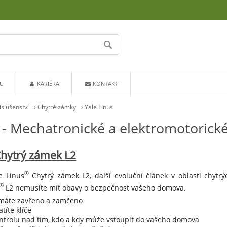
U
KARIÉRA
KONTAKT
íslušenství
›
Chytré zámky
›
Yale Linus
 - Mechatronické a elektromotorické
hytrý zámek L2
®
e Linus
Chytrý zámek L2, další evoluční článek v oblasti chytrý
®
L2 nemusíte mít obavy o bezpečnost vašeho domova.
a máte zavřeno a zamčeno
títe klíče
ntrolu nad tím, kdo a kdy může vstoupit do vašeho domova