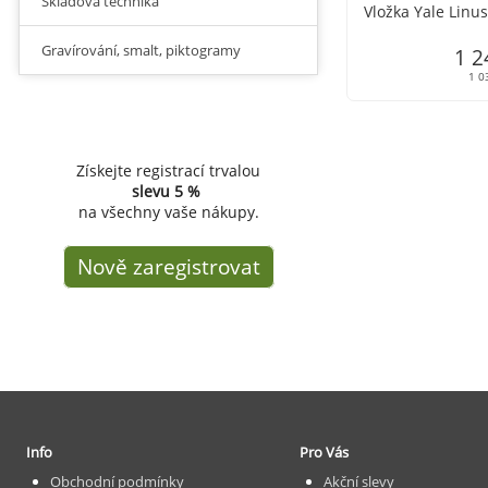
Skladová technika
Vložka Yale Linu
Gravírování, smalt, piktogramy
1 2
1 0
Získejte registrací trvalou
slevu
5 %
na všechny vaše nákupy.
Nově zaregistrovat
Info
Pro Vás
Obchodní podmínky
Akční slevy