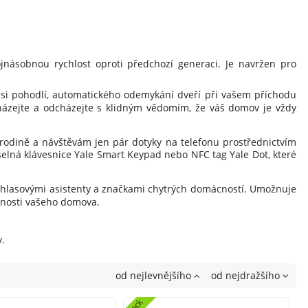
jnásobnou rychlost oproti předchozí generaci. Je navržen pro
e si pohodlí, automatického odemykání dveří při vašem příchodu
cházejte a odcházejte s klidným vědomím, že váš domov je vždy
rodině a návštěvám jen pár dotyky na telefonu prostřednictvím
íselná klávesnice Yale Smart Keypad nebo NFC tag Yale Dot, které
i hlasovými asistenty a značkami chytrých domácností. Umožnuje
čnosti vašeho domova.
.
od nejlevnějšího
od nejdražšího
4lock