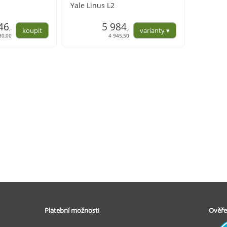
s
Yale Linus L2
46
5 984
,-
,-
30,00
4 945,50
Platební možnosti
Ověře