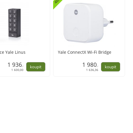
ce Yale Linus
Yale ConnectX Wi-Fi Bridge
1 936
1 980
,-
,-
1 600,00
1 636,36