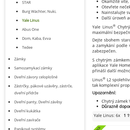
Okamžitě víte,
STAR
Otevřete neček
Burg Wächter, Nuki,
Nainstalujte s
Další úroveň a
Yale Linus
®
Yale Linus
Chytrý
Abus One
maximální bezpečno
Dom, Kaba, Evva
Dejte sbohem staro
a zamykání podle v
Tedee
zabezpečen.
Zámky
S chytrým zámkem 
aplikace Yale Home.
Samozamykací zámky
přináší další možn
Dveřní závory celoplošné
®
Linus
L2 spolehliv
tak komplexní prop
Zástrčky, pákové uzávěry, zástrče,
Upozornění:
dveřní přídrže
Chytrý zámek 
Dveřní panty, Dveřní závěsy
Důrazně dopor
Dveřní kukátka
Yale Linus: 6x
1 1
Dveřní zavírače
4lock
Panikové systémy