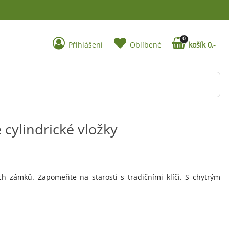
0
Přihlášení
Oblíbené
košík 0,-
 cylindrické vložky
ch zámků. Zapomeňte na starosti s tradičními klíči. S chytrým