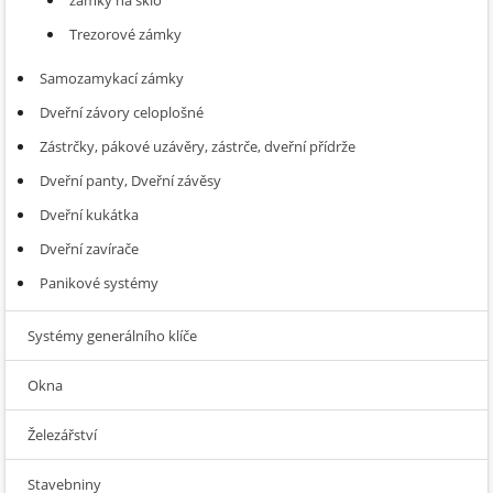
zámky na sklo
Trezorové zámky
Samozamykací zámky
Dveřní závory celoplošné
Zástrčky, pákové uzávěry, zástrče, dveřní přídrže
Dveřní panty, Dveřní závěsy
Dveřní kukátka
Dveřní zavírače
Panikové systémy
Systémy generálního klíče
Okna
Železářství
Stavebniny