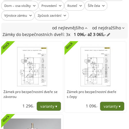
Dorn – osa vložky
Provedení
Rozteč
Šíře čela
Výrobce zámku
Způsob zavírání
od nejlevnějšího
od nejdražšího
Zámky do bezpečnostních dveří: 3x
1 096,- až 3 065,-
4lock
4lock
Zámek pro bezpečnostní dveře se
Zámek pro bezpečnostní dveře
závorou
s čepy
1 296
1 096
,-
,-
1 071,07
905,79
4lock