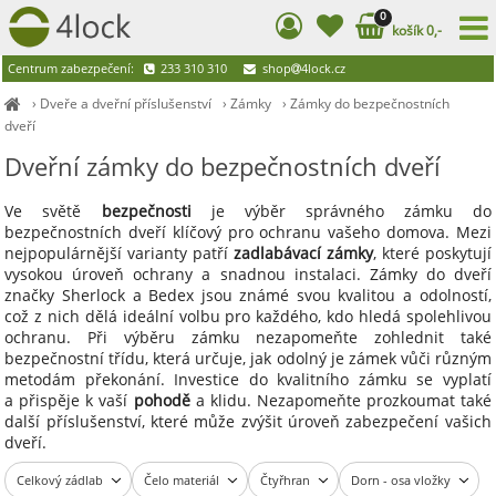
0
košík 0,-
Centrum zabezpečení:
233 310 310
shop
4lock.cz
›
Dveře a dveřní příslušenství
›
Zámky
›
Zámky do bezpečnostních
dveří
Dveřní zámky do bezpečnostních dveří
Ve světě
bezpečnosti
je výběr správného zámku do
bezpečnostních dveří klíčový pro ochranu vašeho domova. Mezi
nejpopulárnější varianty patří
zadlabávací zámky
, které poskytují
vysokou úroveň ochrany a snadnou instalaci. Zámky do dveří
značky Sherlock a Bedex jsou známé svou kvalitou a odolností,
což z nich dělá ideální volbu pro každého, kdo hledá spolehlivou
ochranu. Při výběru zámku nezapomeňte zohlednit také
bezpečnostní třídu, která určuje, jak odolný je zámek vůči různým
metodám překonání. Investice do kvalitního zámku se vyplatí
a přispěje k vaší
pohodě
a klidu. Nezapomeňte prozkoumat také
další příslušenství, které může zvýšit úroveň zabezpečení vašich
dveří.
Celkový zádlab
Čelo materiál
Čtyřhran
Dorn - osa vložky