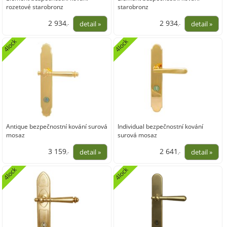
rozetové starobronz
starobronz
2 934
2 934
,-
,-
2 424,79
2 424,79
4lock
4lock
Antique bezpečnostní kování surová
Individual bezpečnostní kování
mosaz
surová mosaz
3 159
2 641
,-
,-
2 610,74
2 182,64
4lock
4lock