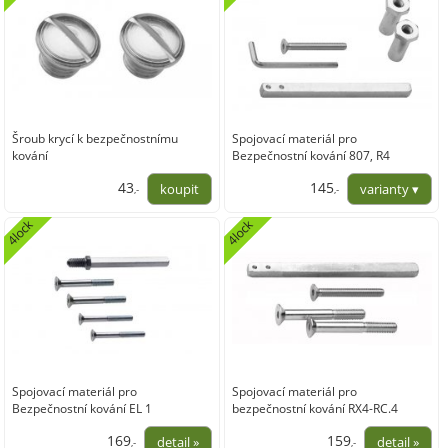
Šroub krycí k bezpečnostnímu
Spojovací materiál pro
kování
Bezpečnostní kování 807, R4
43
145
,-
,-
35,54
119,83
4lock
4lock
Spojovací materiál pro
Spojovací materiál pro
Bezpečnostní kování EL 1
bezpečnostní kování RX4-RC.4
169
159
,-
,-