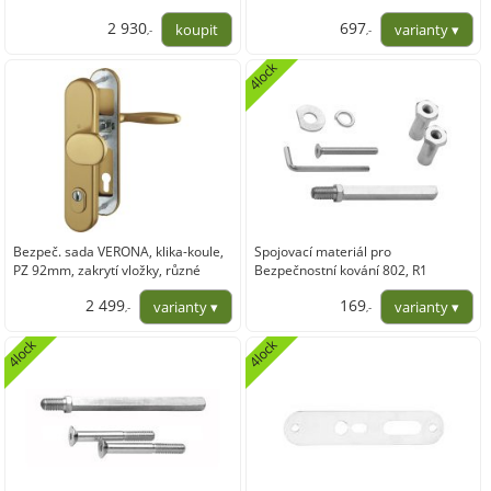
2 930
697
,-
,-
2 421,65
576,04
4lock
Bezpeč. sada VERONA, klika-koule,
Spojovací materiál pro
PZ 92mm, zakrytí vložky, různé
Bezpečnostní kování 802, R1
barvy ve variantách, 67-72
2 499
169
,-
,-
2 065,29
139,67
4lock
4lock