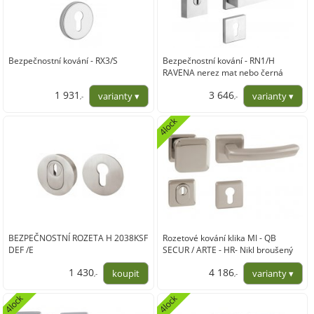
Bezpečnostní kování - RX3/S
Bezpečnostní kování - RN1/H
RAVENA nerez mat nebo černá
1 931
3 646
,-
,-
1 596,04
3 013,22
4lock
BEZPEČNOSTNÍ ROZETA H 2038KSF
Rozetové kování klika MI - QB
DEF /E
SECUR / ARTE - HR- Nikl broušený
1 430
4 186
,-
,-
1 181,50
3 459,50
4lock
4lock