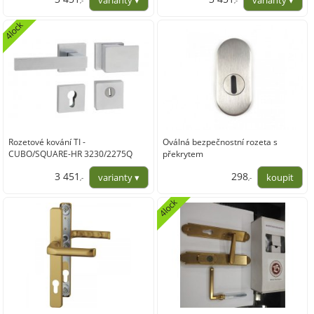
,-
,-
2 852,06
2 852,06
4lock
Rozetové kování TI -
Oválná bezpečnostní rozeta s
CUBO/SQUARE-HR 3230/2275Q
překrytem
3 451
298
,-
,-
2 852,06
246,57
4lock