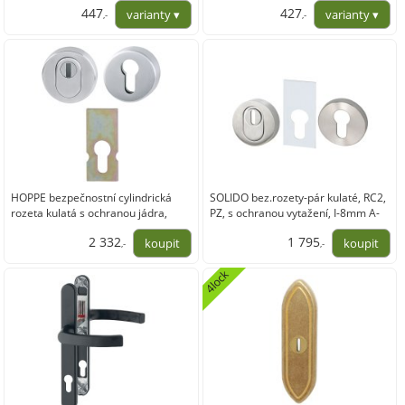
447
427
,-
,-
369,42
352,65
HOPPE bezpečnostní cylindrická
SOLIDO bez.rozety-pár kulaté, RC2,
rozeta kulatá s ochranou jádra,
PZ, s ochranou vytažení, I-8mm A-
nerez matný
15mm ER
2 332
1 795
,-
,-
1 926,90
1 483,84
4lock