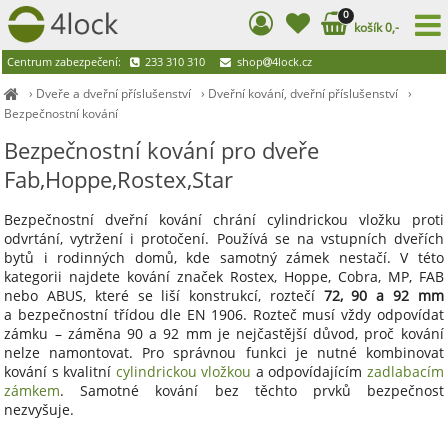
0
košík 0,-
Centrum zabezpečení:
233 310 310
shop
4lock.cz
›
Dveře a dveřní příslušenství
›
Dveřní kování, dveřní příslušenství
›
Bezpečnostní kování
Bezpečnostní kování pro dveře
Fab,Hoppe,Rostex,Star
Bezpečnostní dveřní kování chrání cylindrickou vložku proti
odvrtání, vytržení i protočení. Používá se na vstupních dveřích
bytů i rodinných domů, kde samotný zámek nestačí. V této
kategorii najdete kování značek Rostex, Hoppe, Cobra, MP, FAB
nebo ABUS, které se liší konstrukcí, roztečí
72, 90 a 92 mm
a bezpečnostní třídou dle EN 1906. Rozteč musí vždy odpovídat
zámku – záměna 90 a 92 mm je nejčastější důvod, proč kování
nelze namontovat. Pro správnou funkci je nutné kombinovat
kování s kvalitní
cylindrickou vložkou
a odpovídajícím
zadlabacím
zámkem
. Samotné kování bez těchto prvků bezpečnost
nezvyšuje.