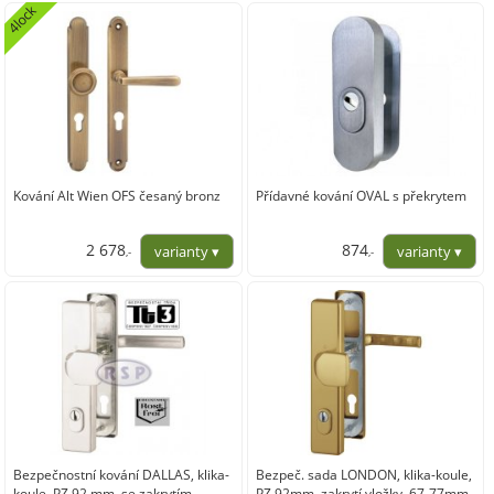
2 861,20
2 745,99
4lock
Kování Alt Wien OFS česaný bronz
Přídavné kování OVAL s překrytem
2 678
874
,-
,-
2 212,81
722,50
Bezpečnostní kování DALLAS, klika-
Bezpeč. sada LONDON, klika-koule,
koule, PZ 92 mm, se zakrytím
PZ 92mm, zakrytí vložky, 67-77mm,