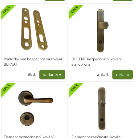
2 424,79
2 182,64
4lock
4lock
Podložky pod bezpečnostní kování
DECENT bezpečnostní kování
BERNAT
starobronz
883
2 934
,-
,-
729,75
2 424,79
4lock
4lock
Element bezpečnostní kování
Element bezpečnostní kování