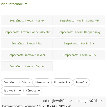
Více informací
Bezpečnostní kování Rostex
Bezpečnostní kování Cobra, MP
kování
Bezpečnostní Kování Hoppe úzký štít
Bezpečnostní kování Hoppe široký
štít
Bezpečnostní kování Fab
Bezpečnostní kování Star
Bezpečnostní rozetové kování,
Bezpečnostní kování ABUS
přídavné kování
Bezpečnostní kování Bernat
Bezpečnostní třída
Materiál
Provedení
Rozteč
Typ kování
Výrobce
od nejlevnějšího
od nejdražšího
Bezpečnostní kování: 165x
0,- až 6 901,-