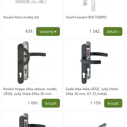
Kování Paris krátký štít
Dveřní kování 850 TEMPO
633
1 242
,-
,-
523,14
1 026,45
Kování Hoppe klika-oblouk. madlo,
Sada klika klika LIÈGE, úzký štítek-
LIÈGE, úzký štítek-šířka 36 mm -
šířka 36 mm, 67-72,hnědá
dostupé do 90 dní
1 691
1 159
,-
,-
1 397,59
958,25