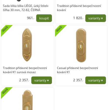
Sada klika klika LIÈGE, úzký štítek-
Tradition přídavné bezpečnostní
šířka 30 mm, 72-82, ČERNÁ
kování
961
1 820
,-
,-
794,05
1 504,13
4lock
4lock
Tradition přídavné bezpečnostní
Casual přídavné bezpečnostní
kování K1 surová mosaz
kování K1
2 357
2 357
,-
,-
1 947,93
1 947,93
4lock