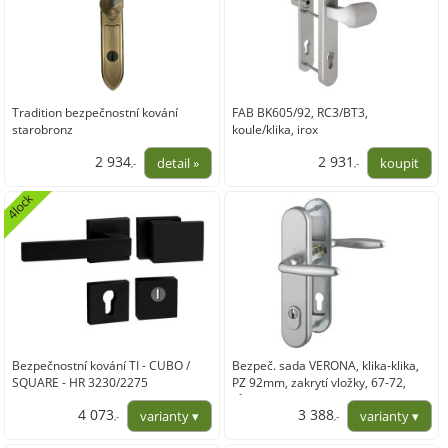
Tradition bezpečnostní kování
FAB BK605/92, RC3/BT3,
starobronz
koule/klika, irox
2 934
2 931
,-
,-
2 424,79
2 422,50
4lock
Bezpečnostní kování TI - CUBO /
Bezpeč. sada VERONA, klika-klika,
SQUARE - HR 3230/2275
PZ 92mm, zakrytí vložky, 67-72,
různé barvy ve variantách
4 073
3 388
,-
,-