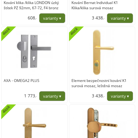
Kování klika /klika LONDON úzký
Kování Bernat Individual K1
štítek PZ 92mm, 67-72, F4 bronz
Klika/klika surová mosaz
608
3 438
,-
,-
502,27
2 841,32
4lock
4lock
AXA - OMEGA2 PLUS
Element bezpečnostní kování K1
surová mosaz, leštěná mosaz
1 773
3 438
,-
,-
1 465,29
2 841,32
4lock