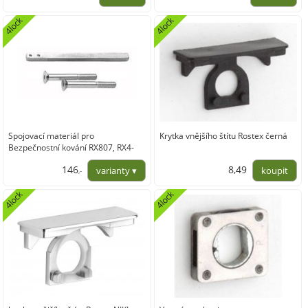
139,67
131,40
4lock
4lock
Spojovací materiál pro
Krytka vnějšího štítu Rostex černá
Bezpečnostní kování RX807, RX4-
RC.3
146
8,49
,-
120,66
7,02
4lock
4lock