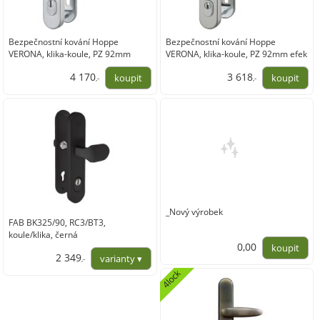
Bezpečnostní kování Hoppe
Bezpečnostní kování Hoppe
VERONA, klika-koule, PZ 92mm
VERONA, klika-koule, PZ 92mm efek
nerez mat
nerez
4 170
3 618
,-
,-
3 446,28
2 990,00
_Nový výrobek
FAB BK325/90, RC3/BT3,
koule/klika, černá
0,00
2 349
,-
0,00
4lock
1 941,32