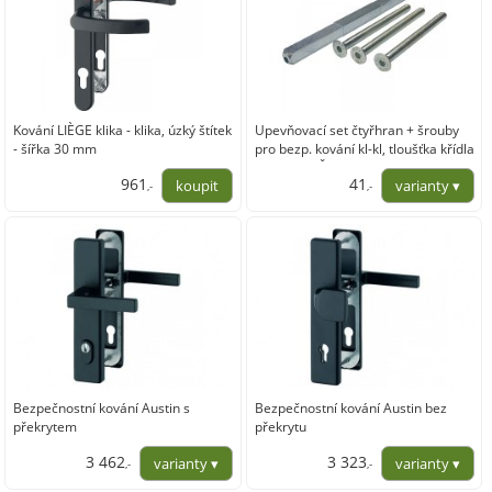
Kování LIÈGE klika - klika, úzký štítek
Upevňovací set čtyřhran + šrouby
- šířka 30 mm
pro bezp. kování kl-kl, tloušťka křídla
36-45mm,Čtyřhran (mm): 8
961
41
samostatný s redukcí
,-
,-
794,05
34,00
Bezpečnostní kování Austin s
Bezpečnostní kování Austin bez
překrytem
překrytu
3 462
3 323
,-
,-