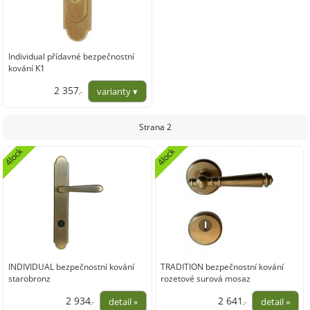
Individual přídavné bezpečnostní
kování K1
2 357
,-
1 947,93
Strana 2
4lock
4lock
INDIVIDUAL bezpečnostní kování
TRADITION bezpečnostní kování
starobronz
rozetové surová mosaz
2 934
2 641
,-
,-