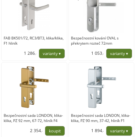
FAB BK501/72, RC3/BT3, klika/klika,
Bezpečnostní kování OVAL s
F1 hliník
překrytem rozteč 72mm
1 286
1 053
,-
,-
1 062,81
870,48
Bezpečnostní sada LONDON, klika-
Bezpečnostní sada LONDON, klika-
klika, PZ 92 mm, 67-72, hliník F4
klika, PZ 90 mm, 37-42, hliník F1
bronz
stříbrná a F4 elox bronz
2 354
1 894
,-
,-