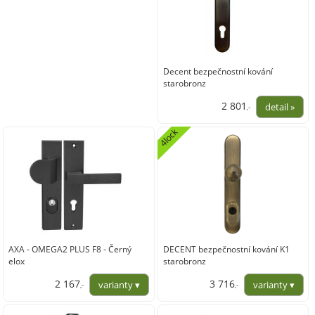
Decent bezpečnostní kování
starobronz
2 801
,-
2 314,88
4lock
AXA - OMEGA2 PLUS F8 - Černý
DECENT bezpečnostní kování K1
elox
starobronz
2 167
3 716
,-
,-
1 791,32
3 071,07