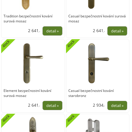
Tradition bezpečnostní kování
Casual bezpečnostní kování surová
surová mosaz
mosaz
2 641
2 641
,-
,-
2 182,64
2 182,64
4lock
4lock
Element bezpečnostní kování
Casual bezpečnostní kování
surová mosaz
starobronz
2 641
2 934
,-
,-
2 182,64
2 424,79
4lock
4lock