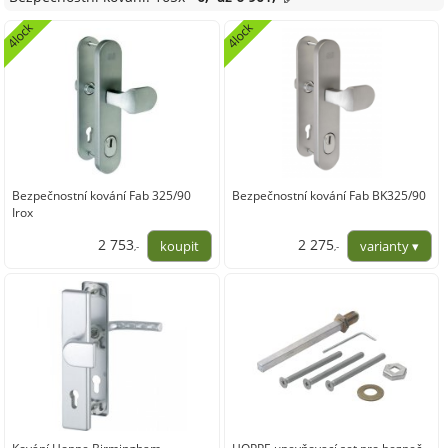
4lock
4lock
Bezpečnostní kování Fab 325/90
Bezpečnostní kování Fab BK325/90
Irox
2 753
2 275
,-
,-
2 275,21
1 880,17