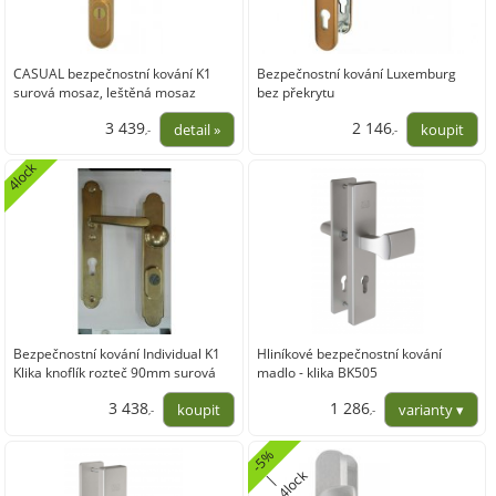
CASUAL bezpečnostní kování K1
Bezpečnostní kování Luxemburg
surová mosaz, leštěná mosaz
bez překrytu
3 439
2 146
,-
,-
2 842,15
1 773,76
4lock
Bezpečnostní kování Individual K1
Hliníkové bezpečnostní kování
Klika knoflík rozteč 90mm surová
madlo - klika BK505
mosaz
3 438
1 286
,-
,-
2 841,32
1 062,81
-
5
%
4
l
o
k
|
c