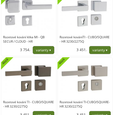
Rozetové kování klika MI - QB
Rozetové kováníTI - CUBO/SQUARE
SECUR / CLOUD - HR
- HR 3230/2275Q
3 754
3 451
,-
,-
3 102,85
2 852,06
4lock
4lock
Rozetové kování TI - CUBO/SQUARE
Rozetové kování TI-CUBO/SQUARE-
- HR 3230/2275Q
HR 3230/2275Q
3 451
3 451