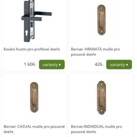
Kování Austin pro profilové dveře
Bernat- HRANATÁ mušle pro
posuvné dveře
1 606
426
,-
,-
1 327,68
351,94
Bernat- CASUAL mušle pro posuvné
Bernat-INDIVIDUAL mušle pro
dveře
posuvné dveře