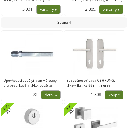
vložky, F69 nerez + F9 nerez efekt
různé barvy ve variantách
3 931
2 889
,-
,-
3 248,96
2 387,73
Strana 4
Upevňovací set čtyřhran + šrouby
Bezpečnostní sada GEHRUNG,
pro bezp. kování kl-ko, tloušťka
klika-klika, PZ 88 mm, nerez
křídla 36-45mm
72
1 808
,-
,-
59,71
1 494,10
l
o
c
k
3
B
l
o
c
k
3
B
4
T
4
T