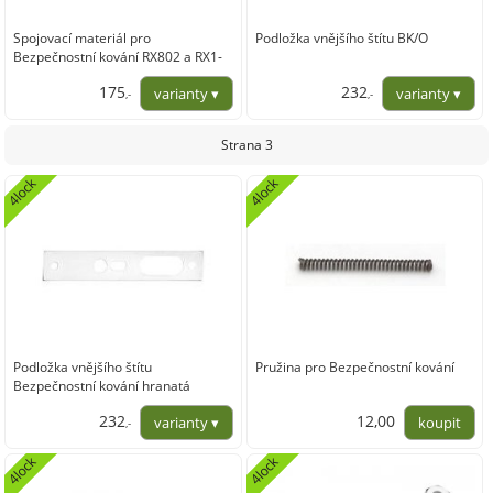
Spojovací materiál pro
Podložka vnějšího štítu BK/O
Bezpečnostní kování RX802 a RX1-
RC.3
175
232
,-
,-
144,63
191,74
Strana 3
4lock
4lock
Podložka vnějšího štítu
Pružina pro Bezpečnostní kování
Bezpečnostní kování hranatá
232
12,00
,-
191,74
9,92
4lock
4lock