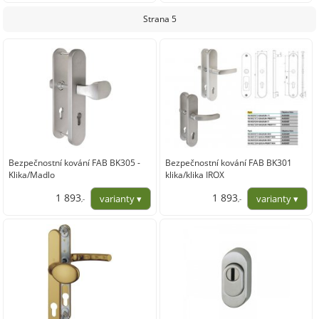
1 945,17
1 565,12
Strana 5
Bezpečnostní kování FAB BK305 -
Bezpečnostní kování FAB BK301
Klika/Madlo
klika/klika IROX
1 893
1 893
,-
,-
1 564,46
1 564,46