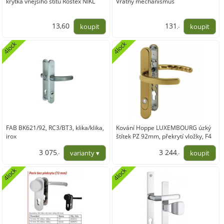
krytka vnějšího štítu Rostex NIKL
Vratný mechanismus
13,60
131
,-
11,24
108,26
4lock
4lock
FAB BK621/92, RC3/BT3, klika/klika,
Kování Hoppe LUXEMBOURG úzký
irox
štítek PZ 92mm, překrytí vložky, F4
bronz klika+klika
3 075
3 244
,-
,-
2 541,32
2 681,38
4lock
4lock