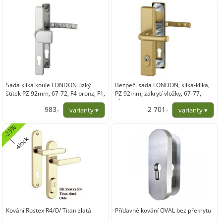
3 366,28
2 800,00
Sada klika koule LONDON úzký
Bezpeč. sada LONDON, klika-klika,
štítek PZ 92mm, 67-72, F4 bronz, F1,
PZ 92mm, zakrytí vložky, 67-77,
bílá
různé barvy ve variantách
983
2 701
,-
,-
812,06
2 232,48
-
2
3
%
4
l
o
k
|
c
Kování Rostex R4/O/ Titan zlatá
Přídavné kování OVAL bez překrytu