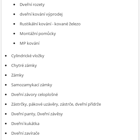
Dveřní rozety
dveřní kování výprodej
Rustikální kování - kované železo
Montážní pomůcky
MP kování
Cylindrické vložky
Chytré zámky
Zámky
Samozamykací zámky
Dveřní závory celoplošné
Zástrčky, pákové uzávěry, zástrče, dveřní přídrže
Dveřní panty, Dveřní závěsy
Dveřní kukátka
Dveřní zavírače