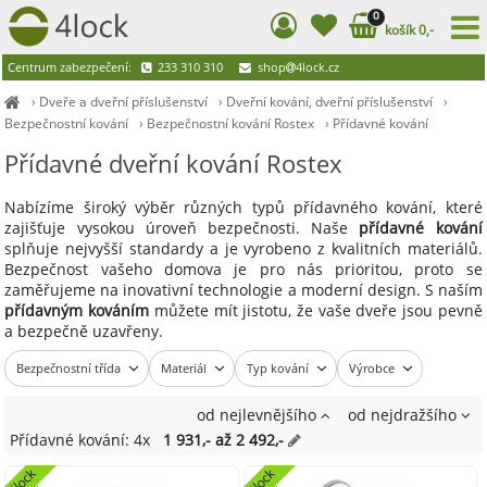
0
košík 0,-
Centrum zabezpečení:
233 310 310
shop
4lock.cz
›
Dveře a dveřní příslušenství
›
Dveřní kování, dveřní příslušenství
›
Bezpečnostní kování
›
Bezpečnostní kování Rostex
›
Přídavné kování
Přídavné dveřní kování Rostex
Nabízíme široký výběr různých typů přídavného kování, které
zajišťuje vysokou úroveň bezpečnosti. Naše
přídavné kování
splňuje nejvyšší standardy a je vyrobeno z kvalitních materiálů.
Bezpečnost vašeho domova je pro nás prioritou, proto se
zaměřujeme na inovativní technologie a moderní design. S naším
přídavným kováním
můžete mít jistotu, že vaše dveře jsou pevně
a bezpečně uzavřeny.
Bezpečnostní třída
Materiál
Typ kování
Výrobce
od nejlevnějšího
od nejdražšího
Přídavné kování: 4x
1 931,- až 2 492,-
l
o
c
k
3
B
l
o
c
k
3
B