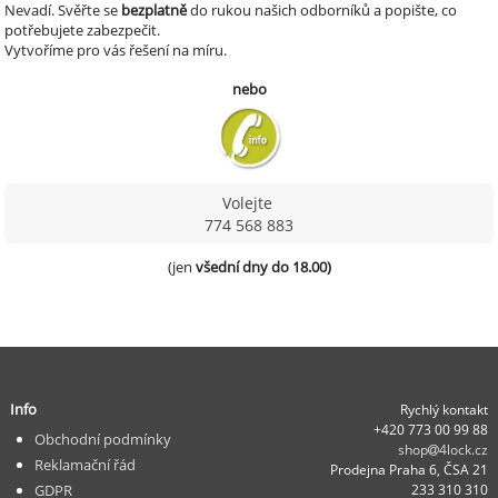
Nevadí.
Svěřte se
bezplatně
do rukou našich odborníků a popište, co
potřebujete zabezpečit.
Vytvoříme pro vás řešení na míru.
nebo
Volejte
774 568 883
(jen 
všední dny do 18.00)
Info
Rychlý kontakt
+420 773 00 99 88
Obchodní podmínky
shop
4lock.cz
Reklamační řád
Prodejna Praha 6, ČSA 21
GDPR
233 310 310