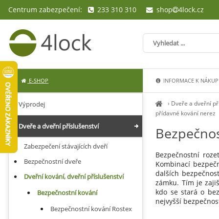
Centrum zabezpečení:
233 310 310
shop
4lock.cz
E-SHOP
INFORMACE K NÁKUP
›
Dveře a dveřní př
Výprodej
přídavné kování nerez
Dveře a dveřní příslušenství
Bezpečnos
Zabezpečení stávajících dveří
Bezpečnostní roze
Bezpečnostní dveře
Kombinací bezpečn
dalších bezpečnost
Dveřní kování, dveřní příslušenství
zámku. Tím je zaji
kdo se stará o be
Bezpečnostní kování
nejvyšší bezpečnos
Bezpečnostní kování Rostex