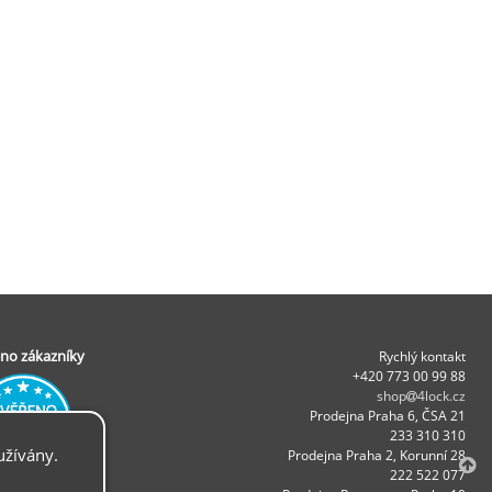
no zákazníky
Rychlý kontakt
+420 773 00 99 88
shop
4lock.cz
Prodejna Praha 6, ČSA 21
233 310 310
užívány.
Prodejna Praha 2, Korunní 28
.
222 522 077