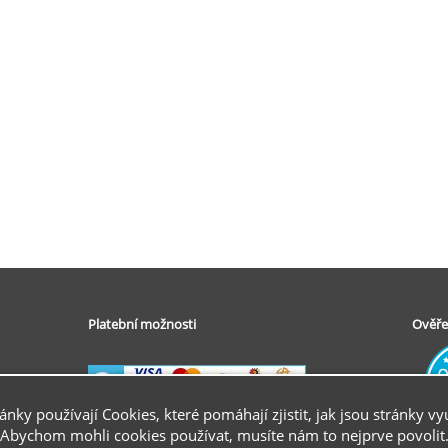
Platební možnosti
Ověře
ránky používají Cookies, které pomáhají zjistit, jak jsou stránky vy
Abychom mohli cookies používat, musíte nám to nejprve povolit