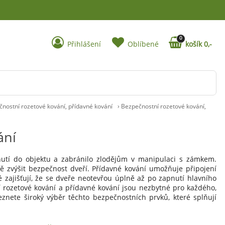
0
Přihlášení
Oblíbené
košík 0,-
nostní rozetové kování, přídavné kování
›
Bezpečnostní rozetové kování,
ání
nutí do objektu a zabránilo zlodějům v manipulaci s zámkem.
ně zvýšit bezpečnost dveří. Přídavné kování umožňuje připojení
 zajišťují, že se dveře neotevřou úplně až po zapnutí hlavního
í rozetové kování a přídavné kování jsou nezbytné pro každého,
nete široký výběr těchto bezpečnostních prvků, které splňují