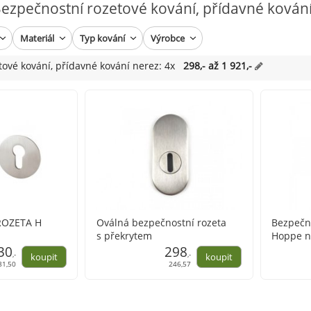
ezpečnostní rozetové kování, přídavné kován
Materiál
Typ kování
Výrobce
ové kování, přídavné kování nerez: 4x
298,- až 1 921,-
ROZETA H
Oválná bezpečnostní rozeta
Bezpečno
s překrytem
Hoppe n
30
298
,-
,-
81,50
246,57