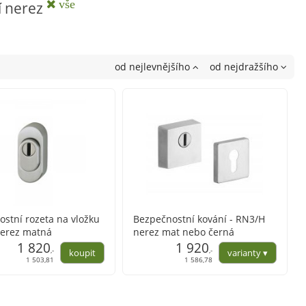
vše
í nerez
od nejlevnějšího
od nejdražšího
stní rozeta na vložku
Bezpečnostní kování - RN3/H
erez matná
nerez mat nebo černá
1 820
1 920
,-
,-
1 503,81
1 586,78