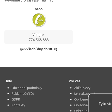
Vytvoříme pro vás řešení na míru.
nebo
Volejte
774 568 883
(jen 
všední dny do 18.00)
Info
Pro Vás
Obchodní podmínky
Akční slevy
Reklamační řád
Jak nakupovat
GDPR
Oblíbené
Tyto st
Kontakty
Objednávka
Odstoupit od smlouvy