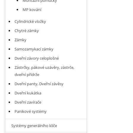
Montážní pomůcky
MP kování
Cylindrické vložky
Chytré zámky
Zámky
Samozamykací zámky
Dveřní závory celoplošné
Zástrčky, pákové uzávěry, zástrče,
dveřní přídrže
Dveřní panty, Dveřní závěsy
Dveřní kukátka
Dveřní zavírače
Panikové systémy
Systémy generálního klíče