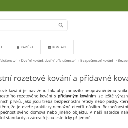
U
KARIÉRA
KONTAKT
íslušenství
›
Dveřní kování, dveřní příslušenství
›
Bezpečnostní kování
›
Bezpeč
tní rozetové kování a přídavné kov
tové kování je navrženo tak, aby zamezilo neoprávněnému vnik
ostního rozetového kování s
přídavným kováním
lze ještě výraz
ních prvků, jako jsou třeba bezpečnostní řetězy nebo pásky, které
štěno, že je dveře prakticky nemožné otevřít násilím. Bezpečnostn
zpečnost svého domova nebo jiného objektu. V naší nabídce nalez
tní standardy a zároveň jsou esteticky příjemné.