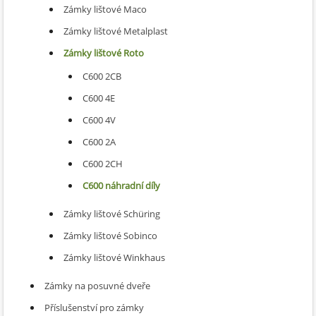
Zámky lištové Maco
Zámky lištové Metalplast
Zámky lištové Roto
C600 2CB
C600 4E
C600 4V
C600 2A
C600 2CH
C600 náhradní díly
Zámky lištové Schüring
Zámky lištové Sobinco
Zámky lištové Winkhaus
Zámky na posuvné dveře
Příslušenství pro zámky