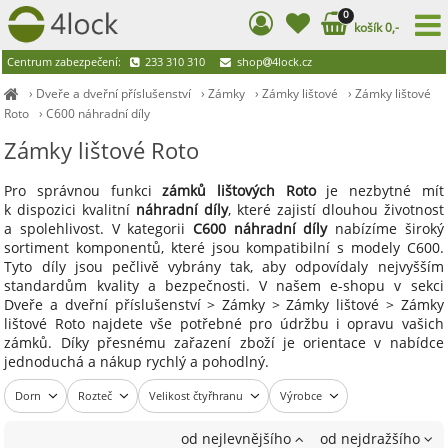
0
košík 0,-
Centrum zabezpečení:
233 310 310
shop
4lock.cz
›
Dveře a dveřní příslušenství
›
Zámky
›
Zámky lištové
›
Zámky lištové
Roto
›
C600 náhradní díly
Zámky lištové Roto
Pro správnou funkci
zámků lištových Roto
je nezbytné mít
k dispozici kvalitní
náhradní díly
, které zajistí dlouhou životnost
a spolehlivost. V kategorii
C600 náhradní díly
nabízíme široký
sortiment komponentů, které jsou kompatibilní s modely C600.
Tyto díly jsou pečlivě vybrány tak, aby odpovídaly nejvyšším
standardům kvality a bezpečnosti. V našem e-shopu v sekci
Dveře a dveřní příslušenství > Zámky > Zámky lištové > Zámky
lištové Roto najdete vše potřebné pro údržbu i opravu vašich
zámků. Díky přesnému zařazení zboží je orientace v nabídce
jednoduchá a nákup rychlý a pohodlný.
Dorn
Rozteč
Velikost čtyřhranu
Výrobce
od nejlevnějšího
od nejdražšího