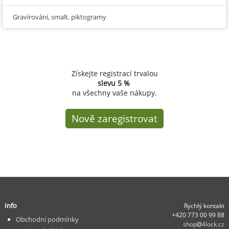
Gravírování, smalt, piktogramy
Získejte registrací trvalou
slevu
5 %
na všechny vaše nákupy.
Nově zaregistrovat
Info
Rychlý kontakt
+420 773 00 99 88
Obchodní podmínky
shop
4lock.cz