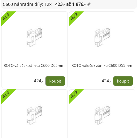
C600 náhradní díly: 12x
423,- až 1 876,-
4lock
4lock
ROTO váleček zámku C600 D65mm
ROTO váleček zámku C600 D55mm
424
424
,-
,-
350,00
350,00
4lock
4lock