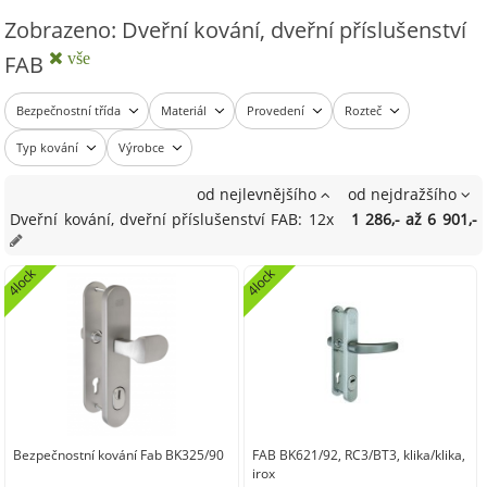
Zobrazeno: Dveřní kování, dveřní příslušenství
vše
FAB
Bezpečnostní třída
Materiál
Provedení
Rozteč
Typ kování
Výrobce
od nejlevnějšího
od nejdražšího
Dveřní kování, dveřní příslušenství FAB: 12x
1 286,- až 6 901,-
4lock
4lock
Bezpečnostní kování Fab BK325/90
FAB BK621/92, RC3/BT3, klika/klika,
irox