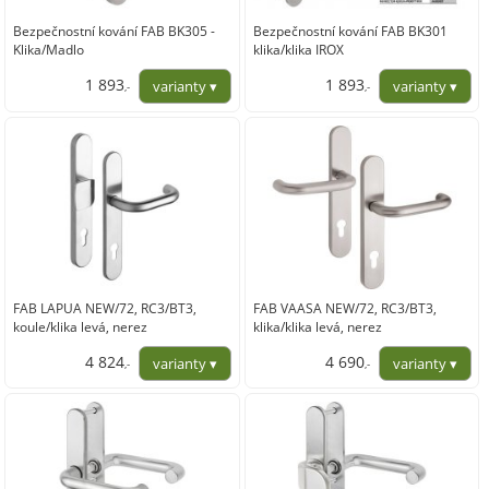
Bezpečnostní kování FAB BK305 -
Bezpečnostní kování FAB BK301
Klika/Madlo
klika/klika IROX
1 893
1 893
,-
,-
1 564,46
1 564,46
FAB LAPUA NEW/72, RC3/BT3,
FAB VAASA NEW/72, RC3/BT3,
koule/klika levá, nerez
klika/klika levá, nerez
4 824
4 690
,-
,-
3 986,78
3 876,03