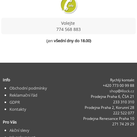
Volejte
774 568 883
(jen 
všední dny do 18.00)
Info
Rychlý kontakt
+420 773 00 99 88
Obchodní podmínky
shop
4lock.cz
Reklamační řád
Prodejna Praha 6, ČSA 21
GDPR
233 310 310
Prodejna Praha 2, Korunní 28
Kontakty
222 522 077
Prodejna Renesance Praha 10
Pro Vás
271 74 29 29
Akční slevy