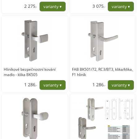
2 275
3 075
,-
,-
1 880,17
2 541,32
Hliníkové bezpečnostní kování
FAB BK501/72, RC3/BT3, klika/klika,
madlo - klika BK505
F1 hliník
1 286
1 286
,-
,-
1 062,81
1 062,81