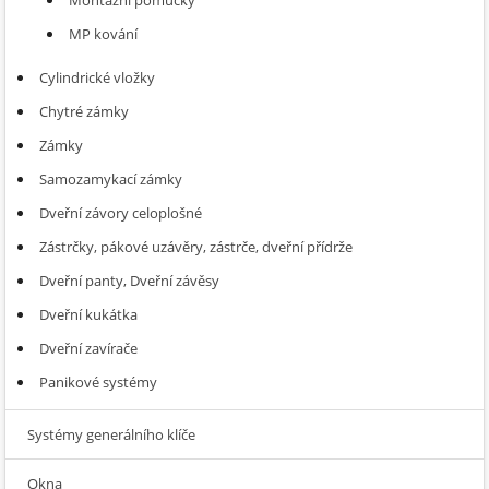
Montážní pomůcky
MP kování
Cylindrické vložky
Chytré zámky
Zámky
Samozamykací zámky
Dveřní závory celoplošné
Zástrčky, pákové uzávěry, zástrče, dveřní přídrže
Dveřní panty, Dveřní závěsy
Dveřní kukátka
Dveřní zavírače
Panikové systémy
Systémy generálního klíče
Okna