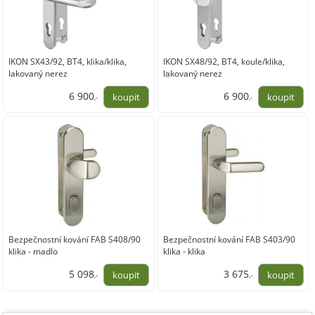
IKON SX43/92, BT4, klika/klika,
IKON SX48/92, BT4, koule/klika,
lakovaný nerez
lakovaný nerez
6 900
6 900
,-
,-
5 702,48
5 702,48
Bezpečnostní kování FAB S408/90
Bezpečnostní kování FAB S403/90
klika - madlo
klika - klika
5 098
3 675
,-
,-
4 213,47
3 037,08