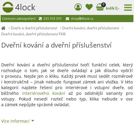
0
košík 0,-
Centrum zabezpečení:
233 310 310
shop
4lock.cz
›
Dveře a dveřní příslušenství
›
Dveřní kování, dveřní příslušenství
›
Dveřní kování, dveřní příslušenství FAB
Dveřní kování a dveřní příslušenství
Dveřní kování a dveřní příslušenství tvoří funkční celek, který
rozhoduje o tom, jak se dveře ovládají a jak dlouho vydrží
v provozu. Nejde jen o kliku. Každý prvek musí sedět rozměrově
i konstrukčně – jinak nebude fungovat zámek ani vložka. V této
kategorii najdete řešení pro interiérové i vstupní dveře, od
běžného
interiérového kování
až po odolnější varianty pro
vstupy. Pokud nesedí rozteč nebo typ, klika nebude v ose
a zámek nepůjde správně ovládat.
Více informací