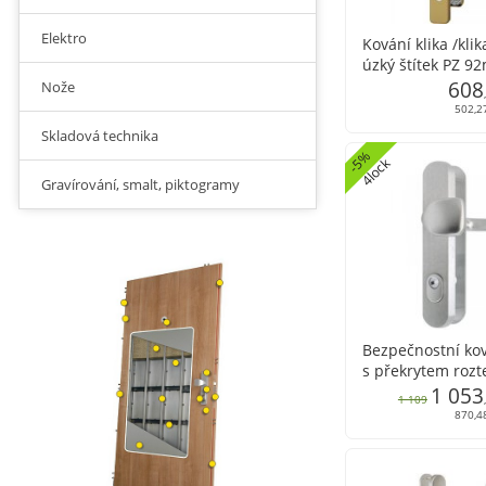
Elektro
Kování klika /kl
úzký štítek PZ 9
bronz
608
Nože
502,2
Skladová technika
-
%
4
l
o
c
5
k
Gravírování, smalt, piktogramy
Bezpečnostní ko
s překrytem roz
1 053
1 109
870,4