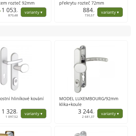
ytem rozteč 92mm
překrytu rozteč 72mm
1 053
884
9
,-
,-
870,48
730,57
stní hliníkové kování
MODEL LUXEMBOURG/92mm
klika+koule
1 328
3 244
,-
,-
1 097,52
2 681,37