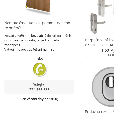
Nemáte čas studovat parametry nebo
rozměry?
Nevadí.
Svěřte se
bezplatně
do rukou našich
Bezpečnostní ko
odborníků a popište, co potřebujete
BK301 klika/klik
zabezpečit.
Vytvoříme pro vás řešení na míru.
1 893
1 564,4
nebo
Volejte
774 568 883
(jen 
všední dny do 18.00)
Přídavná rozeta