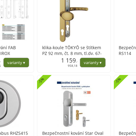
vání FAB
klika-koule TÔKYÔ se štítkem
Bezpečn
a IROX
PZ 92 mm, čt. 8 mm, tl.dv. 67-
RS114
72 mm,F9016 bílá
1 159
,-
,-
6
958,18
-5%
-5%
 Abus RHZS415
Bezpečnostní kování Star Oval
Bezpečn