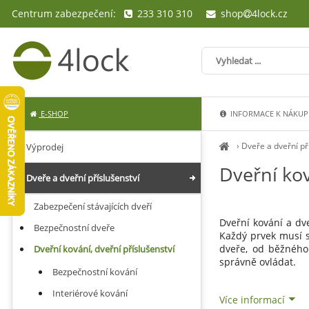
Centrum zabezpečení:
233 310 310
shop
4lock.cz
E-SHOP
INFORMACE K NÁKUP
›
Dveře a dveřní př
Výprodej
Dveřní kov
Dveře a dveřní příslušenství
Zabezpečení stávajících dveří
Dveřní kování a dve
Bezpečnostní dveře
Každý prvek musí s
dveře, od běžnéh
Dveřní kování, dveřní příslušenství
správně ovládat.
Bezpečnostní kování
Interiérové kování
Více informací