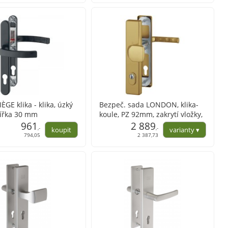
ÈGE klika - klika, úzký
Bezpeč. sada LONDON, klika-
 šířka 30 mm
koule, PZ 92mm, zakrytí vložky,
961
67-77mm, různé barvy ve
2 889
,-
,-
variantách
794,05
2 387,73