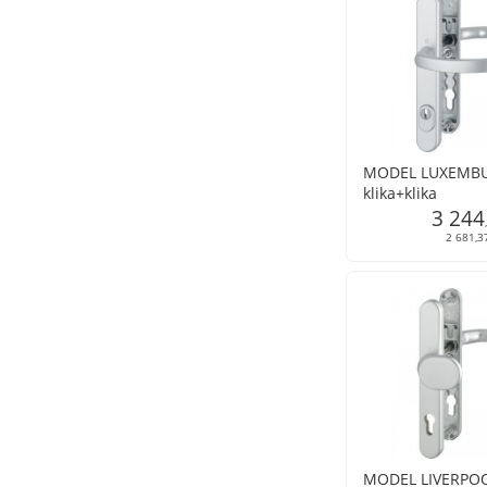
MODEL LUXEMB
klika+klika
3 244
2 681,3
MODEL LIVERPO