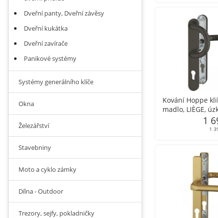
Dveřní panty, Dveřní závěsy
Dveřní kukátka
Dveřní zavírače
Panikové systémy
Systémy generálního klíče
Kování Hoppe kli
Okna
madlo, LIÈGE, úzk
36 mm - dostupé
1 6
Železářství
1 3
Stavebniny
Moto a cyklo zámky
Dílna - Outdoor
Trezory, sejfy, pokladničky