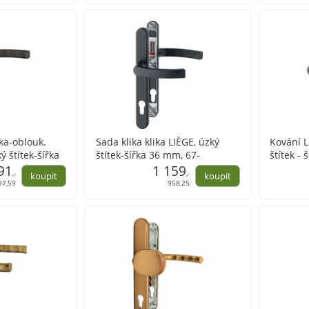
ka-oblouk.
Sada klika klika LIÈGE, úzký
Kování LI
ý štítek-šířka
štítek-šířka 36 mm, 67-
štítek -
 do 90 dní
91
72,hnědá
1 159
,-
,-
97,59
958,25