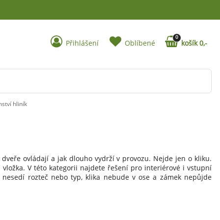
0
Přihlášení
Oblíbené
košík 0,-
ství hliník
 dveře ovládají a jak dlouho vydrží v provozu. Nejde jen o kliku.
ožka. V této kategorii najdete řešení pro interiérové i vstupní
d nesedí rozteč nebo typ, klika nebude v ose a zámek nepůjde