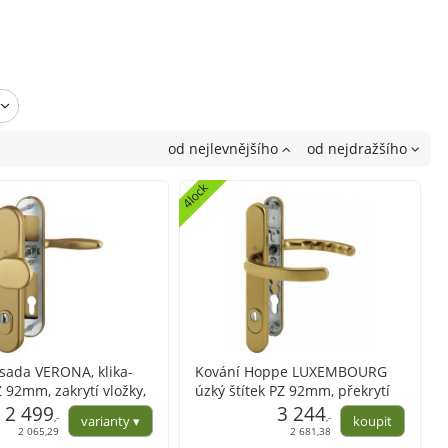
od nejlevnějšího
od nejdražšího
4lock
sada VERONA, klika-
Kování Hoppe LUXEMBOURG
Z 92mm, zakrytí vložky,
úzký štítek PZ 92mm, překrytí
rvy ve variantách, 67-
2 499
vložky, F4 bronz klika+klika
3 244
,-
,-
2 065,29
2 681,38