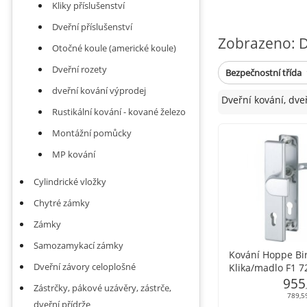
Kliky příslušenství
Dveřní příslušenství
Zobrazeno: Dv
Otočné koule (americké koule)
Dveřní rozety
Bezpečnostní třída
dveřní kování výprodej
Dveřní kování, dveř
Rustikální kování - kované železo
Montážní pomůcky
MP kování
Cylindrické vložky
Chytré zámky
Zámky
Samozamykací zámky
Kování Hoppe B
Dveřní závory celoplošné
Klika/madlo F1
955
Zástrčky, pákové uzávěry, zástrče,
789,5
dveřní přídrže