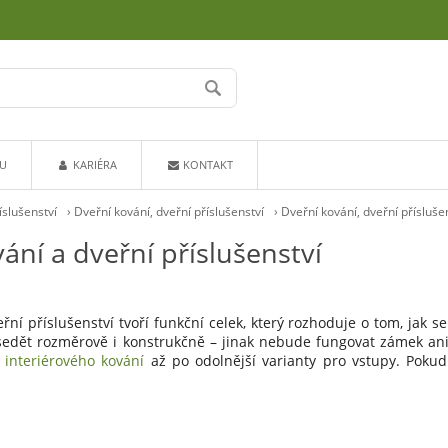
U
KARIÉRA
KONTAKT
íslušenství
›
Dveřní kování, dveřní příslušenství
›
Dveřní kování, dveřní příslušen
ání a dveřní příslušenství
řní příslušenství tvoří funkční celek, který rozhoduje o tom, jak se
edět rozměrově i konstrukčně – jinak nebude fungovat zámek ani vl
o
interiérového kování
až po odolnější varianty pro vstupy. Poku