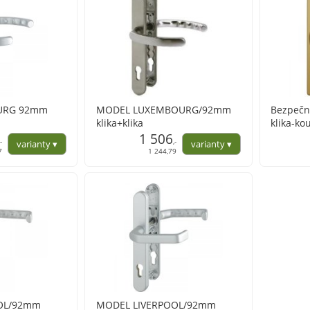
URG 92mm
MODEL LUXEMBOURG/92mm
Bezpečn
klika+klika
klika-ko
1 506
hliník F
,-
,-
elox
7
1 244,79
OL/92mm
MODEL LIVERPOOL/92mm