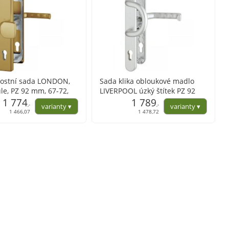
ostní sada LONDON,
Sada klika obloukové madlo
ule, PZ 92 mm, 67-72,
LIVERPOOL úzký štítek PZ 92
4 bronz a F1 stříbrný
1 774
mm F1 přírodní mat elox
1 789
,-
,-
Upozornění: bez příslušenství,
1 466,07
1 478,72
objednat samostatně dle
tloušťky dveřního křídla