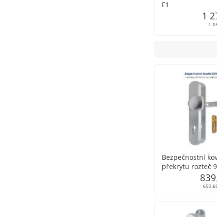
F1
1 2
1 0
Bezpečnostní ko
překrytu rozteč
839
693,6