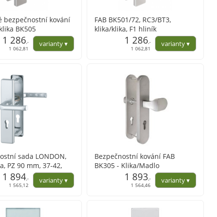
é bezpečnostní kování
FAB BK501/72, RC3/BT3,
klika BK505
klika/klika, F1 hliník
1 286
1 286
,-
,-
1 062,81
1 062,81
ostní sada LONDON,
Bezpečnostní kování FAB
ika, PZ 90 mm, 37-42,
BK305 - Klika/Madlo
 stříbrná a F4 elox
1 894
1 893
,-
,-
1 565,12
1 564,46