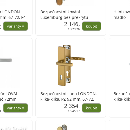
ika LONDON
Bezpečnostní kování
Hliníkov
2mm, 67-72, F4
Luxemburg bez překrytu
madlo - 
2 146
,-
,-
7
1 773,76
vání OVAL
Bezpečnostní sada LONDON,
Bezpečn
teč 72mm
klika-klika, PZ 92 mm, 67-72,
klika-kl
hliník F4 bronz
2 354
hliník F1
,-
,-
bronz
8
1 945,17