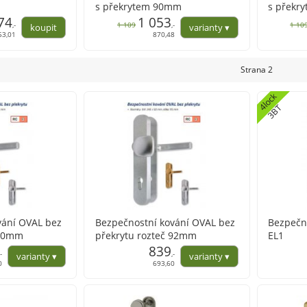
s překrytem 90mm
s překr
74
1 053
,-
1 109
,-
1 10
53,01
870,48
Strana 2
l
o
c
k
3
B
4
T
vání OVAL bez
Bezpečnostní kování OVAL bez
Bezpečno
 90mm
překrytu rozteč 92mm
EL1
839
,-
,-
0
693,60