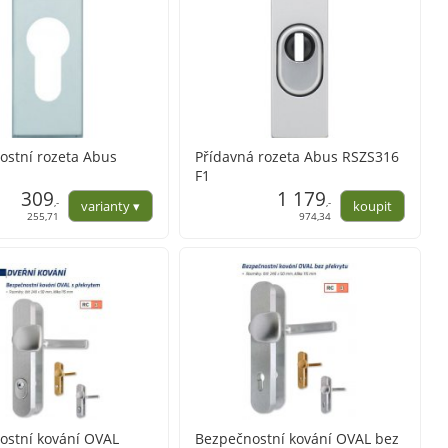
ostní rozeta Abus
Přídavná rozeta Abus RSZS316
F1
309
1 179
,-
,-
255,71
974,34
ostní kování OVAL
Bezpečnostní kování OVAL bez