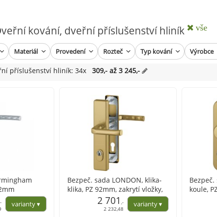
vše
eřní kování, dveřní příslušenství hliník
Materiál
Provedení
Rozteč
Typ kování
Výrobce
ní příslušenství hliník: 34x
309,- až 3 245,-
irmingham
Bezpeč. sada LONDON, klika-
Bezpeč. 
 72mm
klika, PZ 92mm, zakrytí vložky,
koule, P
67-77, různé barvy ve
2 701
různé ba
,-
,-
variantách
72
9
2 232,48