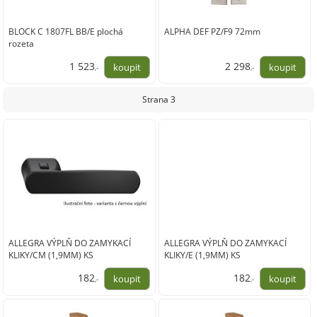
BLOCK C 1807FL BB/E plochá
ALPHA DEF PZ/F9 72mm
rozeta
1 523
2 298
,-
,-
1 259,00
1 899,00
Strana 3
ALLEGRA VÝPLŇ DO ZAMYKACÍ
ALLEGRA VÝPLŇ DO ZAMYKACÍ
KLIKY/CM (1,9MM) KS
KLIKY/E (1,9MM) KS
182
182
,-
,-
150,00
150,00