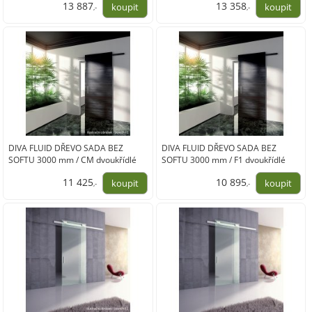
13 887
13 358
,-
,-
11 477,00
11 040,00
DIVA FLUID DŘEVO SADA BEZ
DIVA FLUID DŘEVO SADA BEZ
SOFTU 3000 mm / CM dvoukřídlé
SOFTU 3000 mm / F1 dvoukřídlé
dveře
dveře
11 425
10 895
,-
,-
9 442,00
9 004,00