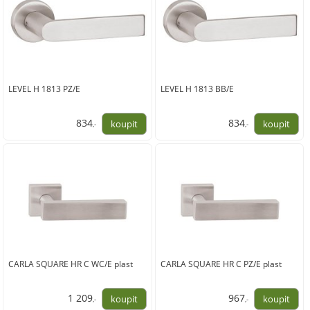
LEVEL H 1813 PZ/E
LEVEL H 1813 BB/E
834
834
,-
,-
689,00
689,00
CARLA SQUARE HR C WC/E plast
CARLA SQUARE HR C PZ/E plast
1 209
967
,-
,-