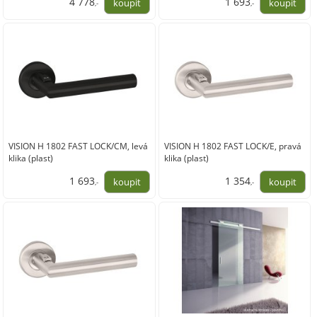
4 778
1 693
,-
,-
3 949,00
1 399,00
VISION H 1802 FAST LOCK/CM, levá
VISION H 1802 FAST LOCK/E, pravá
klika (plast)
klika (plast)
1 693
1 354
,-
,-
1 399,00
1 119,00