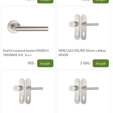
1 499,00
1 099,00
Dveřní rozetové kování VISION H
HERCULES PZL/R/E 92mm s klikou
1802M4/E 4.tř., b.s.r.
VISION
955
2 056
,-
,-
789,00
1 699,00