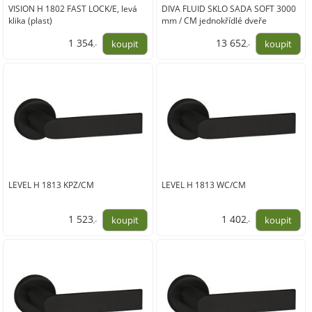
VISION H 1802 FAST LOCK/E, levá
DIVA FLUID SKLO SADA SOFT 3000
klika (plast)
mm / CM jednokřídlé dveře
1 354
13 652
,-
,-
1 119,00
11 283,00
LEVEL H 1813 KPZ/CM
LEVEL H 1813 WC/CM
1 523
1 402
,-
,-
1 259,00
1 159,00