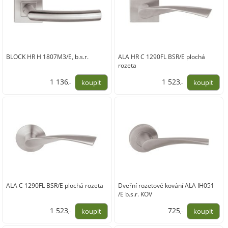
BLOCK HR H 1807M3/E, b.s.r.
ALA HR C 1290FL BSR/E plochá
rozeta
1 136
1 523
,-
,-
939,00
1 259,00
ALA C 1290FL BSR/E plochá rozeta
Dveřní rozetové kování ALA IH051
/E b.s.r. KOV
1 523
725
,-
,-
1 259,00
599,00