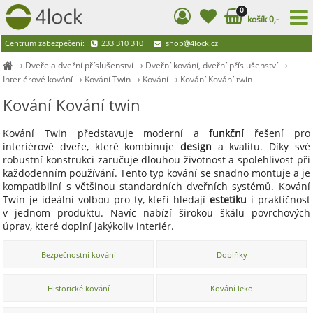
0
košík 0,-
Centrum zabezpečení:
233 310 310
shop
4lock.cz
›
Dveře a dveřní příslušenství
›
Dveřní kování, dveřní příslušenství
›
Interiérové kování
›
Kování Twin
›
Kování
›
Kování Kování twin
Kování Kování twin
Kování Twin představuje moderní a
funkční
řešení pro
interiérové dveře, které kombinuje
design
a kvalitu. Díky své
robustní konstrukci zaručuje dlouhou životnost a spolehlivost při
každodenním používání. Tento typ kování se snadno montuje a je
kompatibilní s většinou standardních dveřních systémů. Kování
Twin je ideální volbou pro ty, kteří hledají
estetiku
i praktičnost
v jednom produktu. Navíc nabízí širokou škálu povrchových
úprav, které doplní jakýkoliv interiér.
Bezpečnostní kování
Doplňky
Historické kování
Kování leko