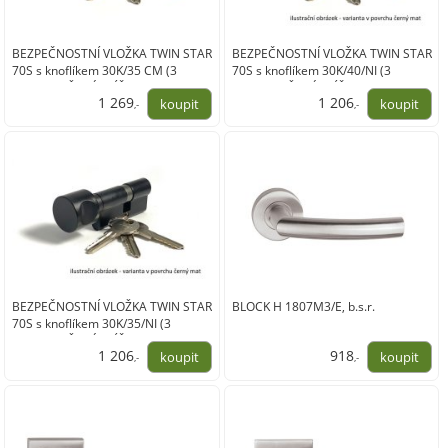
BEZPEČNOSTNÍ VLOŽKA TWIN STAR
BEZPEČNOSTNÍ VLOŽKA TWIN STAR
70S s knoflíkem 30K/35 CM (3
70S s knoflíkem 30K/40/NI (3
PRODLOUŽENÉ KLÍČE)
PRODLOUŽENÉ KLÍČE)
1 269
1 206
,-
,-
1 049,00
997,00
BEZPEČNOSTNÍ VLOŽKA TWIN STAR
BLOCK H 1807M3/E, b.s.r.
70S s knoflíkem 30K/35/NI (3
PRODLOUŽENÉ KLÍČE)
1 206
918
,-
,-
997,00
759,00