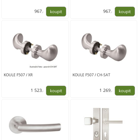
967
967
,-
,-
799,00
799,00
KOULE F507 / XR
KOULE F507 / CH-SAT
1 523
1 269
,-
,-
1 259,00
1 049,00