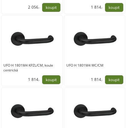
2 056
1 814
,-
,-
1 699,00
1 499,00
UFO H 1801M4 KPZL/CM, koule
UFO H 1801M4 WC/CM
centrická
1 814
1 814
,-
,-
1 499,00
1 499,00