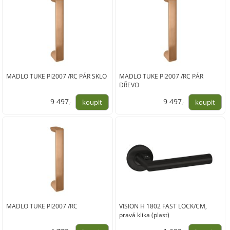
MADLO TUKE Pi2007 /RC PÁR SKLO
MADLO TUKE Pi2007 /RC PÁR
DŘEVO
9 497
9 497
,-
,-
7 849,00
7 849,00
MADLO TUKE Pi2007 /RC
VISION H 1802 FAST LOCK/CM,
pravá klika (plast)