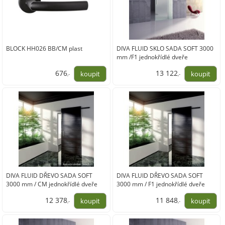
BLOCK HH026 BB/CM plast
DIVA FLUID SKLO SADA SOFT 3000
mm /F1 jednokřídlé dveře
676
13 122
,-
,-
559,00
10 845,00
DIVA FLUID DŘEVO SADA SOFT
DIVA FLUID DŘEVO SADA SOFT
3000 mm / CM jednokřídlé dveře
3000 mm / F1 jednokřídlé dveře
12 378
11 848
,-
,-
10 230,00
9 792,00