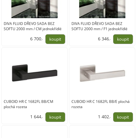
DIVA FLUID DŘEVO SADA BEZ
DIVA FLUID DŘEVO SADA BEZ
SOFTU 2000 mm / CM jednokřídlé
SOFTU 2000 mm / F1 jednokřídlé
dveře
dveře
6 700
6 346
,-
,-
5 537,00
5 245,00
CUBOID HR C 1682FL BB/CM
CUBOID HR C 1682FL BB/E plochá
plochá rozeta
rozeta
1 644
1 402
,-
,-
1 359,00
1 159,00