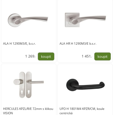
ALA H 1290M3/E, b.s.r.
ALA HR H 1290M3/E b.s.r.
1 269
1 451
,-
,-
1 049,00
1 199,00
HERCULES KPZL/R/E 72mm s klikou
UFO H 1801M4 KPZR/CM, koule
VISION
centrická