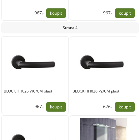
967
967
,-
,-
799,00
799,00
Strana 4
BLOCK HH026 WC/CM plast
BLOCK HH026 PZ/CM plast
967
676
,-
,-
799,00
559,00