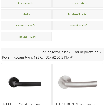
Kování na sklo
Luxus selection
Madla
Moderní kování
Nerezové kování
Okenní kování
Posuvné kování
od nejlevnějšího
od nejdražšího
Kování Kování twin: 1957x
30,- až 50 311,-
BLOCK HH026/CM, b.s.r., plast
BLOCK C 1807FL/E, b.s.r. plochá