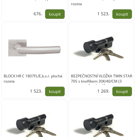
rozeta
676
1 523
,-
,-
559,00
1 259,00
BLOCK HR C 1807FL/E,b.s.r. plochá
BEZPEČNOSTNÍ VLOŽKA TWIN STAR
rozeta
70S s knoflíkem 30K/40/CM (3
PRODLOUŽENÉ KLÍČE)
1 523
1 269
,-
,-
1 259,00
1 049,00