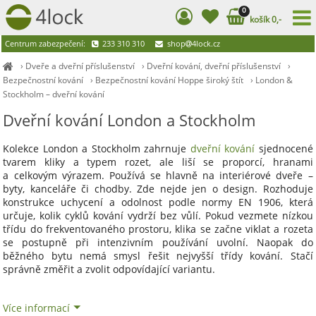
0
košík 0,-
Centrum zabezpečení:
233 310 310
shop
4lock.cz
›
Dveře a dveřní příslušenství
›
Dveřní kování, dveřní příslušenství
›
Bezpečnostní kování
›
Bezpečnostní kování Hoppe široký štít
›
London &
Stockholm – dveřní kování
Dveřní kování London a Stockholm
Kolekce London a Stockholm zahrnuje
dveřní kování
sjednocené
tvarem kliky a typem rozet, ale liší se proporcí, hranami
a celkovým výrazem. Používá se hlavně na interiérové dveře –
byty, kanceláře či chodby. Zde nejde jen o design. Rozhoduje
konstrukce uchycení a odolnost podle normy EN 1906, která
určuje, kolik cyklů kování vydrží bez vůlí. Pokud vezmete nízkou
třídu do frekventovaného prostoru, klika se začne viklat a rozeta
se postupně při intenzivním používání uvolní. Naopak do
běžného bytu nemá smysl řešit nejvyšší třídy kování. Stačí
správně změřit a zvolit odpovídající variantu.
Více informací