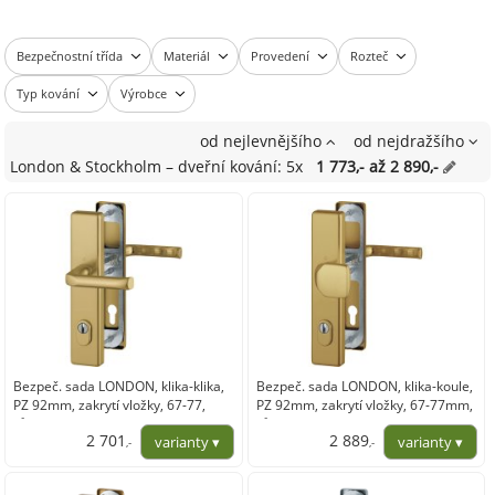
Bezpečnostní třída
Materiál
Provedení
Rozteč
Typ kování
Výrobce
od nejlevnějšího
od nejdražšího
London & Stockholm – dveřní kování: 5x
1 773,- až 2 890,-
Bezpeč. sada LONDON, klika-klika,
Bezpeč. sada LONDON, klika-koule,
PZ 92mm, zakrytí vložky, 67-77,
PZ 92mm, zakrytí vložky, 67-77mm,
různé barvy ve variantách
různé barvy ve variantách
2 701
2 889
,-
,-
2 232,48
2 387,73