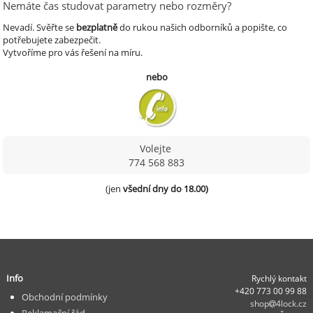
Nemáte čas studovat parametry nebo rozměry?
Nevadí.
Svěřte se
bezplatně
do rukou našich odborníků a popište, co
potřebujete zabezpečit.
Vytvoříme pro vás řešení na míru.
nebo
Volejte
774 568 883
(jen 
všední dny do 18.00)
Info
Rychlý kontakt
+420 773 00 99 88
Obchodní podmínky
shop
4lock.cz
Reklamační řád