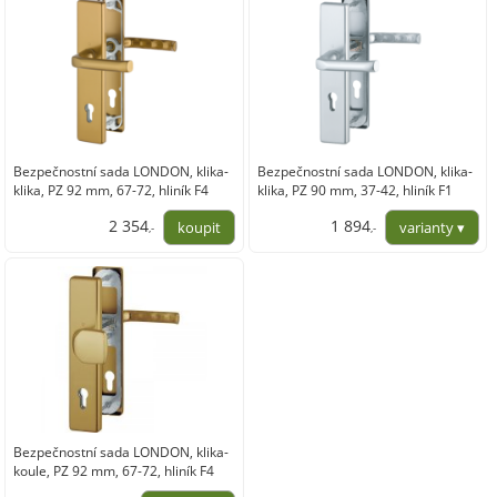
Bezpečnostní sada LONDON, klika-
Bezpečnostní sada LONDON, klika-
klika, PZ 92 mm, 67-72, hliník F4
klika, PZ 90 mm, 37-42, hliník F1
bronz
stříbrná a F4 elox bronz
2 354
1 894
,-
,-
1 945,17
1 565,12
Bezpečnostní sada LONDON, klika-
koule, PZ 92 mm, 67-72, hliník F4
bronz a F1 stříbrný elox