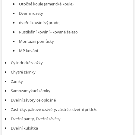
Otočné koule (americké koule)
Dveřní rozety
dveřní kování výprodej
Rustikální kování - kované železo
Montážní pomůcky
MP kování
Cylindrické vložky
Chytré zámky
Zámky
Samozamykací zámky
Dveřní závory celoplošné
Zástrčky, pákové uzávěry, zástrče, dveřní přídrže
Dveřní panty, Dveřní závěsy
Dveřní kukátka