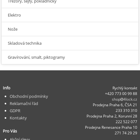
Trezory, sejfy, pokladničky
Elektro
Nože
Skladová technika
Gravírování, smalt, piktogramy
Info
Rychlý kontakt
+420 773 00 99 88
Obchodní podmínky
shop
4lock.cz
Reklamační řád
Prodejna Praha 6, ČSA 21
GDPR
233 310 310
Prodejna Praha 2, Korunní 28
Kontakty
222 522 077
Prodejna Renesance Praha 10
Pro Vás
271 74 29 29
Akční slevy