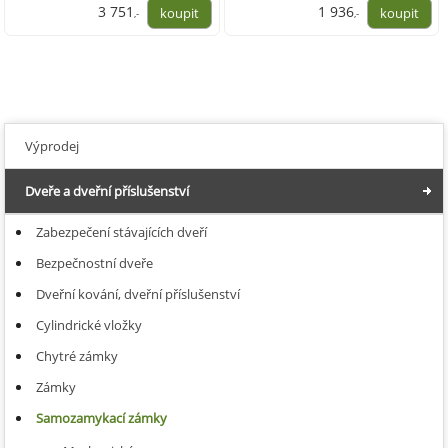
3 751
1 936
,-
,-
3 100,00
1 600,00
Výprodej
Dveře a dveřní příslušenství
Zabezpečení stávajících dveří
Bezpečnostní dveře
Dveřní kování, dveřní příslušenství
Cylindrické vložky
Chytré zámky
Zámky
Samozamykací zámky