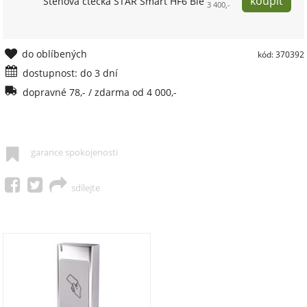
Stěnová čtečka STAR Smart HF6 Ble
3 400,-
do oblíbených
kód: 370392
dostupnost: do 3 dní
dopravné 78,- / zdarma od 4 000,-
garance spokojenosti
sdílejte