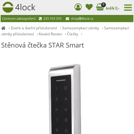
0
košík 0,-
Centrum zabezpečení:
233 310 310
shop
4lock.cz
›
Dveře a dveřní příslušenství
›
Samozamykací zámky
›
Samozamykací
zámky příslušenství
›
Kování Rostex
›
Čtečky
›
Stěnová čtečka STAR Smart