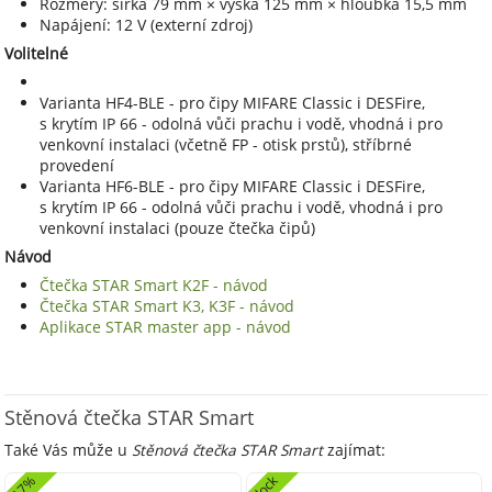
Rozměry: šířka 79 mm × výška 125 mm × hloubka 15,5 mm
Napájení: 12 V (externí zdroj)
Volitelné
Varianta HF4-BLE - pro čipy MIFARE Classic i DESFire,
s krytím IP 66 - odolná vůči prachu i vodě, vhodná i pro
venkovní instalaci (včetně FP - otisk prstů), stříbrné
provedení
Varianta HF6-BLE - pro čipy MIFARE Classic i DESFire,
s krytím IP 66 - odolná vůči prachu i vodě, vhodná i pro
venkovní instalaci (pouze čtečka čipů)
Návod
Čtečka STAR Smart K2F - návod
Čtečka STAR Smart K3, K3F - návod
Aplikace STAR master app - návod
Stěnová čtečka STAR Smart
Také Vás může u
Stěnová čtečka STAR Smart
zajímat:
4lock
-
1
7
%
4
l
o