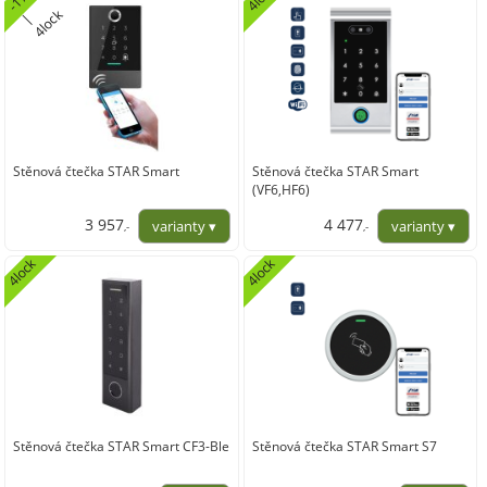
k
|
c
Stěnová čtečka STAR Smart
Stěnová čtečka STAR Smart
(VF6,HF6)
3 957
4 477
,-
,-
3 270,20
3 700,00
4lock
4lock
Stěnová čtečka STAR Smart CF3-Ble
Stěnová čtečka STAR Smart S7