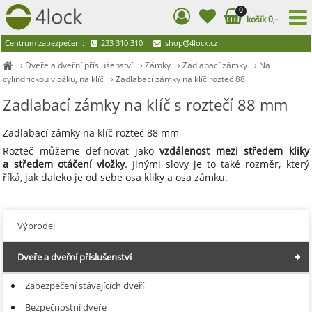
0
košík 0,-
Centrum zabezpečení:
233 310 310
shop
4lock.cz
›
Dveře a dveřní příslušenství
›
Zámky
›
Zadlabací zámky
›
Na
cylindrickou vložku, na klíč
›
Zadlabací zámky na klíč rozteč 88
Zadlabací zámky na klíč s roztečí 88 mm
Zadlabací zámky na klíč rozteč 88 mm
Rozteč můžeme definovat jako
vzdálenost mezi středem kliky
a středem otáčení vložky
. Jinými slovy je to také rozměr, který
říká, jak daleko je od sebe osa kliky a osa zámku.
Výprodej
Dveře a dveřní příslušenství
Zabezpečení stávajících dveří
Bezpečnostní dveře