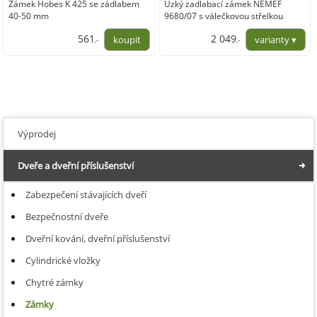
Zámek Hobes K 425 se zádlabem
Úzký zadlabací zámek NEMEF
40-50 mm
9680/07 s válečkovou střelkou
561
2 049
,-
,-
463,63
1 692,98
Výprodej
Dveře a dveřní příslušenství
Zabezpečení stávajících dveří
Bezpečnostní dveře
Dveřní kování, dveřní příslušenství
Cylindrické vložky
Chytré zámky
Zámky