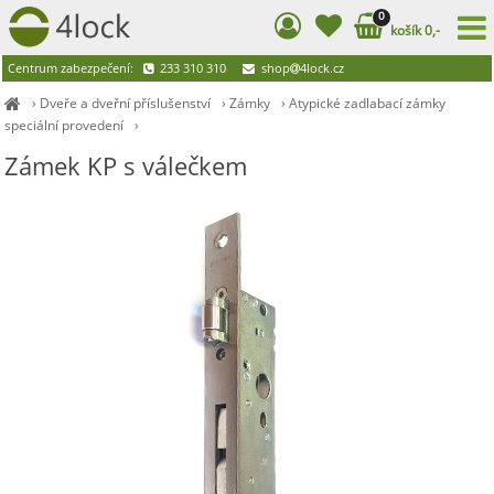
0
košík 0,-
Centrum zabezpečení:
233 310 310
shop
4lock.cz
›
Dveře a dveřní příslušenství
›
Zámky
›
Atypické zadlabací zámky
speciální provedení
›
Zámek KP s válečkem