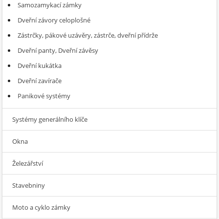
Samozamykací zámky
Dveřní závory celoplošné
Zástrčky, pákové uzávěry, zástrče, dveřní přídrže
Dveřní panty, Dveřní závěsy
Dveřní kukátka
Dveřní zavírače
Panikové systémy
Systémy generálního klíče
Okna
Železářství
Stavebniny
Moto a cyklo zámky