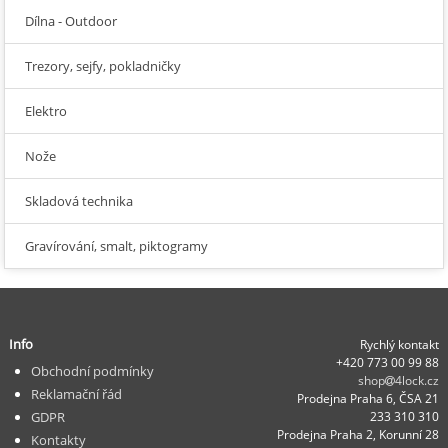
Dílna - Outdoor
Trezory, sejfy, pokladničky
Elektro
Nože
Skladová technika
Gravírování, smalt, piktogramy
Info
Rychlý kontakt
+420 773 00 99 88
Obchodní podmínky
shop
4lock.cz
Reklamační řád
Prodejna Praha 6, ČSA 21
GDPR
233 310 310
Prodejna Praha 2, Korunní 28
Kontakty