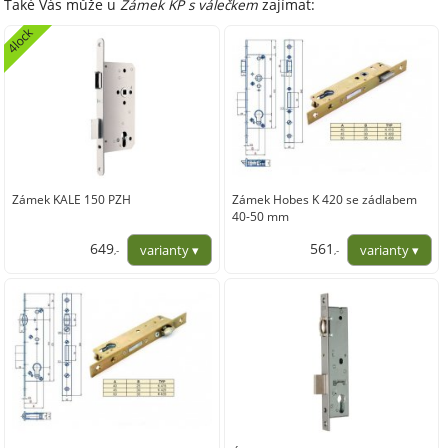
Také Vás může u
Zámek KP s válečkem
zajímat:
4lock
Zámek KALE 150 PZH
Zámek Hobes K 420 se zádlabem
40-50 mm
649
561
,-
,-
535,99
463,63