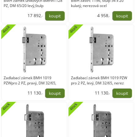
BMH zámek únikových dveřín1128
BMH zástrč 1196, štulp 54 x 20
PZ, DM 65/20 levý,štulp
kulatý, nerezová ocel
20mm,nerez, B vnitřní
17 892
4 958
,-
,-
14 786,65
4 097,85
4lock
4lock
Zadlabací zámek BMH 1019
Zadlabací zámek BMH 1019 PZW
PZWpro 2 PZ, pravý, DM 32/65,
pro 2 PZ, levý, DM 32/65, nerez
nerez
11 130
11 130
,-
,-
9 198,67
9 198,67
4lock
4lock