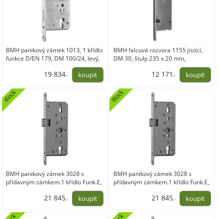
BMH panikový zámek 1013, 1 křídlo
BMH falcová rozvora 1155 jistící,
funkce D/EN 179, DM 100/24, levý,
DM 30, štulp 235 x 20 mm,
nerez
nerezová ocel
19 834
12 171
,-
,-
16 391,40
10 058,36
4lock
4lock
BMH panikový zámek 3028 s
BMH panikový zámek 3028 s
přídavným zámkem.1 křídlo Funk.E,
přídavným zámkem.1 křídlo Funk.E,
pravá,DM100,nerez
levá,DM100,nerez
21 845
21 845
,-
,-
18 053,47
18 053,47