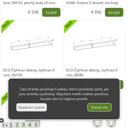
levá, DM 65, plochý štulp 24 mm,
křídlé. Funkce D dovnitř, kul.štulp
nerezo ocel
20,PZ 65 vlevo
6 534
4 356
,-
,-
5 400,00
3 600,00
4lock
4lock
ECO Čtyřhran dělený, čtyřhran 9
ECO Čtyřhran dělený, čtyřhran 9
mm, 50/105
mm, 80/80
290
290
,-
,-
Tyto stránky používají Cookies, které pomáhají zjistit, jak
jsou stránky využívány. Abychom mohli cookies používat,
240,00
240,00
4lock
4lock
musíte nám to nejprve povolit.
1
2
3
4
5
5 »