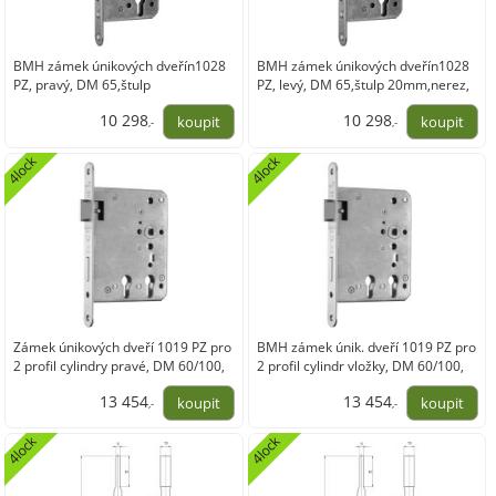
BMH zámek únikových dveřín1028
BMH zámek únikových dveřín1028
PZ, pravý, DM 65,štulp
PZ, levý, DM 65,štulp 20mm,nerez,
20mm,nerez, B vnitřní
B vnitřní
10 298
10 298
,-
,-
8 510,92
8 510,92
4lock
4lock
Zámek únikových dveří 1019 PZ pro
BMH zámek únik. dveří 1019 PZ pro
2 profil cylindry pravé, DM 60/100,
2 profil cylindr vložky, DM 60/100,
nerez
nerez ocel
13 454
13 454
,-
,-
11 118,64
11 118,64
4lock
4lock