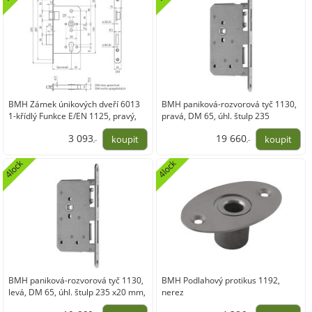
BMH Zámek únikových dveří 6013
BMH paniková-rozvorová tyč 1130,
1-křídlý Funkce E/EN 1125, pravý,
pravá, DM 65, úhl. štulp 235
nerez štulp 20
x20mm, nerez
3 093
19 660
,-
,-
2 556,14
16 248,12
4lock
4lock
BMH paniková-rozvorová tyč 1130,
BMH Podlahový protikus 1192,
levá, DM 65, úhl. štulp 235 x20 mm,
nerez
nerez