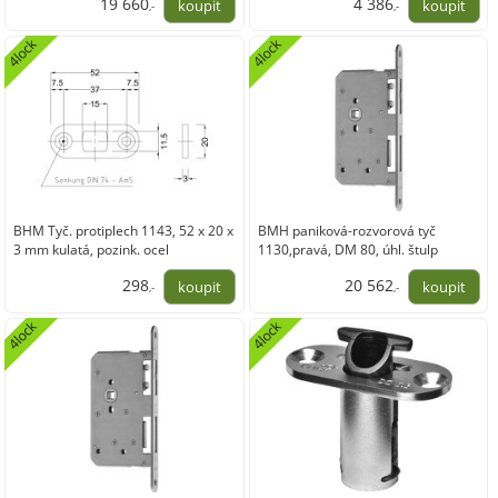
19 660
4 386
,-
,-
16 248,12
3 625,02
4lock
4lock
BHM Tyč. protiplech 1143, 52 x 20 x
BMH paniková-rozvorová tyč
3 mm kulatá, pozink. ocel
1130,pravá, DM 80, úhl. štulp
235x20 mm,nerez
298
20 562
,-
,-
246,44
16 993,19
4lock
4lock