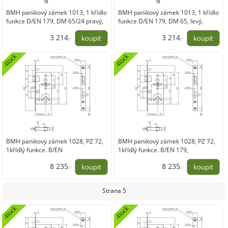
BMH panikový zámek 1013, 1 křídlo
BMH panikový zámek 1013, 1 křídlo
funkce D/EN 179, DM 65/24 pravý,
funkce D/EN 179, DM 65, levý,
nerez
nerez
3 214
3 214
,-
,-
2 656,44
2 656,44
4lock
4lock
BMH panikový zámek 1028, PZ 72,
BMH panikový zámek 1028, PZ 72,
1křídlý funkce. B/EN
1křídlý funkce. B/EN 179,
179,pravý,DM65/20,nerez
levý,DM65/20,nerez
8 235
8 235
,-
,-
6 805,87
6 805,87
Strana 5
4lock
4lock