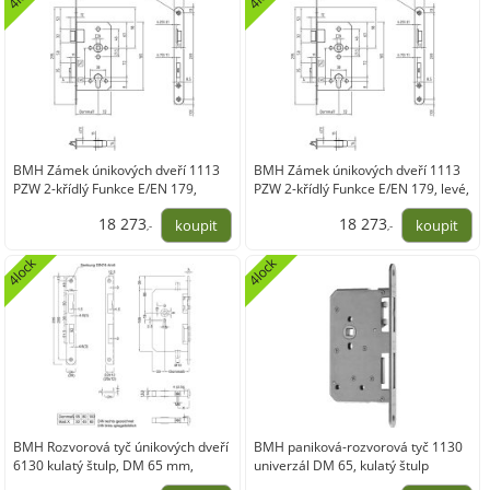
BMH Zámek únikových dveří 1113
BMH Zámek únikových dveří 1113
PZW 2-křídlý Funkce E/EN 179,
PZW 2-křídlý Funkce E/EN 179, levé,
pravý, nerez
D 65, nerez
18 273
18 273
,-
,-
15 101,87
15 101,87
4lock
4lock
BMH Rozvorová tyč únikových dveří
BMH paniková-rozvorová tyč 1130
6130 kulatý štulp, DM 65 mm,
univerzál DM 65, kulatý štulp
universál, nerez
235x24 mm, nerez