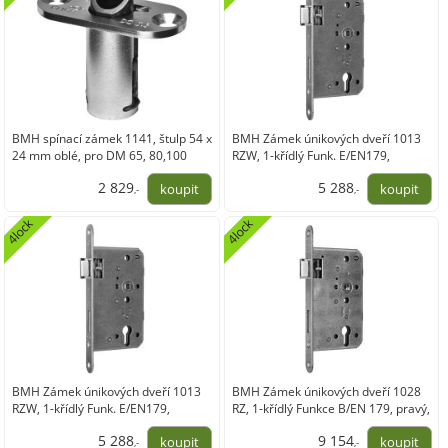
BMH spínací zámek 1141, štulp 54 x
BMH Zámek únikových dveří 1013
24 mm oblé, pro DM 65, 80,100
RZW, 1-křídlý Funk. E/EN179,
mm, ocel pozink
pravý,DM65, nerez
2 829
5 288
,-
,-
2 338,35
4 370,09
4lock
4lock
BMH Zámek únikových dveří 1013
BMH Zámek únikových dveří 1028
RZW, 1-křídlý Funk. E/EN179,
RZ, 1-křídlý Funkce B/EN 179, pravý,
levý,DM65/20,nerez
DM 65, nerez
5 288
9 154
,-
,-