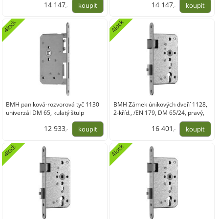
14 147
14 147
,-
,-
11 691,77
11 691,77
4lock
4lock
BMH paniková-rozvorová tyč 1130
BMH Zámek únikových dveří 1128,
univerzál DM 65, kulatý štulp
2-kříd., /EN 179, DM 65/24, pravý,
235x20 mm, nerez
nerez
12 933
16 401
,-
,-
10 688,80
13 554,43
4lock
4lock