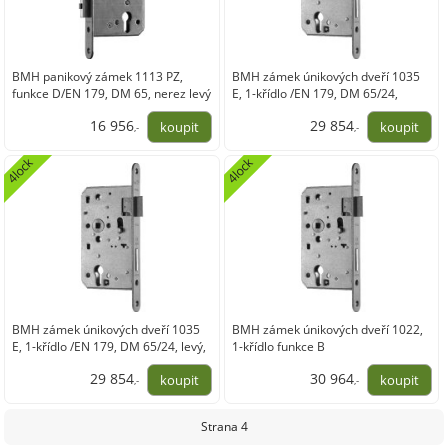
BMH panikový zámek 1113 PZ,
BMH zámek únikových dveří 1035
funkce D/EN 179, DM 65, nerez levý
E, 1-křídlo /EN 179, DM 65/24,
pravý, nerez
16 956
29 854
,-
,-
14 012,93
24 673,07
4lock
4lock
BMH zámek únikových dveří 1035
BMH zámek únikových dveří 1022,
E, 1-křídlo /EN 179, DM 65/24, levý,
1-křídlo funkce B
nerez
dovnitř,levý,DM65,nerez
29 854
30 964
,-
,-
24 673,07
25 590,08
Strana 4