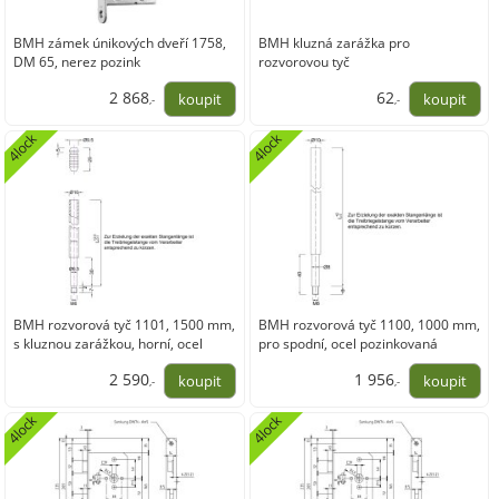
BMH zámek únikových dveří 1758,
BMH kluzná zarážka pro
DM 65, nerez pozink
rozvorovou tyč
2 868
62
,-
,-
2 369,88
51,58
4lock
4lock
BMH rozvorová tyč 1101, 1500 mm,
BMH rozvorová tyč 1100, 1000 mm,
s kluznou zarážkou, horní, ocel
pro spodní, ocel pozinkovaná
pozink.
2 590
1 956
,-
,-
2 140,63
1 616,22
4lock
4lock