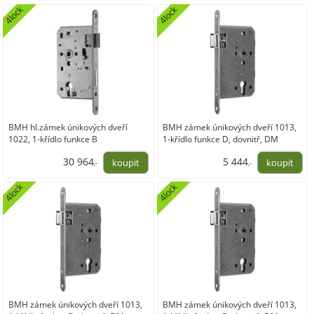
4lock
4lock
BMH hl.zámek únikových dveří
BMH zámek únikových dveří 1013,
1022, 1-křídlo funkce B
1-křídlo funkce D, dovnitř, DM
dovnitř,pravý,DM65,nerez
65/24,pravý,nerez
30 964
5 444
,-
,-
25 590,08
4 499,04
4lock
4lock
BMH zámek únikových dveří 1013,
BMH zámek únikových dveří 1013,