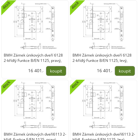
4 054,87
3 410,10
4lock
4lock
BMH Zámek únikových dveří 6128
BMH Zámek únikových dveří 6128
2-křídlý Funkce B/EN 1125, pravý,
2-křídlý Funkce B/EN 1125, levý,
nerez
nerez
16 401
16 401
,-
,-
13 554,43
13 554,43
4lock
4lock
BMH Zámek únikových dveří6113 2-
BMH Zámek únikových dveří6113 2-
křídl. Funkce E/EN 1125, pravý,
křídl. Funktion E/EN 1125, levý,