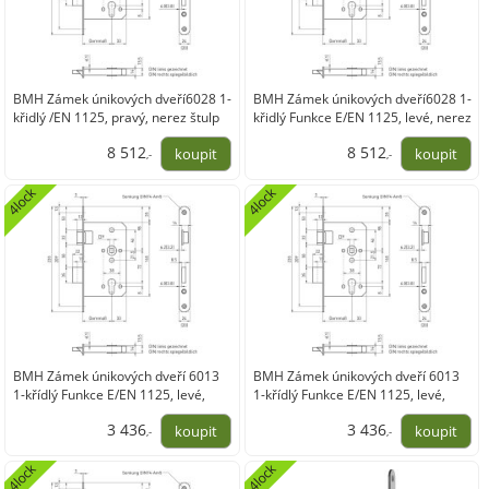
BMH Zámek únikových dveří6028 1-
BMH Zámek únikových dveří6028 1-
křidlý /EN 1125, pravý, nerez štulp
křidlý Funkce E/EN 1125, levé, nerez
20
štulp 20
8 512
8 512
,-
,-
7 035,12
7 035,12
4lock
4lock
BMH Zámek únikových dveří 6013
BMH Zámek únikových dveří 6013
1-křídlý Funkce E/EN 1125, levé,
1-křídlý Funkce E/EN 1125, levé,
nerez štulp 24
nerez štulp 24
3 436
3 436
,-
,-
2 839,84
2 839,84
4lock
4lock