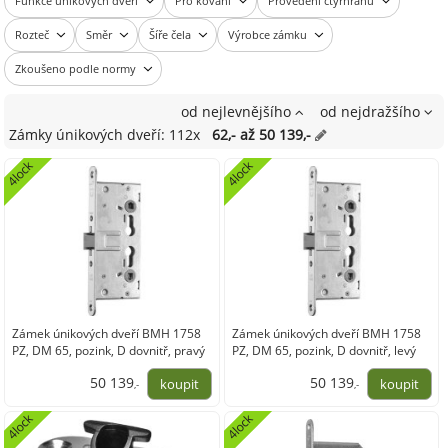
Funkce únikových dveří
Pro kování
Provedení čtyřhranu
Rozteč
Směr
Šíře čela
Výrobce zámku
Zkoušeno podle normy
od nejlevnějšího
od nejdražšího
Zámky únikových dveří: 112x
62,- až 50 139,-
4lock
4lock
Zámek únikových dveří BMH 1758
Zámek únikových dveří BMH 1758
PZ, DM 65, pozink, D dovnitř, pravý
PZ, DM 65, pozink, D dovnitř, levý
50 139
50 139
,-
,-
41 437,01
41 437,01
4lock
4lock