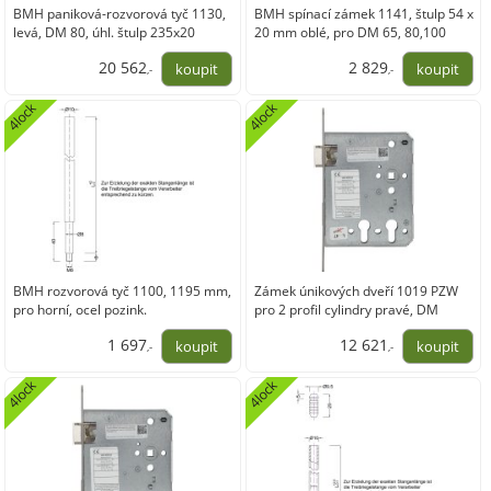
BMH paniková-rozvorová tyč 1130,
BMH spínací zámek 1141, štulp 54 x
levá, DM 80, úhl. štulp 235x20
20 mm oblé, pro DM 65, 80,100
mm,nerez
mm, ocel pozink
20 562
2 829
,-
,-
16 993,19
2 338,35
4lock
4lock
BMH rozvorová tyč 1100, 1195 mm,
Zámek únikových dveří 1019 PZW
pro horní, ocel pozink.
pro 2 profil cylindry pravé, DM
60/100, nerez
1 697
12 621
,-
,-
1 402,73
10 430,89
4lock
4lock