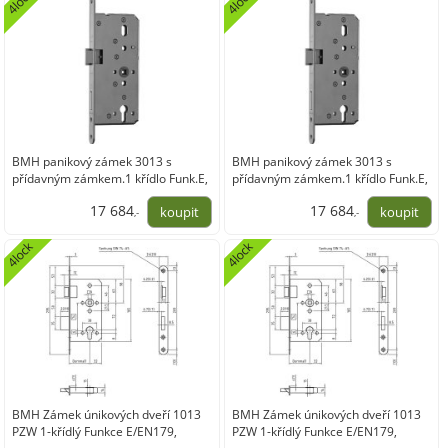
4lock
4lock
BMH panikový zámek 3013 s
BMH panikový zámek 3013 s
přídavným zámkem.1 křídlo Funk.E,
přídavným zámkem.1 křídlo Funk.E,
pravá,DM100,nerez
levá,DM100,nerez
17 684
17 684
,-
,-
14 614,71
14 614,71
4lock
4lock
BMH Zámek únikových dveří 1013
BMH Zámek únikových dveří 1013
PZW 1-křídlý Funkce E/EN179,
PZW 1-křídlý Funkce E/EN179,