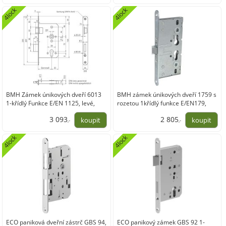
8 998,08
8 998,08
4lock
4lock
BMH Zámek únikových dveří 6013
BMH zámek únikových dveří 1759 s
1-křídlý Funkce E/EN 1125, levé,
rozetou 1křídlý funkce E/EN179,
nerez štulp 20
ocel pozink
3 093
2 805
,-
,-
2 556,14
2 318,29
4lock
4lock
ECO paniková dveřní zástrč GBS 94,
ECO panikový zámek GBS 92 1-