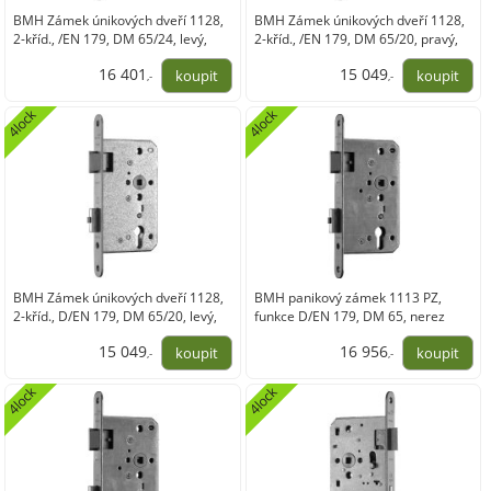
BMH Zámek únikových dveří 1128,
BMH Zámek únikových dveří 1128,
2-kříd., /EN 179, DM 65/24, levý,
2-kříd., /EN 179, DM 65/20, pravý,
nerez
nerez
16 401
15 049
,-
,-
13 554,43
12 436,83
4lock
4lock
BMH Zámek únikových dveří 1128,
BMH panikový zámek 1113 PZ,
2-kříd., D/EN 179, DM 65/20, levý,
funkce D/EN 179, DM 65, nerez
nerez
pravý
15 049
16 956
,-
,-
12 436,83
14 012,93
4lock
4lock