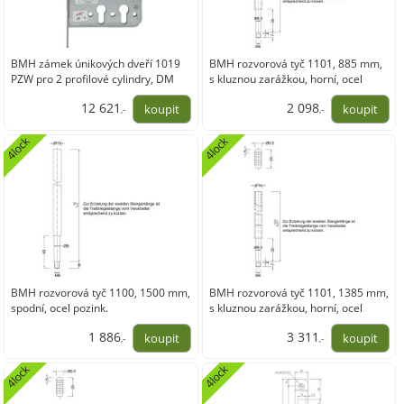
BMH zámek únikových dveří 1019
BMH rozvorová tyč 1101, 885 mm,
PZW pro 2 profilové cylindry, DM
s kluznou zarážkou, horní, ocel
60/100, nerez
pozink.
12 621
2 098
,-
,-
10 430,89
1 733,71
4lock
4lock
BMH rozvorová tyč 1100, 1500 mm,
BMH rozvorová tyč 1101, 1385 mm,
spodní, ocel pozink.
s kluznou zarážkou, horní, ocel
pozink.
1 886
3 311
,-
,-
1 558,90
2 736,68
4lock
4lock