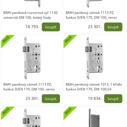
BMH paniková-rozvorová tyč 1130
BMH panikový zámek 1113 PZ,
univerzál DM 100, kulatý štulp
funkce D/EN 179, DM 100, nerez
235x24 mm, nerez
pravý
18 793
23 301
,-
,-
15 531,71
19 257,03
4lock
4lock
BMH panikový zámek 1113 PZ,
BMH panikový zámek 1013, 1 křídlo
funkce D/EN 179, DM 100, nerez
funkce D/EN 179, DM 100/24
levý
pravý,nerez
23 301
19 834
,-
,-
19 257,03
16 391,40
4lock
4lock