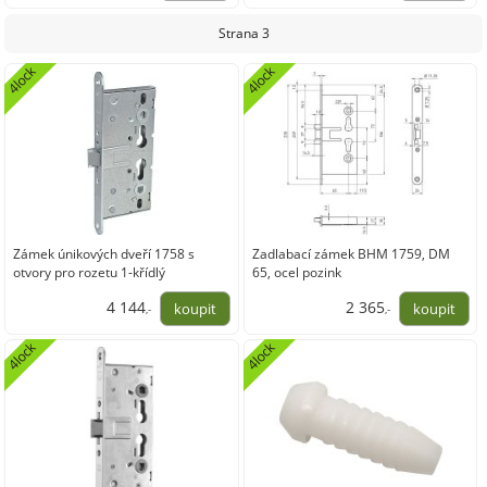
8 912,11
8 912,11
Strana 3
4lock
4lock
Zámek únikových dveří 1758 s
Zadlabací zámek BHM 1759, DM
otvory pro rozetu 1-křídlý
65, ocel pozink
FunkceD/EN179, pozink
4 144
2 365
,-
,-
3 424,43
1 954,36
4lock
4lock