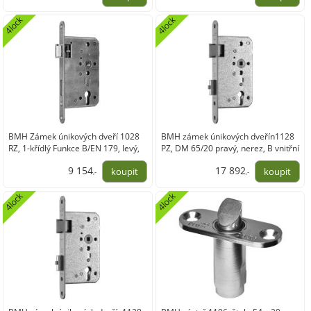
4 370,09
7 565,26
4lock
4lock
BMH Zámek únikových dveří 1028
BMH zámek únikových dveřín1128
RZ, 1-křídlý Funkce B/EN 179, levý,
PZ, DM 65/20 pravý, nerez, B vnitřní
DM 65, nerez
9 154
17 892
,-
,-
7 565,26
14 786,65
4lock
4lock