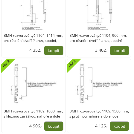
BMH rozvorová tyč 1104, 1414 mm,
BMH rozvorová tyč 1104, 966 mm,
pro těsnění dveří Planet, spodní,
pro těsnění dveří Planet, spodní,
ocel pozink
ocel pozink.
4 352
3 402
,-
,-
3 596,37
2 811,18
4lock
4lock
BMH rozvorová tyč 1109, 1000 mm,
BMH rozvorová tyč 1109, 1500 mm,
s kluznou zarážkou, nahoře a dole
s pružinou,nahoře a dole, ocel
ocel pozink.
pozink.
4 906
4 126
,-
,-