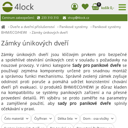
0
košík 0,-
Centrum zabezpečení:
233 310 310
shop
4lock.cz
›
Dveře a dveřní příslušenství
›
Panikové systémy
›
Panikové systémy
BHM/ECO/HEWI
›
Zámky únikových dveří
Zámky únikových dveří
Zámky únikových dveří jsou klíčovým prvkem pro bezpečné
a spolehlivé otevírání únikových cest v souladu s požadavky na
nouzové provozy. V rámci kategorie
Sady pro panikové dveře
se
používají zejména komponenty určené pro snadnou montáž
a správnou funkci mechanismu. Správně zvolený zámek zvyšuje
odolnost proti poruše a pomáhá udržet konzistentní chování
dveří při evakuaci. U produktů BHM/ECO/HEWI je důraz kladen
na kompatibilitu se systémy panikových zařízení a na přesné
provedení detailů. Při výběru se proto zaměřte na parametry
a zamýšlené použití, aby
sady pro panikové dveře
splnily
očekávání v praxi.
Čelo materiál
Čtyřhran
Délka čela
Dorn - osa vložky