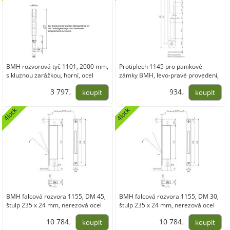
BMH rozvorová tyč 1101, 2000 mm,
Protiplech 1145 pro panikové
s kluznou zarážkou, horní, ocel
zámky BMH, levo-pravé provedení,
pozink.
kulatý, nerez
3 797
934
,-
,-
3 137,86
772,29
4lock
4lock
BMH falcová rozvora 1155, DM 45,
BMH falcová rozvora 1155, DM 30,
štulp 235 x 24 mm, nerezová ocel
štulp 235 x 24 mm, nerezová ocel
10 784
10 784
,-
,-