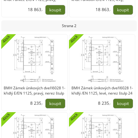
nerez
nerez
18 863
18 863
,-
,-
15 589,03
15 589,03
Strana 2
4lock
4lock
BMH Zámek únikových dveří6028 1-
BMH Zámek únikových dveří6028 1-
křidlý E/EN 1125, pravý, nerez štulp
křidlý /EN 1125, levé, nerez štulp 24
24
8 235
8 235
,-
,-
6 805,87
6 805,87
4lock
4lock