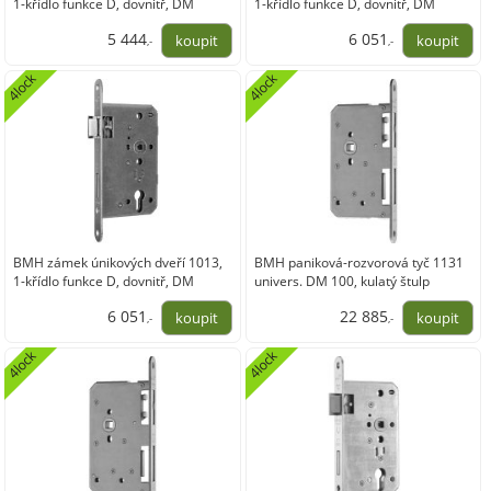
1-křídlo funkce D, dovnitř, DM
1-křídlo funkce D, dovnitř, DM
65/24,levý,nerez
65/20,pravý,nerez
5 444
6 051
,-
,-
4 499,04
5 000,52
4lock
4lock
BMH zámek únikových dveří 1013,
BMH paniková-rozvorová tyč 1131
1-křídlo funkce D, dovnitř, DM
univers. DM 100, kulatý štulp
65/20,levý,nerez
235x24 mm, nerez
6 051
22 885
,-
,-
5 000,52
18 913,16
4lock
4lock