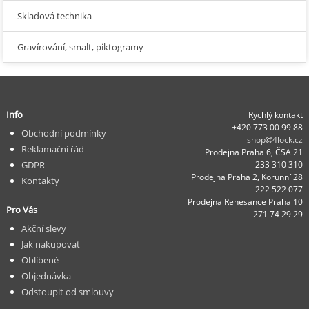
Skladová technika
Gravírování, smalt, piktogramy
Info
Rychlý kontakt
+420 773 00 99 88
Obchodní podmínky
shop
4lock.cz
Reklamační řád
Prodejna Praha 6, ČSA 21
GDPR
233 310 310
Prodejna Praha 2, Korunní 28
Kontakty
222 522 077
Prodejna Renesance Praha 10
Pro Vás
271 74 29 29
Akční slevy
Jak nakupovat
Oblíbené
Objednávka
Odstoupit od smlouvy