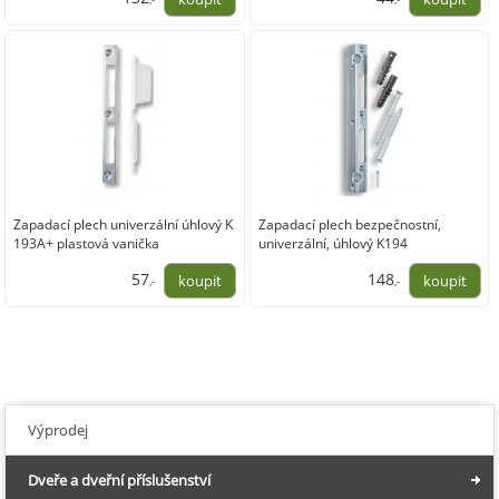
108,88
36,53
Zapadací plech univerzální úhlový K
Zapadací plech bezpečnostní,
193A+ plastová vanička
univerzální, úhlový K194
57
148
,-
,-
47,06
122,23
Výprodej
Dveře a dveřní příslušenství