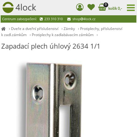
0
košík 0,-
Centrum zabezpečení:
233 310 310
shop
4lock.cz
›
Dveře a dveřní příslušenství
›
Zámky
›
Protiplechy, příslušenství
k zadl.zámkům
›
Protiplechy k zadlabávacím zámkům
›
Zapadací plech úhlový 2634 1/1