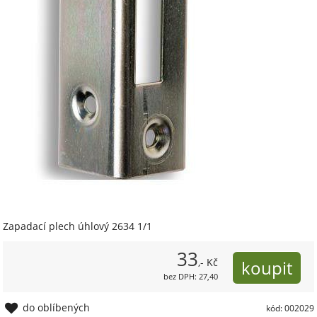
Zapadací plech úhlový 2634 1/1
33
,- Kč
bez DPH: 27,40
do oblíbených
kód: 002029