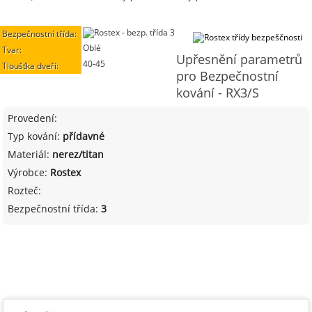
Bezpečnostní třída:
Oblé
Tvar:
Upřesnění parametrů
40-45
Tloušťka dveří:
pro Bezpečnostní
kování - RX3/S
Provedení:
Typ kování:
přídavné
Materiál:
nerez/titan
Výrobce:
Rostex
Rozteč:
Bezpečnostní třída:
3