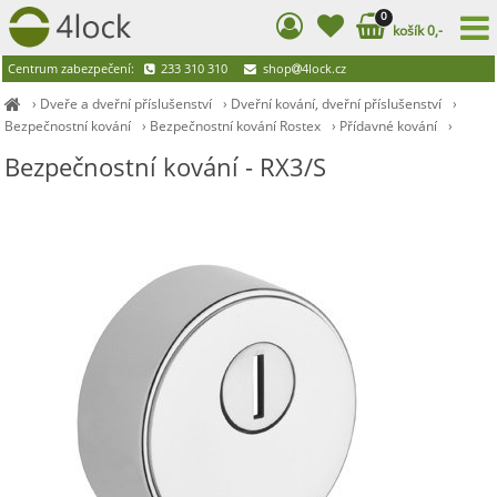
0
košík 0,-
Centrum zabezpečení:
233 310 310
shop
4lock.cz
›
Dveře a dveřní příslušenství
›
Dveřní kování, dveřní příslušenství
›
Bezpečnostní kování
›
Bezpečnostní kování Rostex
›
Přídavné kování
›
Bezpečnostní kování - RX3/S