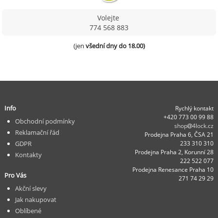
Volejte
774 568 883
(jen 
všední dny do 18.00)
Info
Rychlý kontakt
+420 773 00 99 88
Obchodní podmínky
shop
4lock.cz
Reklamační řád
Prodejna Praha 6, ČSA 21
GDPR
233 310 310
Prodejna Praha 2, Korunní 28
Kontakty
222 522 077
Prodejna Renesance Praha 10
Pro Vás
271 74 29 29
Akční slevy
Jak nakupovat
Oblíbené