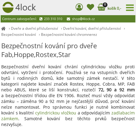
0
košík 0,-
Centrum zabezpečení:
233 310 310
shop
4lock.cz
›
Dveře a dveřní příslušenství
›
Dveřní kování, dveřní příslušenství
›
Bezpečnostní kování
›
Bezpečnostní kování chromnerez
Bezpečnostní kování pro dveře
Fab,Hoppe,Rostex,Star
Bezpečnostní dveřní kování chrání cylindrickou vložku proti
odvrtání, vytržení i protočení. Používá se na vstupních dveřích
bytů i rodinných domů, kde samotný zámek nestačí. V této
kategorii najdete kování značek Rostex, Hoppe, Cobra, MP, FAB
nebo ABUS, které se liší konstrukcí, roztečí
72, 90 a 92 mm
a bezpečnostní třídou dle EN 1906. Rozteč musí vždy odpovídat
zámku – záměna 90 a 92 mm je nejčastější důvod, proč kování
nelze namontovat. Pro správnou funkci je nutné kombinovat
kování s kvalitní
cylindrickou vložkou
a odpovídajícím
zadlabacím
zámkem
. Samotné kování bez těchto prvků bezpečnost
nezvyšuje.