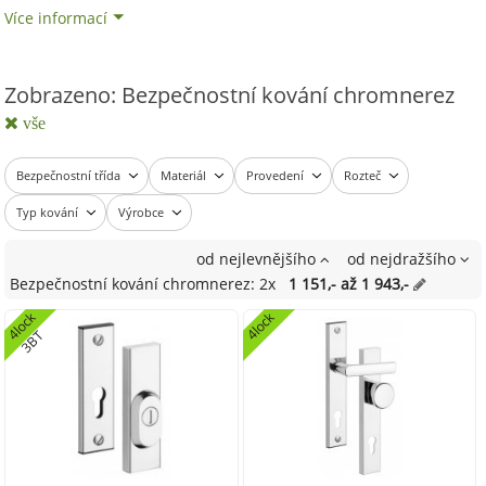
Více informací
Zobrazeno: Bezpečnostní kování chromnerez
vše
Bezpečnostní třída
Materiál
Provedení
Rozteč
Typ kování
Výrobce
od nejlevnějšího
od nejdražšího
Bezpečnostní kování chromnerez: 2x
1 151,- až 1 943,-
l
o
c
k
3
B
4lock
4
T