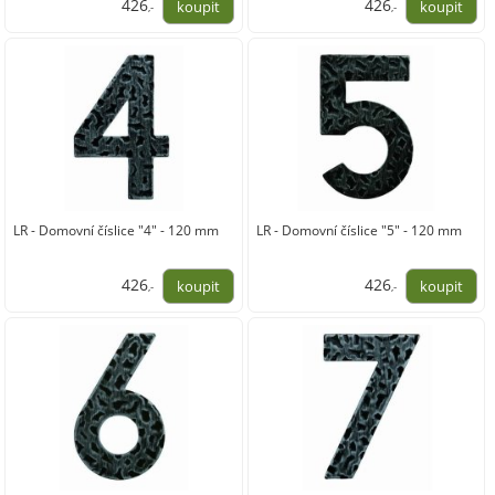
426
426
,-
,-
352,00
352,00
LR - Domovní číslice "4" - 120 mm
LR - Domovní číslice "5" - 120 mm
426
426
,-
,-
352,00
352,00