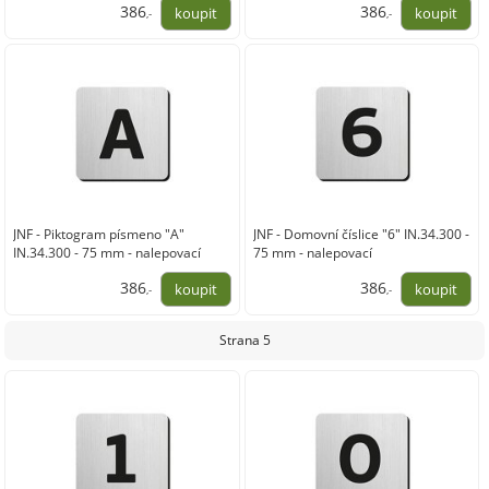
386
386
,-
,-
319,00
319,00
JNF - Piktogram písmeno "A"
JNF - Domovní číslice "6" IN.34.300 -
IN.34.300 - 75 mm - nalepovací
75 mm - nalepovací
386
386
,-
,-
319,00
319,00
Strana 5