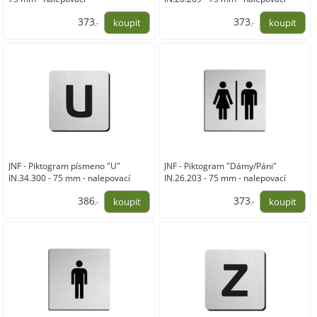
373
373
,-
,-
308,00
308,00
JNF - Piktogram písmeno "U"
JNF - Piktogram "Dámy/Páni"
IN.34.300 - 75 mm - nalepovací
IN.26.203 - 75 mm - nalepovací
386
373
,-
,-
319,00
308,00