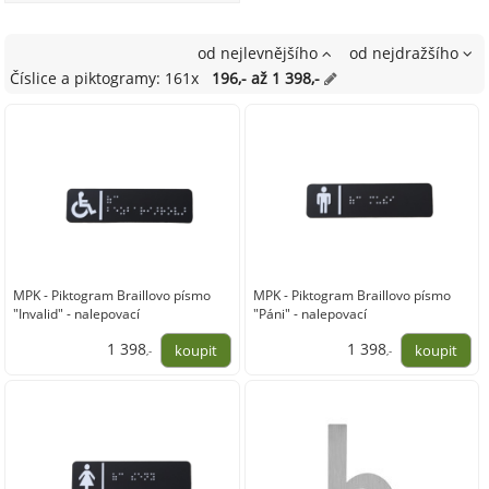
od nejlevnějšího
od nejdražšího
Číslice a piktogramy: 161x
196,- až 1 398,-
MPK - Piktogram Braillovo písmo
MPK - Piktogram Braillovo písmo
"Invalid" - nalepovací
"Páni" - nalepovací
1 398
1 398
,-
,-
1 155,00
1 155,00