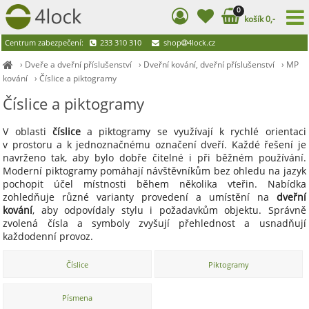
0
košík 0,-
Centrum zabezpečení:
233 310 310
shop
4lock.cz
›
Dveře a dveřní příslušenství
›
Dveřní kování, dveřní příslušenství
›
MP
kování
›
Číslice a piktogramy
Číslice a piktogramy
V oblasti
číslice
a piktogramy se využívají k rychlé orientaci
v prostoru a k jednoznačnému označení dveří. Každé řešení je
navrženo tak, aby bylo dobře čitelné i při běžném používání.
Moderní piktogramy pomáhají návštěvníkům bez ohledu na jazyk
pochopit účel místnosti během několika vteřin. Nabídka
zohledňuje různé varianty provedení a umístění na
dveřní
kování
, aby odpovídaly stylu i požadavkům objektu. Správně
zvolená čísla a symboly zvyšují přehlednost a usnadňují
každodenní provoz.
Číslice
Piktogramy
Písmena