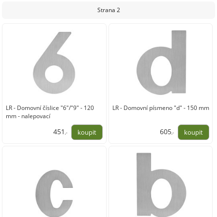
373,00
373,00
Strana 2
LR - Domovní číslice "6"/"9" - 120
LR - Domovní písmeno "d" - 150 mm
mm - nalepovací
451
605
,-
,-
373,00
500,00