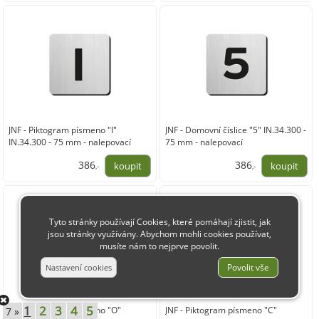
319,00
319,00
JNF - Piktogram písmeno "I"
JNF - Domovní číslice "5" IN.34.300 -
IN.34.300 - 75 mm - nalepovací
75 mm - nalepovací
386
386
,-
,-
319,00
319,00
Tyto stránky používají Cookies, které pomáhají zjistit, jak
jsou stránky využívány. Abychom mohli cookies používat,
musíte nám to nejprve povolit.
1
2
3
4
5
JNF - Piktogram písmeno "O"
JNF - Piktogram písmeno "C"
7 »