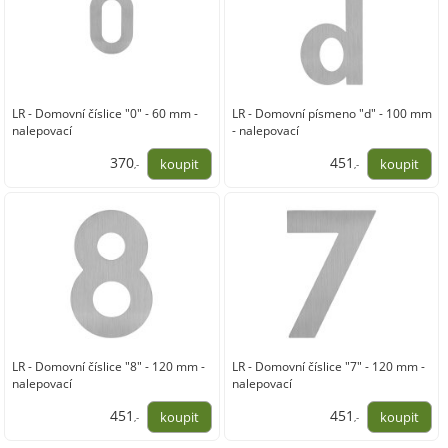
LR - Domovní číslice "0" - 60 mm -
LR - Domovní písmeno "d" - 100 mm
nalepovací
- nalepovací
370
451
,-
,-
306,00
373,00
LR - Domovní číslice "8" - 120 mm -
LR - Domovní číslice "7" - 120 mm -
nalepovací
nalepovací
451
451
,-
,-