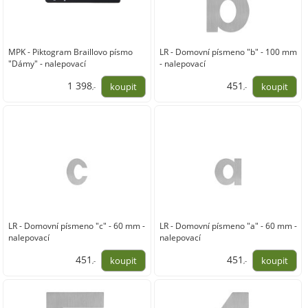
MPK - Piktogram Braillovo písmo
LR - Domovní písmeno "b" - 100 mm
"Dámy" - nalepovací
- nalepovací
1 398
451
,-
,-
1 155,00
373,00
LR - Domovní písmeno "c" - 60 mm -
LR - Domovní písmeno "a" - 60 mm -
nalepovací
nalepovací
451
451
,-
,-
373,00
373,00