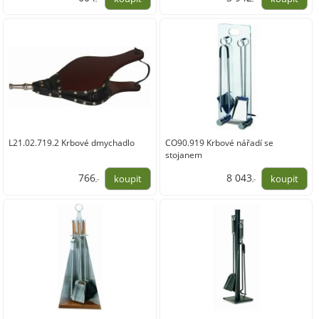
499,00
3 258,00
L21.02.719.2 Krbové dmychadlo
CO90.919 Krbové nářadí se
stojanem
766
8 043
,-
,-
633,00
6 647,00