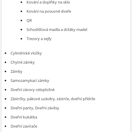
Kování a doplňky na sklo
Kování na posuvné dveře
QR
Schodišťová madla a držáky madel
Trezory a sejfy
Cylindrické vložky
Chytré zámky
Zámky
Samozamykací zámky
Dveřní závory celoplošné
Zástrčky, pákové uzávěry, zástrče, dveřní přídrže
Dveřní panty, Dveřní závěsy
Dveřní kukátka
Dveřní zavírače