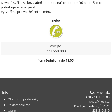
Nevadí.
Svěřte se
bezplatně
do rukou našich odborníků a popište, co
potřebujete zabezpečit.
Vytvoříme pro vás řešení na míru.
nebo
Volejte
774 568 883
(jen 
všední dny do 18.00)
Info
Rychlý kontakt
+420 773 00 99 88
Obchodní podmínky
shop
4lock.cz
Reklamační řád
Prodejna Praha 6, ČSA 21
GDPR
233 310 310