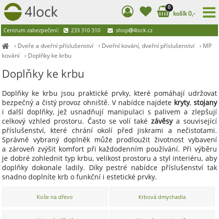
0
košík 0,-
Centrum zabezpečení:
233 310 310
shop
4lock.cz
›
Dveře a dveřní příslušenství
›
Dveřní kování, dveřní příslušenství
›
MP
kování
›
Doplňky ke krbu
Doplňky ke krbu
Doplňky ke krbu jsou praktické prvky, které pomáhají udržovat
bezpečný a čistý provoz ohniště. V nabídce najdete
kryty
,
stojany
i další doplňky, jež usnadňují manipulaci s palivem a zlepšují
celkový vzhled prostoru. Často se volí také
závěsy
a související
příslušenství, které chrání okolí před jiskrami a nečistotami.
Správně vybraný doplněk může prodloužit životnost vybavení
a zároveň zvýšit komfort při každodenním používání. Při výběru
je dobré zohlednit typ krbu, velikost prostoru a styl interiéru, aby
doplňky dokonale ladily. Díky pestré nabídce příslušenství tak
snadno doplníte krb o funkční i estetické prvky.
Koše na dřevo
Krbová dmychadla