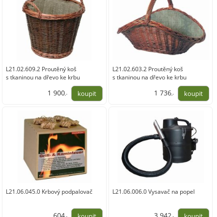
L21.02.609.2 Proutěný koš
L21.02.603.2 Proutěný koš
s tkaninou na dřevo ke krbu
s tkaninou na dřevo ke krbu
1 900
1 736
,-
,-
1 570,00
1 435,00
L21.06.045.0 Krbový podpalovač
L21.06.006.0 Vysavač na popel
604
3 942
,-
,-