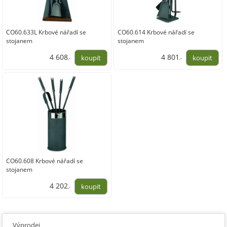
CO60.633L Krbové nářadí se
CO60.614 Krbové nářadí se
stojanem
stojanem
4 608
4 801
,-
,-
3 808,00
3 968,00
CO60.608 Krbové nářadí se
stojanem
4 202
,-
3 473,00
Výprodej