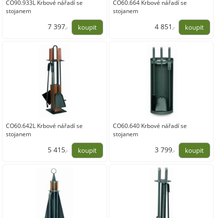
CO90.933L Krbové nářadí se
CO60.664 Krbové nářadí se
stojanem
stojanem
7 397
4 851
,-
,-
6 113,00
4 009,00
CO60.642L Krbové nářadí se
CO60.640 Krbové nářadí se
stojanem
stojanem
5 415
3 799
,-
,-
4 475,00
3 140,00