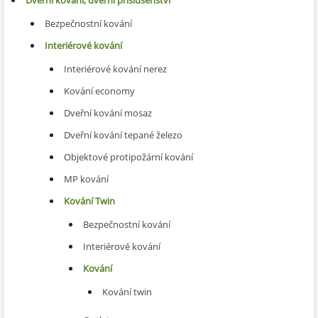
Dveřní kování, dveřní příslušenství
Bezpečnostní kování
Interiérové kování
Interiérové kování nerez
Kování economy
Dveřní kování mosaz
Dveřní kování tepané železo
Objektové protipožární kování
MP kování
Kování Twin
Bezpečnostní kování
Interiérové kování
Kování
Kování twin