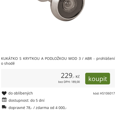
KUKÁTKO S KRYTKOU A PODLOŽKOU MOD 3 / ABR - prohlášení
o shodě
229
,- Kč
bez DPH: 189,00
do oblíbených
kód: HS106017
dostupnost: do 5 dní
dopravné 78,- / zdarma od 4 000,-