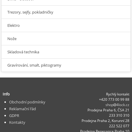
Trezory, sejfy, pokladničky
Elektro
Nože
Skladová technika
Gravírování, smalt, piktogramy
Info
Rychlý kontakt
+420 773 00 99 88
Obchodní podmínky
shop
4lock.cz
Reklamační řád
Prodejna Praha 6, ČSA 21
GDPR
233 310 310
Prodejna Praha 2, Korunní 28
Kontakty
222 522 077
Prodejna Renesance Praha 10