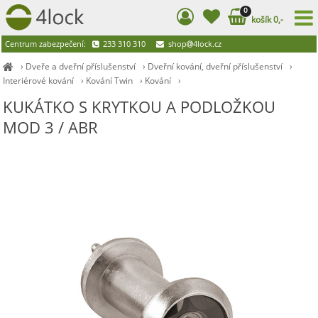
0
košík 0,-
Centrum zabezpečení:
233 310 310
shop
4lock.cz
›
Dveře a dveřní příslušenství
›
Dveřní kování, dveřní příslušenství
›
Interiérové kování
›
Kování Twin
›
Kování
›
KUKÁTKO S KRYTKOU A PODLOŽKOU
MOD 3 / ABR