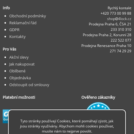
Info
Rychlý kontakt
+420 773 00 99 88
Obchodní podmínky
shop
4lock.cz
Reklamační řád
Prodejna Praha 6, ČSA 21
GDPR
233 310 310
Prodejna Praha 2, Korunní 28
Kontakty
222 522 077
Prodejna Renesance Praha 10
Pro Vás
271 74 29 29
Akční slevy
Jak nakupovat
Oblíbené
Objednávka
Odstoupit od smlouvy
Platební možnosti
Ověřeno zákazníky
Tyto stránky používají Cookies, které pomáhají zjistit, jak
jsou stránky využívány. Abychom mohli cookies používat,
musíte nám to nejprve povolit.