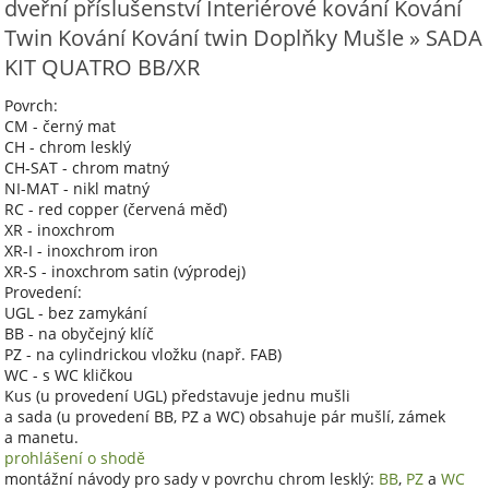
dveřní příslušenství Interiérové kování Kování
Twin Kování Kování twin Doplňky Mušle » SADA
KIT QUATRO BB/XR
Povrch:
CM - černý mat
CH - chrom lesklý
CH-SAT - chrom matný
NI-MAT - nikl matný
RC - red copper (červená měď)
XR - inoxchrom
XR-I - inoxchrom iron
XR-S - inoxchrom satin (výprodej)
Provedení:
UGL - bez zamykání
BB - na obyčejný klíč
PZ - na cylindrickou vložku (např. FAB)
WC - s WC kličkou
Kus (u provedení UGL) představuje jednu mušli
a sada (u provedení BB, PZ a WC) obsahuje pár mušlí, zámek
a manetu.
prohlášení o shodě
montážní návody pro sady v povrchu chrom lesklý:
BB
,
PZ
a
WC