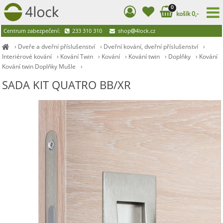
0
košík 0,-
Centrum zabezpečení:
233 310 310
shop
4lock.cz
›
Dveře a dveřní příslušenství
›
Dveřní kování, dveřní příslušenství
›
Interiérové kování
›
Kování Twin
›
Kování
›
Kování twin
›
Doplňky
›
Kování
Kování twin Doplňky Mušle
›
SADA KIT QUATRO BB/XR