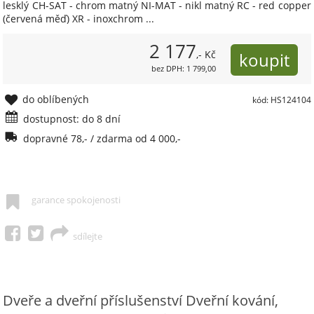
lesklý CH-SAT - chrom matný NI-MAT - nikl matný RC - red copper
(červená měď) XR - inoxchrom ...
2 177
,- Kč
bez DPH: 1 799,00
do oblíbených
kód: HS124104
dostupnost: do 8 dní
dopravné 78,- / zdarma od 4 000,-
garance spokojenosti
sdílejte
Dveře a dveřní příslušenství Dveřní kování,