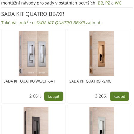
montážní návody pro sady v ostatních površích:
BB
,
PZ
a
WC
SADA KIT QUATRO BB/XR
Také Vás může u
SADA KIT QUATRO BB/XR
zajímat:
SADA KIT QUATRO WC/CH-SAT
SADA KIT QUATRO PZ/RC
2 661
3 266
,-
,-
2 199,00
2 699,00