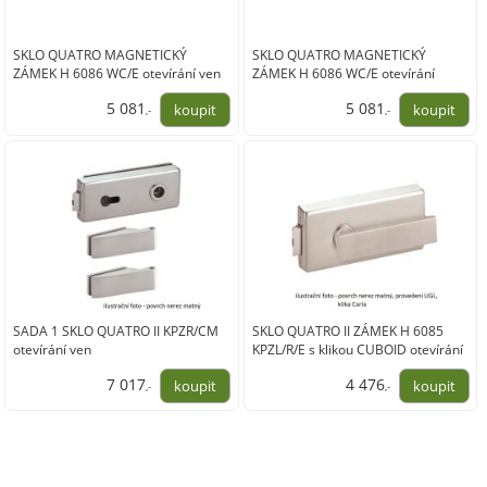
SKLO QUATRO MAGNETICKÝ
SKLO QUATRO MAGNETICKÝ
ZÁMEK H 6086 WC/E otevírání ven
ZÁMEK H 6086 WC/E otevírání
dovnitř
5 081
5 081
,-
,-
4 199,00
4 199,00
SADA 1 SKLO QUATRO II KPZR/CM
SKLO QUATRO II ZÁMEK H 6085
otevírání ven
KPZL/R/E s klikou CUBOID otevírání
dovnitř
7 017
4 476
,-
,-
5 799,00
3 699,00