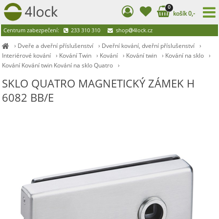
0
košík 0,-
Centrum zabezpečení:
233 310 310
shop
4lock.cz
›
Dveře a dveřní příslušenství
›
Dveřní kování, dveřní příslušenství
›
Interiérové kování
›
Kování Twin
›
Kování
›
Kování twin
›
Kování na sklo
›
Kování Kování twin Kování na sklo Quatro
›
SKLO QUATRO MAGNETICKÝ ZÁMEK H
6082 BB/E