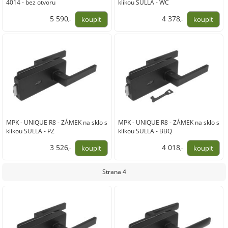
4014 - bez otvoru
klikou SULLA - WC
5 590
4 378
,-
,-
4 620,00
3 618,00
MPK - UNIQUE R8 - ZÁMEK na sklo s
MPK - UNIQUE R8 - ZÁMEK na sklo s
klikou SULLA - PZ
klikou SULLA - BBQ
3 526
4 018
,-
,-
2 914,00
3 321,00
Strana 4