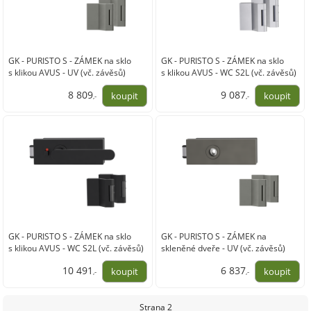
GK - PURISTO S - ZÁMEK na sklo
GK - PURISTO S - ZÁMEK na sklo
s klikou AVUS - UV (vč. závěsů)
s klikou AVUS - WC S2L (vč. závěsů)
8 809
9 087
,-
,-
7 280,00
7 510,00
GK - PURISTO S - ZÁMEK na sklo
GK - PURISTO S - ZÁMEK na
s klikou AVUS - WC S2L (vč. závěsů)
skleněné dveře - UV (vč. závěsů)
10 491
6 837
,-
,-
8 670,00
5 650,00
Strana 2