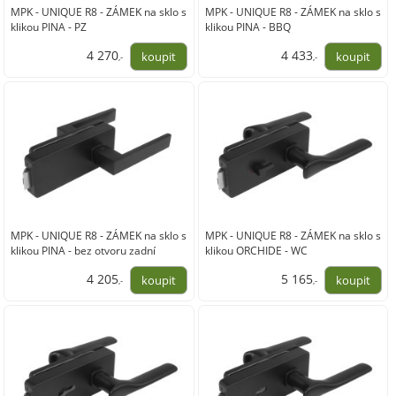
MPK - UNIQUE R8 - ZÁMEK na sklo s
MPK - UNIQUE R8 - ZÁMEK na sklo s
klikou PINA - PZ
klikou PINA - BBQ
4 270
4 433
,-
,-
3 529,00
3 664,00
MPK - UNIQUE R8 - ZÁMEK na sklo s
MPK - UNIQUE R8 - ZÁMEK na sklo s
klikou PINA - bez otvoru zadní
klikou ORCHIDE - WC
4 205
5 165
,-
,-
3 475,00
4 269,00