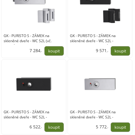
GK - PURISTO S - ZÁMEK na
GK - PURISTO S - ZÁMEK na
skleněné dveře - WC S2L (vč.
skleněné dveře - WC S2L -
závěsů)
magnetický (vč. závěsů)
7 284
9 571
,-
,-
6 020,00
7 910,00
GK - PURISTO S - ZÁMEK na
GK - PURISTO S - ZÁMEK na
skleněné dveře - WC S2L -
skleněné dveře - WC S2L -
magnetický
magnetický
6 522
5 772
,-
,-