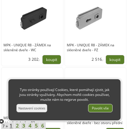
MPK - UNIQUE R8 - ZÁMEK na
MPK - UNIQUE R8 - ZÁMEK na
skleněné dveře - WC
skleněné dveře - PZ
3 202
2 516
,-
,-
2 646,00
2 079,00
Tyto stránky používají Cookies, které pomáhají zjistit, jak
jsou stránky využívány. Abychom mohli cookies používat,
musíte nám to nejprve povolit.
MPK - UNIQUE R8 - ZÁMEK na
MPK - UNIQUE R8 - ZÁMEK na
skleněné dveře - PZ
skleněné dveře - bez otvoru přední
1
2
3
4
5
6
7 »