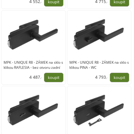
4 552
4 715
,-
,-
3 762,00
3 897,00
MPK - UNIQUE R8 - ZÁMEK na sklo s
MPK - UNIQUE R8 - ZÁMEK na sklo s
klikou RAFLESIA - bez otvoru zadní
klikou PINA - WC
4 487
4 793
,-
,-
3 708,00
3 961,00