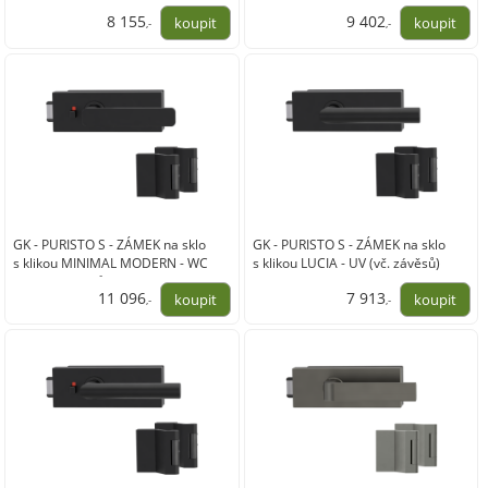
závěsů)
závěsů)
8 155
9 402
,-
,-
6 740,00
7 770,00
GK - PURISTO S - ZÁMEK na sklo
GK - PURISTO S - ZÁMEK na sklo
s klikou MINIMAL MODERN - WC
s klikou LUCIA - UV (vč. závěsů)
S2L (vč. závěsů)
11 096
7 913
,-
,-
9 170,00
6 540,00