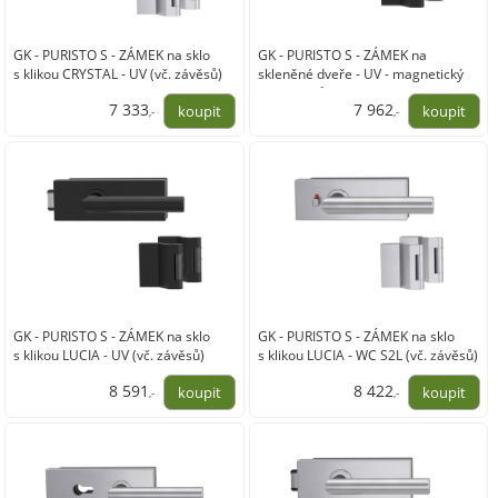
GK - PURISTO S - ZÁMEK na sklo
GK - PURISTO S - ZÁMEK na
s klikou CRYSTAL - UV (vč. závěsů)
skleněné dveře - UV - magnetický
(vč. závěsů)
7 333
7 962
,-
,-
6 060,00
6 580,00
GK - PURISTO S - ZÁMEK na sklo
GK - PURISTO S - ZÁMEK na sklo
s klikou LUCIA - UV (vč. závěsů)
s klikou LUCIA - WC S2L (vč. závěsů)
8 591
8 422
,-
,-
7 100,00
6 960,00