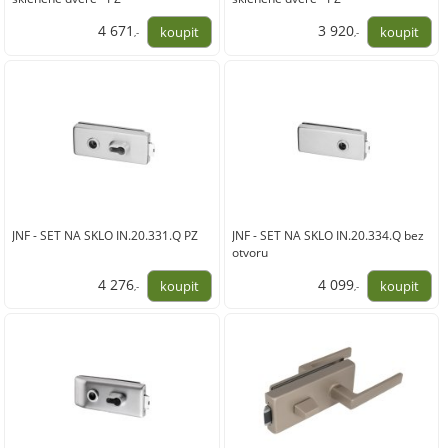
4 671
3 920
,-
,-
3 860,00
3 240,00
JNF - SET NA SKLO IN.20.331.Q PZ
JNF - SET NA SKLO IN.20.334.Q bez
otvoru
4 276
4 099
,-
,-
3 534,00
3 388,00