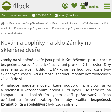
0
košík 0,-
Centrum zabezpečení:
233 310 310
shop
4lock.cz
›
Dveře a dveřní příslušenství
›
Dveřní kování, dveřní příslušenství
›
MP
kování
›
Kování a doplňky na sklo
›
Kování a doplňky na sklo Zámky na
skleněné dveře
Kování a doplňky na sklo Zámky na
skleněné dveře
Zámky na skleněné dveře jsou praktickým řešením, pokud chcete
bezpečné a zároveň estetické uzavírání prosklených prostor. Díky
přesnému uchycení k dílům z MP kování se hodí pro různé typy
skleněných konstrukcí a umožní snadnou montáž bez zbytečných
zásahů do skla.
V nabídce najdete modely, které podporují plynulou funkci
a odolnost v každodenním provozu. Při výběru se zaměřte na
kompatibilitu s konkrétním typem dveří, požadovaný způsob
ovládání a úroveň zabezpečení, aby
kvalita
,
bezpečnost
,
kompatibilita
a
spolehlivost
byly vždy splněny.