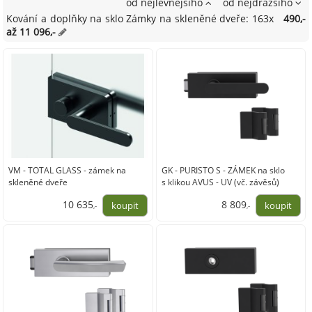
od nejlevnějšího
od nejdražšího
Kování a doplňky na sklo Zámky na skleněné dveře: 163x
490,-
až 11 096,-
VM - TOTAL GLASS - zámek na
GK - PURISTO S - ZÁMEK na sklo
skleněné dveře
s klikou AVUS - UV (vč. závěsů)
10 635
8 809
,-
,-
8 789,00
7 280,00