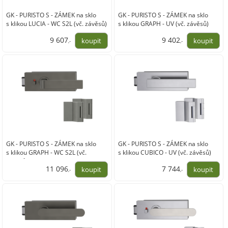
GK - PURISTO S - ZÁMEK na sklo
GK - PURISTO S - ZÁMEK na sklo
s klikou LUCIA - WC S2L (vč. závěsů)
s klikou GRAPH - UV (vč. závěsů)
9 607
9 402
,-
,-
7 940,00
7 770,00
GK - PURISTO S - ZÁMEK na sklo
GK - PURISTO S - ZÁMEK na sklo
s klikou GRAPH - WC S2L (vč.
s klikou CUBICO - UV (vč. závěsů)
závěsů)
11 096
7 744
,-
,-
9 170,00
6 400,00