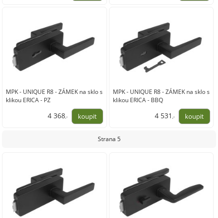
3 115,00
4 042,00
MPK - UNIQUE R8 - ZÁMEK na sklo s
MPK - UNIQUE R8 - ZÁMEK na sklo s
klikou ERICA - PZ
klikou ERICA - BBQ
4 368
4 531
,-
,-
3 610,00
3 745,00
Strana 5